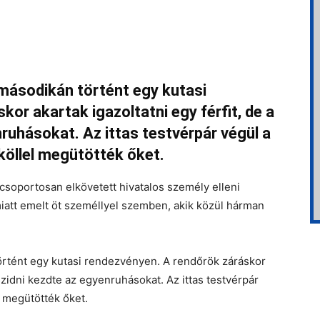
ásodikán történt egy kutasi
or akartak igazoltatni egy férfit, de a
ruhásokat. Az ittas testvérpár végül a
köllel megütötték őket.
soportosan elkövetett hivatalos személy elleni
tt emelt öt személlyel szemben, akik közül hárman
tént egy kutasi rendezvényen. A rendőrök záráskor
 szidni kezdte az egyenruhásokat. Az ittas testvérpár
l megütötték őket.