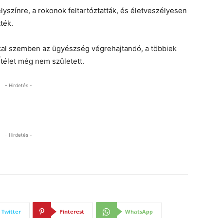
yszínre, a rokonok feltartóztatták, és életveszélyesen
ték.
kkal szemben az ügyészség végrehajtandó, a többiek
 Ítélet még nem született.
- Hirdetés -
- Hirdetés -
Twitter
Pinterest
WhatsApp