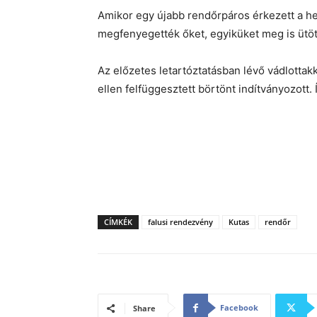
Amikor egy újabb rendőrpáros érkezett a hel
megfenyegették őket, egyiküket meg is ütöt
Az előzetes letartóztatásban lévő vádlotta
ellen felfüggesztett börtönt indítványozott.
CÍMKÉK
falusi rendezvény
Kutas
rendőr
Facebook
Share