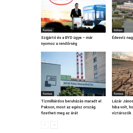
Fontos
Itthon
Szijjártó és a BYD ügye – már
Édesvíz na
nyomoz a rendőrség
Fontos
Fontos
Tízmilliárdos beruházás maradt el
Lázár János
Pakson, most az egész ország
hiba volt, 
fizetheti meg az árát
víztározók