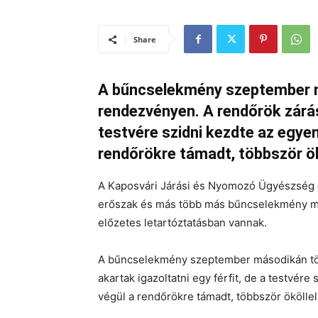
Share
A bűncselekmény szeptember m
rendezvényen. A rendőrök zárásk
testvére szidni kezdte az egyen
rendőrökre támadt, többször ö
A Kaposvári Járási és Nyomozó Ügyészség c
erőszak és más több más bűncselekmény mia
előzetes letartóztatásban vannak.
A bűncselekmény szeptember másodikán tör
akartak igazoltatni egy férfit, de a testvére
végül a rendőrökre támadt, többször ökölle