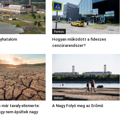
Fontos
gyhatalom
Hogyan működött a fideszes
cenzúrarendszer?
Itthon
 már tavaly elismerte:
A Nagy Folyó meg az Erőmű
hogy nem épültek nagy