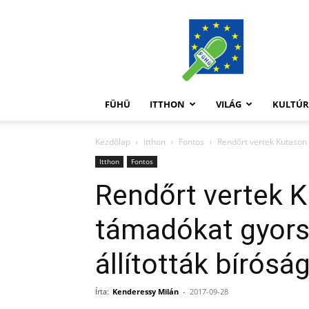
FüHü
FÜHÜ
ITTHON
VILÁG
KULTÚ
Kezdőlap
Itthon
Fontos
Rendőrt vertek Kutason –
Itthon
Fontos
Rendőrt vertek 
támadókat gyorsí
állították bíróság
Írta:
Kenderessy Milán
-
2017-09-28