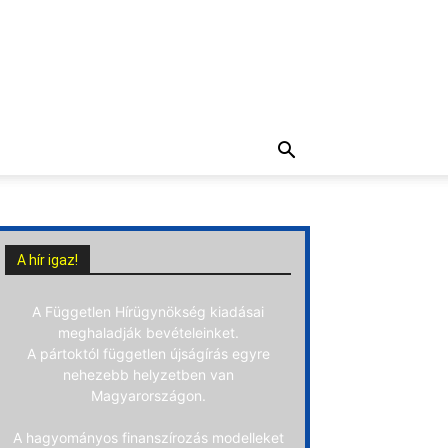
A hír igaz!
A Független Hírügynökség kiadásai
meghaladják bevételeinket.
A pártoktól független újságírás egyre
nehezebb helyzetben van
Magyarországon.
A hagyományos finanszírozás modelleket