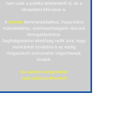
nem csak a politika lehetetleníti el, de a
társadalmi kihívások is.
A
fuhu.hu
fennmaradásához, hosszútávú
működéséhez, szerkesztőségünk rászorul
támogatásotokra.
Segítségetekkel lehetőség nyílik arra, hogy
munkánkat továbbra is az eddig
megszokott színvonalon végezhessük
tovább.
Ide kattintva megtalálod
bankszámlaszámunkat!