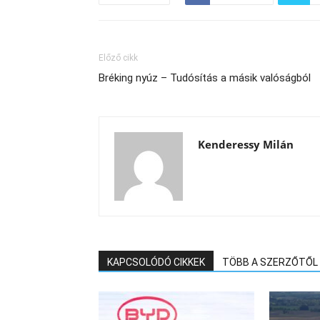
Előző cikk
Bréking nyúz – Tudósítás a másik valóságból
Kenderessy Milán
KAPCSOLÓDÓ CIKKEK
TÖBB A SZERZŐTŐL