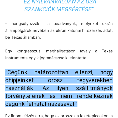
“EZ NYILVÁNVALÓAN AZ USA
SZANKCIÓK MEGSÉRTÉSE”
– hangsúlyozzák a beadványok, melyeket ukrán
állampolgárok nevében az ukrán katonai hírszerzés adott
be Texas államban.
Egy kongresszusi meghallgatáson tavaly a Texas
Instruments egyik jogtanácsosa kijelentette:
”Cégünk határozottan ellenzi, hogy
chipjeinket orosz fegyverekben
használják. Az ilyen szállítmányok
törvénytelenek és nem rendelkeznek
cégünk felhatalmazásával.”
Ez finom célzás arra, hogy az oroszok a feketepiacokon is