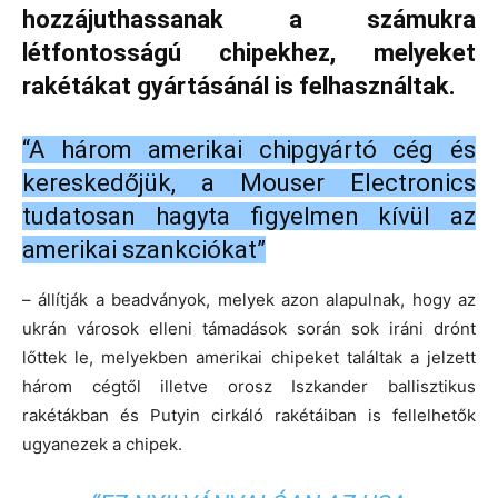
hozzájuthassanak a számukra
létfontosságú chipekhez, melyeket
rakétákat gyártásánál is felhasználtak.
“A három amerikai chipgyártó cég és
kereskedőjük, a Mouser Electronics
tudatosan hagyta figyelmen kívül az
amerikai szankciókat”
– állítják a beadványok, melyek azon alapulnak, hogy az
ukrán városok elleni támadások során sok iráni drónt
lőttek le, melyekben amerikai chipeket találtak a jelzett
három cégtől illetve orosz Iszkander ballisztikus
rakétákban és Putyin cirkáló rakétáiban is fellelhetők
ugyanezek a chipek.