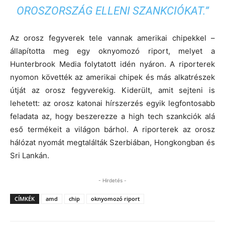
OROSZORSZÁG ELLENI SZANKCIÓKAT.”
Az orosz fegyverek tele vannak amerikai chipekkel –
állapította meg egy oknyomozó riport, melyet a
Hunterbrook Media folytatott idén nyáron. A riporterek
nyomon követték az amerikai chipek és más alkatrészek
útját az orosz fegyverekig. Kiderült, amit sejteni is
lehetett: az orosz katonai hírszerzés egyik legfontosabb
feladata az, hogy beszerezze a high tech szankciók alá
eső termékeit a világon bárhol. A riporterek az orosz
hálózat nyomát megtalálták Szerbiában, Hongkongban és
Sri Lankán.
- Hirdetés -
CÍMKÉK
amd
chip
oknyomozó riport