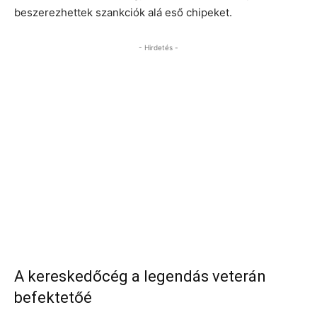
beszerezhettek szankciók alá eső chipeket.
- Hirdetés -
A kereskedőcég a legendás veterán
befektetőé