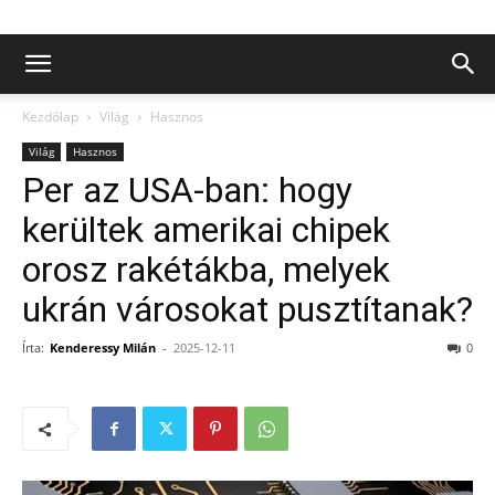
Kezdőlap
Világ
Hasznos
Világ
Hasznos
Per az USA-ban: hogy
kerültek amerikai chipek
orosz rakétákba, melyek
ukrán városokat pusztítanak?
Írta:
Kenderessy Milán
-
2025-12-11
0