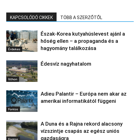
KAPCSOLÓDÓ CIKKEK
TÖBB A SZERZŐTŐL
Észak‑Korea kutyahúslevest ajánl a
hőség ellen – a propaganda és a
hagyomány találkozása
Érdekes
Édesvíz nagyhatalom
Itthon
Adieu Palantir – Európa nem akar az
amerikai informatikától függeni
Fontos
A Duna és a Rajna rekord alacsony
vízszintje csapás az egész uniós
gazdaságra
Fontos