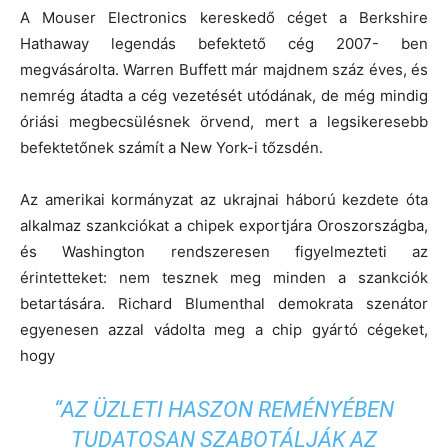
A Mouser Electronics kereskedő céget a Berkshire
Hathaway legendás befektető cég 2007- ben
megvásárolta. Warren Buffett már majdnem száz éves, és
nemrég átadta a cég vezetését utódának, de még mindig
óriási megbecsülésnek örvend, mert a legsikeresebb
befektetőnek számít a New York-i tőzsdén.
Az amerikai kormányzat az ukrajnai háború kezdete óta
alkalmaz szankciókat a chipek exportjára Oroszországba,
és Washington rendszeresen figyelmezteti az
érintetteket: nem tesznek meg minden a szankciók
betartására. Richard Blumenthal demokrata szenátor
egyenesen azzal vádolta meg a chip gyártó cégeket,
hogy
“AZ ÜZLETI HASZON REMÉNYÉBEN
TUDATOSAN SZABOTÁLJÁK AZ