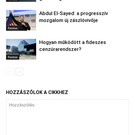
Abdul El‑Sayed: a progresszív
mozgalom új zászlóvivője
Fontos
Hogyan működött a fideszes
cenzúrarendszer?
Fontos
HOZZÁSZÓLOK A CIKKHEZ