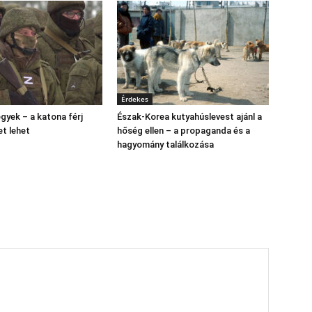
Érdekes
gyek – a katona férj
Észak‑Korea kutyahúslevest ajánl a
et lehet
hőség ellen – a propaganda és a
hagyomány találkozása