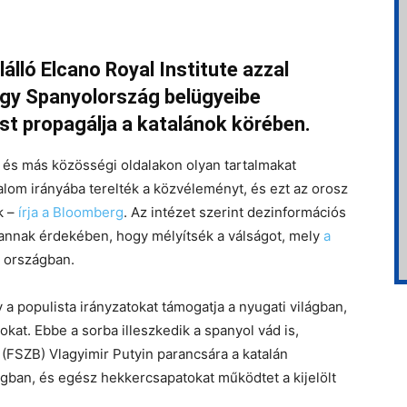
lló Elcano Royal Institute azzal
gy Spanyolország belügyeibe
st propagálja a katalánok körében.
 és más közösségi oldalakon olyan tartalmakat
alom irányába terelték a közvéleményt, és ezt az orosz
k –
írja a Bloomberg
. Az intézet szerint dezinformációs
k annak érdekében, hogy mélyítsék a válságot, mely
a
z országban.
 a populista irányzatokat támogatja a nyugati világban,
kat. Ebbe a sorba illeszkedik a spanyol vád is,
 (FSZB) Vlagyimir Putyin parancsára a katalán
gban, és egész hekkercsapatokat működtet a kijelölt