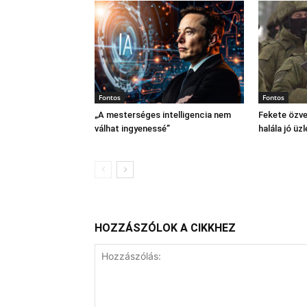
Fontos
Fontos
„A mesterséges intelligencia nem
Fekete özve
válhat ingyenessé”
halála jó üzl
HOZZÁSZÓLOK A CIKKHEZ