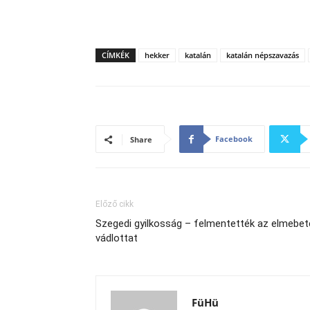
CÍMKÉK
hekker
katalán
katalán népszavazás
Facebook
Share
Előző cikk
Szegedi gyilkosság – felmentették az elmebet
vádlottat
FüHü