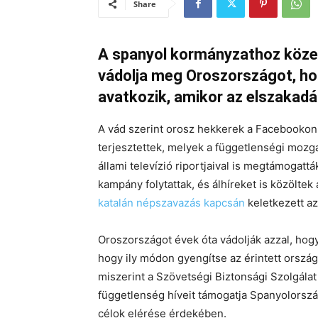
Share
A spanyol kormányzathoz közelá
vádolja meg Oroszországot, ho
avatkozik, amikor az elszakadá
A vád szerint orosz hekkerek a Facebookon
terjesztettek, melyek a függetlenségi mozg
állami televízió riportjaival is megtámogattá
kampány folytattak, és álhíreket is közölte
katalán népszavazás kapcsán
keletkezett a
Oroszországot évek óta vádolják azzal, hogy
hogy ily módon gyengítse az érintett országo
miszerint a Szövetségi Biztonsági Szolgálat
függetlenség híveit támogatja Spanyolorszá
célok elérése érdekében.