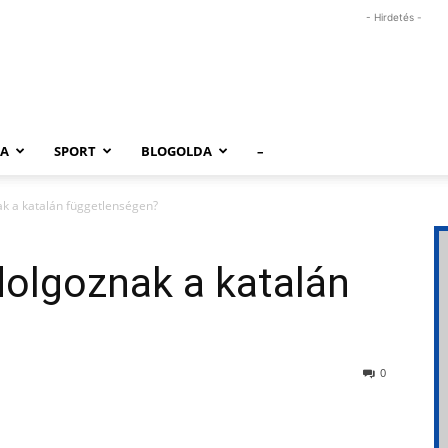
- Hirdetés -
RA
SPORT
BLOGOLDA
–
k a katalán függetlenségen?
dolgoznak a katalán
0