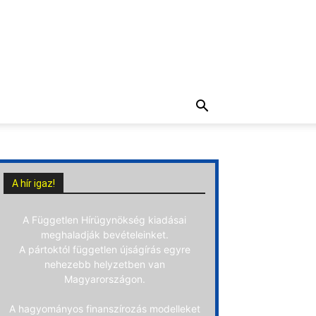
A hír igaz!
A Független Hírügynökség kiadásai
meghaladják bevételeinket.
A pártoktól független újságírás egyre
nehezebb helyzetben van
Magyarországon.
A hagyományos finanszírozás modelleket