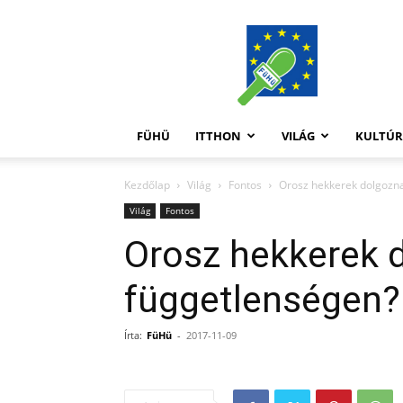
FüHü
FÜHÜ
ITTHON
VILÁG
KULTÚ
Kezdőlap
Világ
Fontos
Orosz hekkerek dolgozna
Világ
Fontos
Orosz hekkerek 
függetlenségen?
Írta:
FüHü
-
2017-11-09