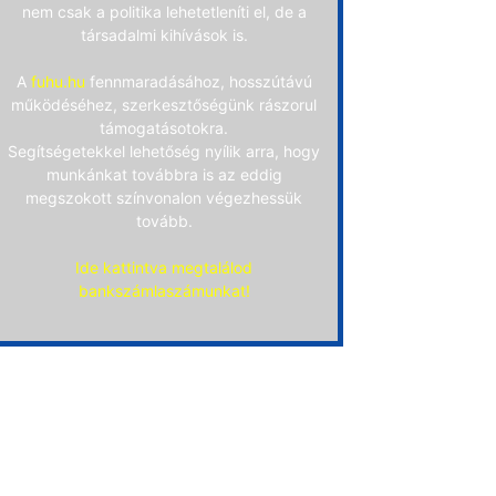
nem csak a politika lehetetleníti el, de a
társadalmi kihívások is.
A
fuhu.hu
fennmaradásához, hosszútávú
működéséhez, szerkesztőségünk rászorul
támogatásotokra.
Segítségetekkel lehetőség nyílik arra, hogy
munkánkat továbbra is az eddig
megszokott színvonalon végezhessük
tovább.
Ide kattintva megtalálod
bankszámlaszámunkat!