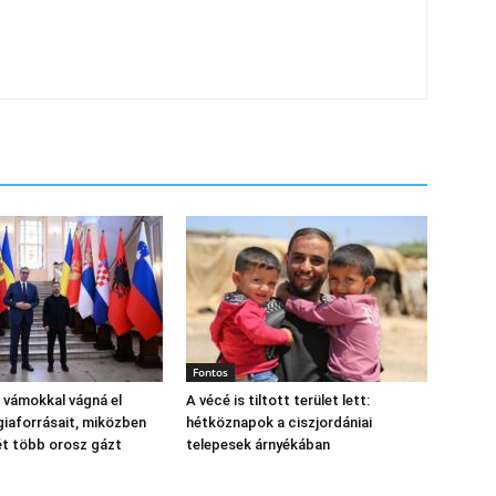
Fontos
 vámokkal vágná el
A vécé is tiltott terület lett:
giaforrásait, miközben
hétköznapok a ciszjordániai
ét több orosz gázt
telepesek árnyékában