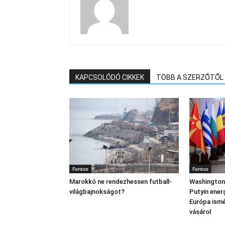
KAPCSOLÓDÓ CIKKEK
TÖBB A SZERZŐTŐL
Fontos
Fontos
Marokkó ne rendezhessen futball-
Washington
világbajnokságot?
Putyin ener
Európa ism
vásárol