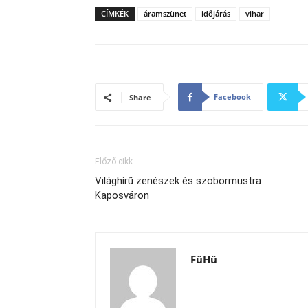
CÍMKÉK
áramszünet
időjárás
vihar
Facebook
Share
Előző cikk
Világhírű zenészek és szobormustra
Kaposváron
FüHü