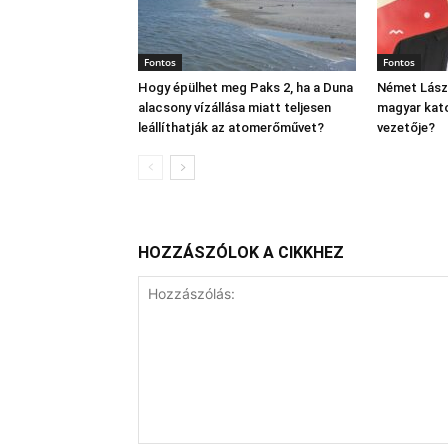
Fontos
Fontos
Hogy épülhet meg Paks 2, ha a Duna
Német Lászl
alacsony vízállása miatt teljesen
magyar kato
leállíthatják az atomerőművet?
vezetője?
HOZZÁSZÓLOK A CIKKHEZ