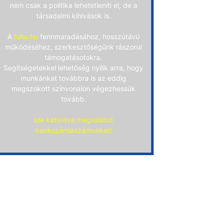
nem csak a politika lehetetleníti el, de a
társadalmi kihívások is.
A
fuhu.hu
fennmaradásához, hosszútávú
működéséhez, szerkesztőségünk rászorul
támogatásotokra.
Segítségetekkel lehetőség nyílik arra, hogy
munkánkat továbbra is az eddig
megszokott színvonalon végezhessük
tovább.
Ide kattintva megtalálod
bankszámlaszámunkat!