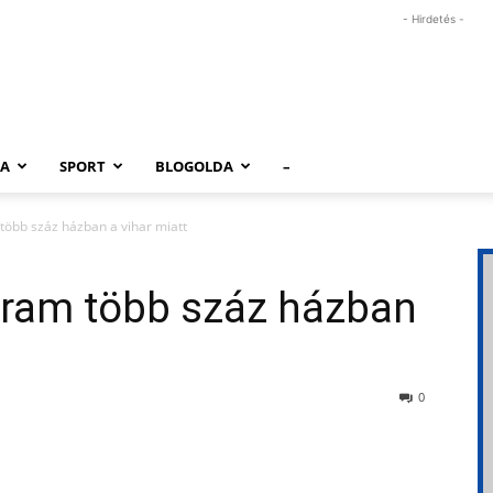
- Hirdetés -
RA
SPORT
BLOGOLDA
–
több száz házban a vihar miatt
áram több száz házban
0