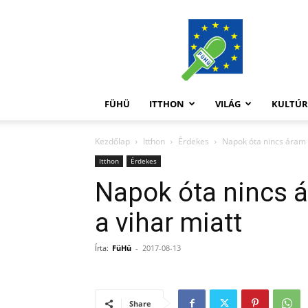
FüHü
FÜHÜ
ITTHON
VILÁG
KULTÚ
Kezdőlap
Itthon
Érdekes
Napok óta nincs áram 
Itthon
Érdekes
Napok óta nincs 
a vihar miatt
Írta:
FüHü
-
2017-08-13
Share