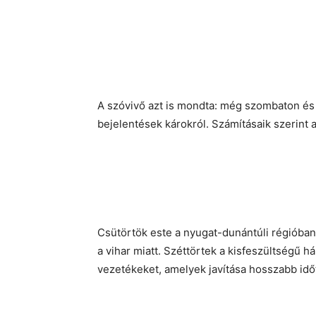
A szóvivő azt is mondta: még szombaton és
bejelentések károkról. Számításaik szerint a
Csütörtök este a nyugat-dunántúli régióban
a vihar miatt. Széttörtek a kisfeszültségű h
vezetékeket, amelyek javítása hosszabb idő