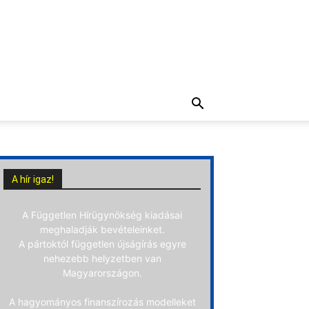
A hír igaz!
A Független Hírügynökség kiadásai
meghaladják bevételeinket.
A pártoktól független újságírás egyre
nehezebb helyzetben van
Magyarországon.
A hagyományos finanszírozás modelleket