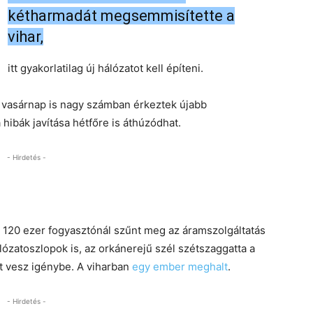
kétharmadát megsemmisítette a
vihar,
itt gyakorlatilag új hálózatot kell építeni.
 vasárnap is nagy számban érkeztek újabb
 hibák javítása hétfőre is áthúzódhat.
- Hirdetés -
 120 ezer fogyasztónál szűnt meg az áramszolgáltatás
álózatoszlopok is, az orkánerejű szél szétszaggatta a
t vesz igénybe. A viharban
egy ember meghalt
.
- Hirdetés -