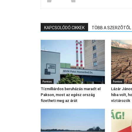
KAPCSOLÓDÓ CIKKEK
TÖBB A SZERZŐTŐL
Fontos
Fontos
Tízmilliárdos beruházás maradt el
Lázár János
Pakson, most az egész ország
hiba volt, 
fizetheti meg az árát
víztározók