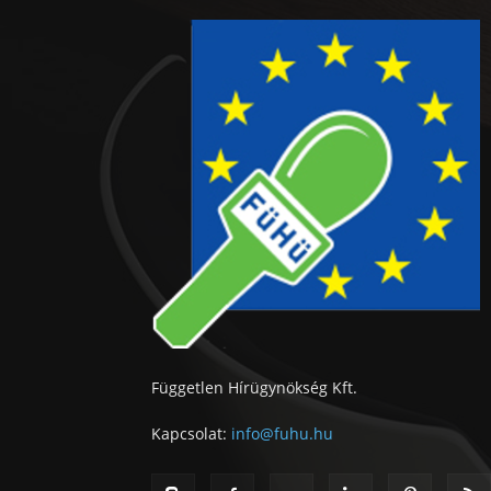
Független Hírügynökség Kft.
Kapcsolat:
info@fuhu.hu