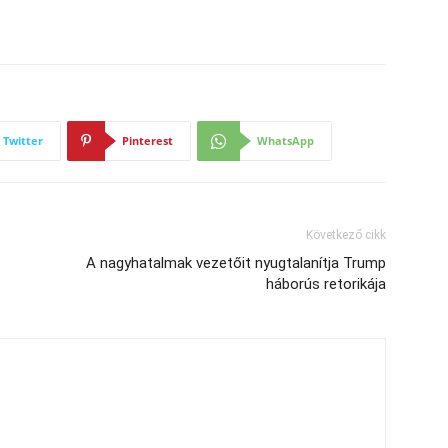
Twitter
Pinterest
WhatsApp
Következő cikk
A nagyhatalmak vezetőit nyugtalanítja Trump
háborús retorikája