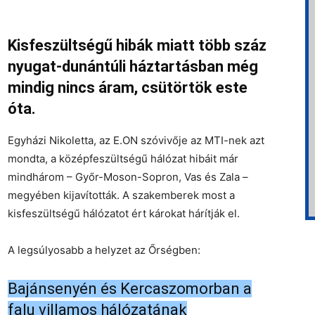
Kisfeszültségű hibák miatt több száz
nyugat-dunántúli háztartásban még
mindig nincs áram, csütörtök este
óta.
Egyházi Nikoletta, az E.ON szóvivője az MTI-nek azt
mondta, a középfeszültségű hálózat hibáit már
mindhárom – Győr-Moson-Sopron, Vas és Zala –
megyében kijavították. A szakemberek most a
kisfeszültségű hálózatot ért károkat hárítják el.
A legsúlyosabb a helyzet az Őrségben:
Bajánsenyén és Kercaszomorban a
falu villamos hálózatának