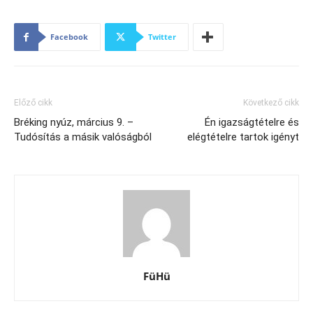
Facebook
Twitter
Előző cikk
Következő cikk
Bréking nyúz, március 9. –
Én igazságtételre és
Tudósítás a másik valóságból
elégtételre tartok igényt
FüHü