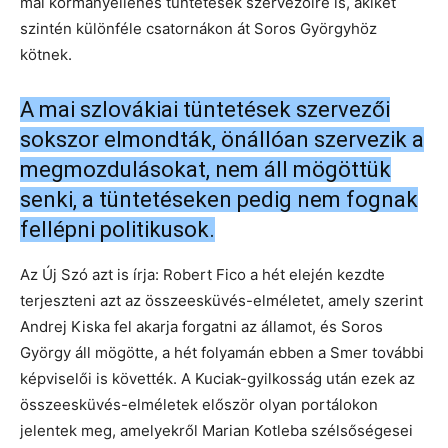
mai kormányellenes tüntetések szervezőire is, akiket
szintén különféle csatornákon át Soros Györgyhöz
kötnek.
A mai szlovákiai tüntetések szervezői
sokszor elmondták, önállóan szervezik a
megmozdulásokat, nem áll mögöttük
senki, a tüntetéseken pedig nem fognak
fellépni politikusok.
Az Új Szó azt is írja: Robert Fico a hét elején kezdte
terjeszteni azt az összeesküvés-elméletet, amely szerint
Andrej Kiska fel akarja forgatni az államot, és Soros
György áll mögötte, a hét folyamán ebben a Smer további
képviselői is követték. A Kuciak-gyilkosság után ezek az
összeesküvés-elméletek először olyan portálokon
jelentek meg, amelyekről Marian Kotleba szélsőségesei