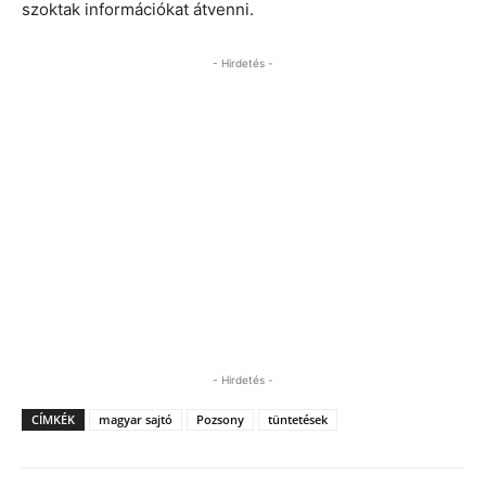
szoktak információkat átvenni.
- Hirdetés -
- Hirdetés -
CÍMKÉK
magyar sajtó
Pozsony
tüntetések