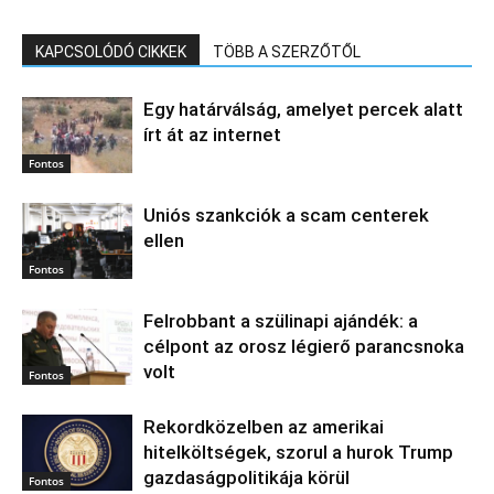
KAPCSOLÓDÓ CIKKEK
TÖBB A SZERZŐTŐL
Egy határválság, amelyet percek alatt
írt át az internet
Fontos
Uniós szankciók a scam centerek
ellen
Fontos
Felrobbant a szülinapi ajándék: a
célpont az orosz légierő parancsnoka
volt
Fontos
Rekordközelben az amerikai
hitelköltségek, szorul a hurok Trump
gazdaságpolitikája körül
Fontos