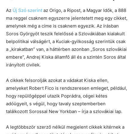
Az
Új Szó szerint
az Origo, a Ripost, a Magyar Idők, a 888
ma reggel csaknem egyszerre jelentetett meg egy cikket,
amelynek még a címe is csaknem egyezik. Az írásban
Soros Györgyöt teszik felelőssé a Szlovákiában kialakult
belpolitikai válságért, a Kuciak-gyilkosság szerintük csak
a „kirakatban” van, a háttérben azonban „Soros szlovákiai
embere”, Andrej Kiska államfő áll és a szintén Soros által
irányított civilek.
A cikkek felsorolják azokat a vádakat Kiska ellen,
amelyeket Robert Fico is rendszeresen emleget, például,
hogy repülőgéppel utazik Poprádra, cégei kétes
adóügyeit, s végül, hogy tavaly szeptemberben
találkozott Sorossal New Yorkban – írja a szlovákiai lap.
A legtöbbször szerző nélkül megjelent cikkek kitérnek a