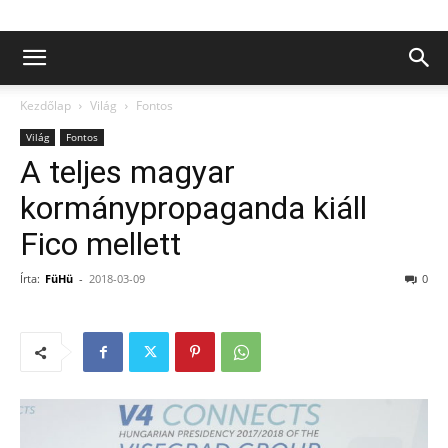
Kezdőlap
Világ
Fontos
Világ
Fontos
A teljes magyar
kormánypropaganda kiáll
Fico mellett
Írta:
FüHü
-
2018-03-09
0