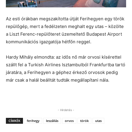
Az esti órákban megszakította útját Ferihegyen egy török
repülőgép, mert a fedélzeten meghalt egy utas – közölte
a Liszt Ferenc-repülőteret üzemeltető Budapest Airport
kommunikációs igazgatója hétfőn reggel.
Hardy Mihály elmondta: az idős nő már orvosi kísérettel
szállt fel a Turkish Airlines Isztambulból Frankfurtba tartó
járatára, a Ferihegyen a géphez érkező orvosok pedig
már csak a halál beálltát tudták megállapítani nála.
- Hirdetés -
CÍMKÉK
ferihegy
leszállás
orvos
török
utas