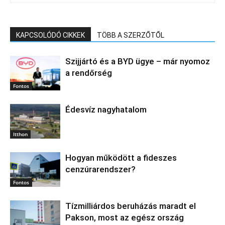
KAPCSOLÓDÓ CIKKEK
TÖBB A SZERZŐTŐL
Szijjártó és a BYD ügye – már nyomoz
a rendőrség
Fontos
Édesvíz nagyhatalom
Itthon
Hogyan működött a fideszes
cenzúrarendszer?
Fontos
Tízmilliárdos beruházás maradt el
Pakson, most az egész ország