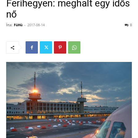
Ferihegyen: meghalt egy idős
nő
Írta:
FüHü
-
2017-08-14
0