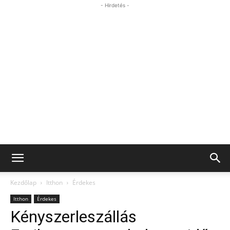
- Hirdetés -
Kezdőlap
Itthon
Érdekes
Itthon
Érdekes
Kényszerleszállás