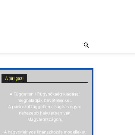
A hír igaz!
A Független Hírügynökség kiadásai
meghaladják bevételeinket.
A pártoktól független újságírás egyre
nehezebb helyzetben van
Magyarországon.
A hagyományos finanszírozás modelleket