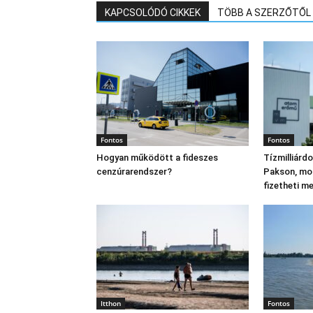
KAPCSOLÓDÓ CIKKEK
TÖBB A SZERZŐTŐL
Fontos
Fontos
Hogyan működött a fideszes
Tízmilliárd
cenzúrarendszer?
Pakson, mo
fizetheti m
Itthon
Fontos