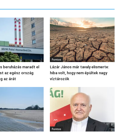
Fontos
os beruházás maradt el
Lázár János már tavaly elismerte:
st az egész ország
hiba volt, hogy nem épültek nagy
eg az árát
víztározók
Fontos