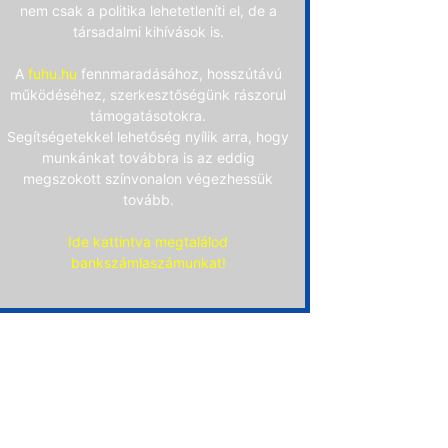
nem csak a politika lehetetleníti el, de a
társadalmi kihívások is.
A
fuhu.hu
fennmaradásához, hosszútávú
működéséhez, szerkesztőségünk rászorul
támogatásotokra.
Segítségetekkel lehetőség nyílik arra, hogy
munkánkat továbbra is az eddig
megszokott színvonalon végezhessük
tovább.
Ide kattintva megtalálod
bankszámlaszámunkat!