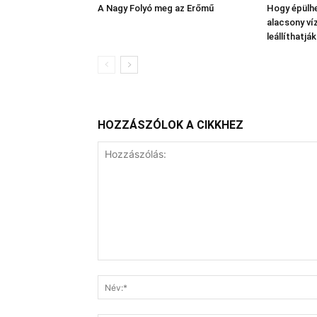
A Nagy Folyó meg az Erőmű
Hogy épülhe
alacsony víz
leállíthatj
HOZZÁSZÓLOK A CIKKHEZ