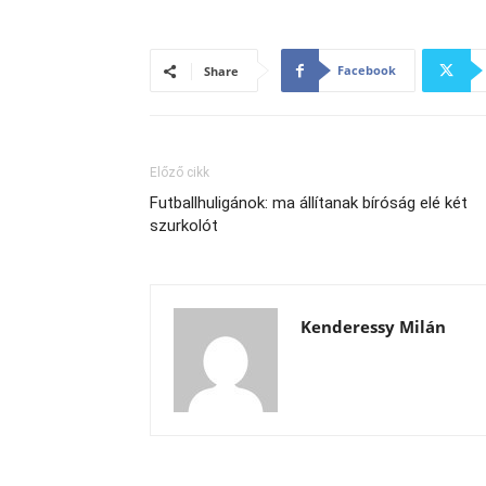
Facebook
Share
Előző cikk
Futballhuligánok: ma állítanak bíróság elé két
szurkolót
Kenderessy Milán