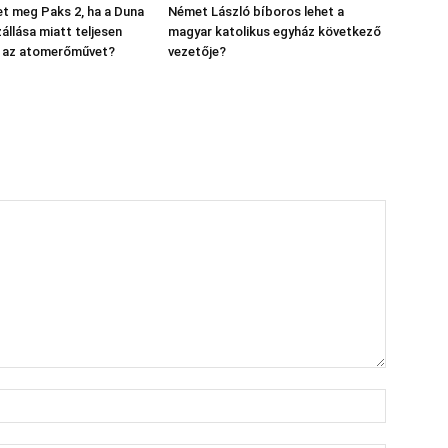
t meg Paks 2, ha a Duna
Német László bíboros lehet a
állása miatt teljesen
magyar katolikus egyház következő
ák az atomerőművet?
vezetője?