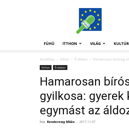
FüHü
FÜHÜ
ITTHON
VILÁG
KULTÚ
Kezdőlap
Itthon
Érdekes
Hamarosan bíróság előt
Itthon
Érdekes
Hamarosan bírósá
gyilkosa: gyerek
egymást az áldoz
Írta:
Kenderessy Milán
-
2017-11-07