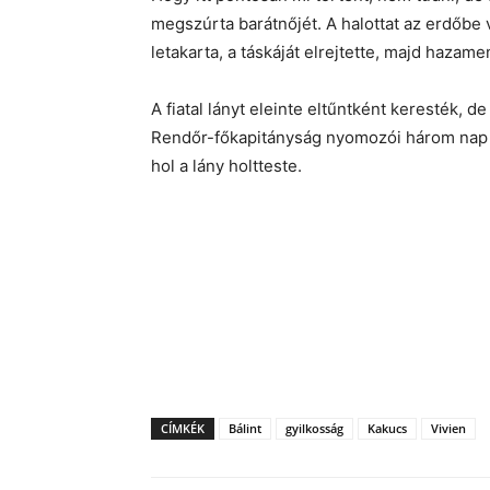
megszúrta barátnőjét. A halottat az erdőbe vo
letakarta, a táskáját elrejtette, majd hazam
A fiatal lányt eleinte eltűntként keresték,
Rendőr-főkapitányság nyomozói három nap ala
hol a lány holtteste.
CÍMKÉK
Bálint
gyilkosság
Kakucs
Vivien