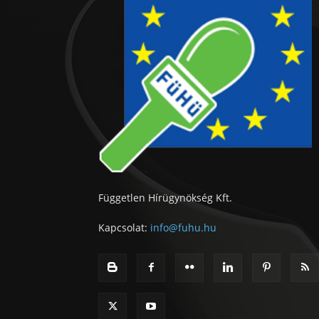
Független Hírügynökség Kft.
Kapcsolat:
info@fuhu.hu