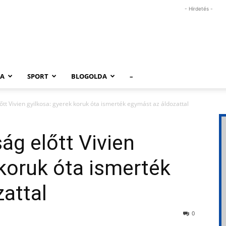
- Hirdetés -
RA
SPORT
BLOGOLDA
–
t Vivien gyilkosa: gyerek koruk óta ismerték egymást az áldozattal
g előtt Vivien
 koruk óta ismerték
attal
0