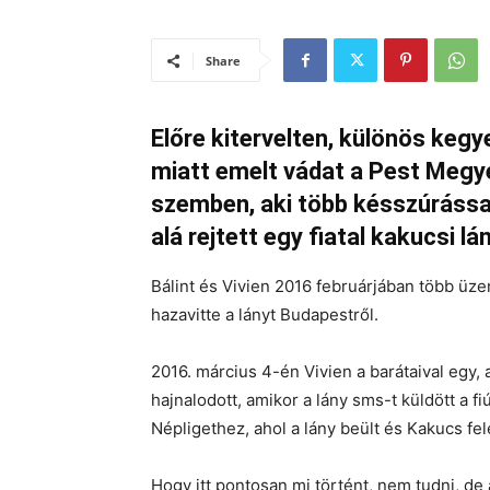
Share
Előre kitervelten, különös keg
miatt emelt vádat a Pest Megye
szemben, aki több késszúrássa
alá rejtett egy fiatal kakucsi lá
Bálint és Vivien 2016 februárjában több üzen
hazavitte a lányt Budapestről.
2016. március 4-én Vivien a barátaival egy, 
hajnalodott, amikor a lány sms-t küldött a f
Népligethez, ahol a lány beült és Kakucs felé
Hogy itt pontosan mi történt, nem tudni, de 