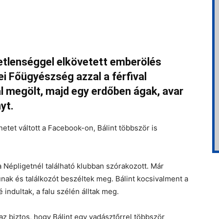
yetlenséggel elkövetett emberölés
i Főügyészség azzal a férfival
l megölt, majd egy erdőben ágak, avar
nyt.
etet váltott a Facebook-on, Bálint többször is
a Népligetnél található klubban szórakozott. Már
iúnak és találkozót beszéltek meg. Bálint kocsivalment a
 indultak, a falu szélén álltak meg.
az biztos, hogy Bálint egy vadásztőrrel többször