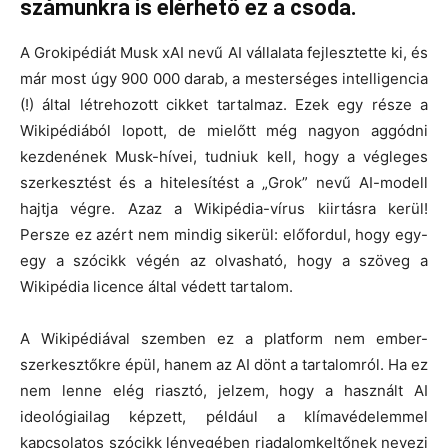
számunkra is elérhető ez a csoda.
A Grokipédiát Musk xAI nevű AI vállalata fejlesztette ki, és
már most úgy 900 000 darab, a mesterséges intelligencia
(!) által létrehozott cikket tartalmaz. Ezek egy része a
Wikipédiából lopott, de mielőtt még nagyon aggódni
kezdenének Musk-hívei, tudniuk kell, hogy a végleges
szerkesztést és a hitelesítést a „Grok” nevű AI-modell
hajtja végre. Azaz a Wikipédia-vírus kiirtásra kerül!
Persze ez azért nem mindig sikerül: előfordul, hogy egy-
egy a szócikk végén az olvasható, hogy a szöveg a
Wikipédia licence által védett tartalom.
A Wikipédiával szemben ez a platform nem ember-
szerkesztőkre épül, hanem az AI dönt a tartalomról. Ha ez
nem lenne elég riasztó, jelzem, hogy a használt AI
ideológiailag képzett, például a klímavédelemmel
kapcsolatos szócikk lényegében riadalomkeltőnek nevezi