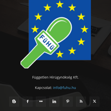
Független Hírügynökség Kft.
Kapcsolat:
info@fuhu.hu