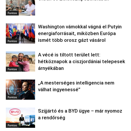
Fontos
Washington vámokkal vágná el Putyin
energiaforrásait, miközben Európa
ismét több orosz gázt vásárol
Fontos
A vécé is tiltott terület lett:
hétköznapok a ciszjordániai telepesek
árnyékában
Fontos
„A mesterséges intelligencia nem
válhat ingyenessé”
Fontos
Szijjártó és a BYD ügye – már nyomoz
a rendőrség
Fontos