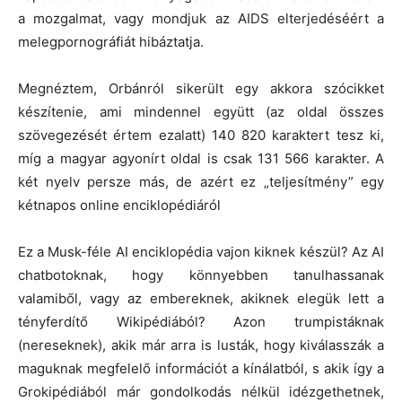
a mozgalmat, vagy mondjuk az AIDS elterjedéséért a
melegpornográfiát hibáztatja.
Megnéztem, Orbánról sikerült egy akkora szócikket
készítenie, ami mindennel együtt (az oldal összes
szövegezését értem ezalatt) 140 820 karaktert tesz ki,
míg a magyar agyonírt oldal is csak 131 566 karakter. A
két nyelv persze más, de azért ez „teljesítmény” egy
kétnapos online enciklopédiáról
Ez a Musk-féle AI enciklopédia vajon kiknek készül? Az AI
chatbotoknak, hogy könnyebben tanulhassanak
valamiből, vagy az embereknek, akiknek elegük lett a
tényferdítő Wikipédiából? Azon trumpistáknak
(nereseknek), akik már arra is lusták, hogy kiválasszák a
maguknak megfelelő információt a kínálatból, s akik így a
Grokipédiából már gondolkodás nélkül idézgethetnek,