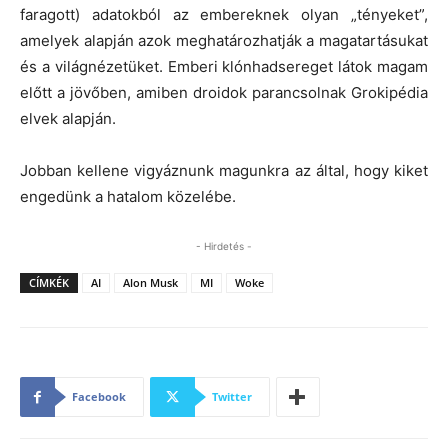
faragott) adatokból az embereknek olyan „tényeket”,
amelyek alapján azok meghatározhatják a magatartásukat
és a világnézetüket. Emberi klónhadsereget látok magam
előtt a jövőben, amiben droidok parancsolnak Grokipédia
elvek alapján.
Jobban kellene vigyáznunk magunkra az által, hogy kiket
engedünk a hatalom közelébe.
- Hirdetés -
CÍMKÉK
AI
Alon Musk
MI
Woke
Facebook
Twitter