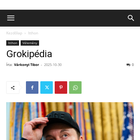
Kezdőlap
Itthon
Itthon
Vélemény
Grokipédia
Írta:
Várkonyi Tibor
-
2025-10-30
0