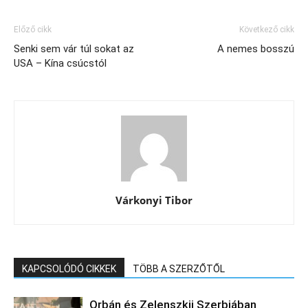
Előző cikk
Következő cikk
Senki sem vár túl sokat az
A nemes bosszú
USA – Kína csúcstól
Várkonyi Tibor
KAPCSOLÓDÓ CIKKEK
TÖBB A SZERZŐTŐL
Orbán és Zelenszkij Szerbiában