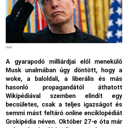
msn
A gyarapodó milliárdjai elől menekülő
Musk unalmában úgy döntött, hogy a
woke, a baloldali, a liberális és más
hasonló propagandától áthatott
Wikipédiával szemben elindít egy
becsületes, csak a teljes igazságot és
semmi mást feltáró online enciklopédiát
Grokipédia néven. Október 27-e óta már