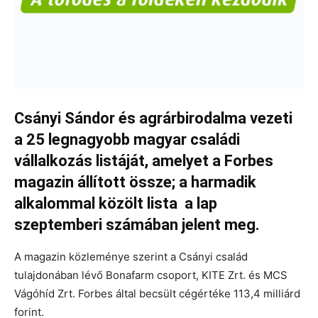
Csányi Sándor és agrárbirodalma vezeti
a 25 legnagyobb magyar családi
vállalkozás listáját, amelyet a Forbes
magazin állított össze; a harmadik
alkalommal közölt lista a lap
szeptemberi számában jelent meg.
A magazin közleménye szerint a Csányi család
tulajdonában lévő Bonafarm csoport, KITE Zrt. és MCS
Vágóhíd Zrt. Forbes által becsült cégértéke 113,4 milliárd
forint.