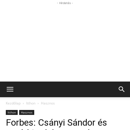
- Hirdetés -
Kezdőlap
Itthon
Hasznos
Itthon
Hasznos
Forbes: Csányi Sándor és