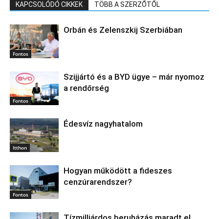
KAPCSOLÓDÓ CIKKEK
TÖBB A SZERZŐTŐL
Orbán és Zelenszkij Szerbiában
Fontos
Szijjártó és a BYD ügye – már nyomoz
a rendőrség
Fontos
Édesvíz nagyhatalom
Itthon
Hogyan működött a fideszes
cenzúrarendszer?
Fontos
Tízmilliárdos beruházás maradt el