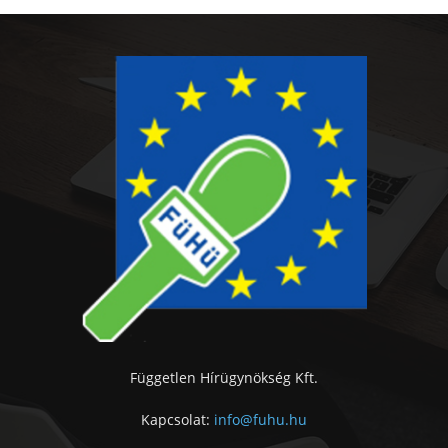
Független Hírügynökség Kft.
Kapcsolat:
info@fuhu.hu