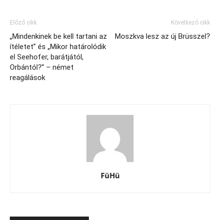
Előző cikk
Következő cikk
„Mindenkinek be kell tartani az
Moszkva lesz az új Brüsszel?
ítéletet” és „Mikor határolódik
el Seehofer, barátjától,
Orbántól?” – német
reagálások
FüHü