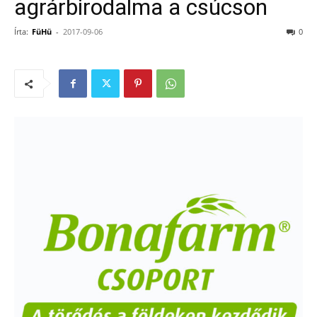
agrárbirodalma a csúcson
Írta:
FüHü
-
2017-09-06
0