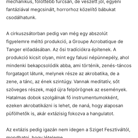
mechanikus, fölöttébb furcsán, de veszett jól, egyéni
fantáziával megcsinált, horrorhoz közelítő bábukat
csodálhatunk.
A cirkuszsátorban pedig van még egy abszolút
figyelemre méltó produkció, a Groupe Acrobatique de
Tanger előadásában. Az ősi tradíciókra építenek. A
produkció kicsit olyan, mint egy falusi népünnepély, ahol
mindenki bekapcsolódik abba, ami történik, zenés-táncos
forgatagot látunk, melynek része az akrobatika, de a
zene, a tánc, az ének szintúgy. Vannak meditatív, sőt
szöveges részek, majd újra felpörögnek az események.
Hatalmas dobok szolgálnak fő instrumentumokként,
ezeken akrobatikázni is lehet, de naná, hogy alaposan
püfölhetők is, akár extázisig fokozva a hangulatot.
Az extázis pedig igazán nem idegen a Sziget Fesztiváltól,
mondhatni, hogy lételeme.