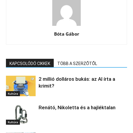
Bóta Gábor
KAPCSOLÓDÓ CIKKEK
TÖBB A SZERZŐTŐL
2 millió dolláros bukás: az AI írta a
krimit?
Kultúra
Renátó, Nikoletta és a hajléktalan
Kultúra