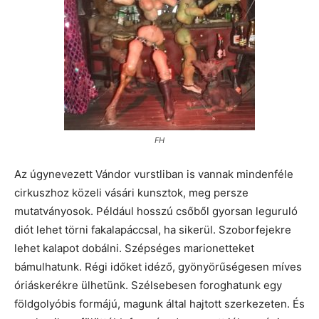
FH
Az úgynevezett Vándor vurstliban is vannak mindenféle
cirkuszhoz közeli vásári kunsztok, meg persze
mutatványosok. Például hosszú csőből gyorsan leguruló
diót lehet törni fakalapáccsal, ha sikerül. Szoborfejekre
lehet kalapot dobálni. Szépséges marionetteket
bámulhatunk. Régi időket idéző, gyönyörűségesen míves
óriáskerékre ülhetünk. Szélsebesen foroghatunk egy
földgolyóbis formájú, magunk által hajtott szerkezeten. És