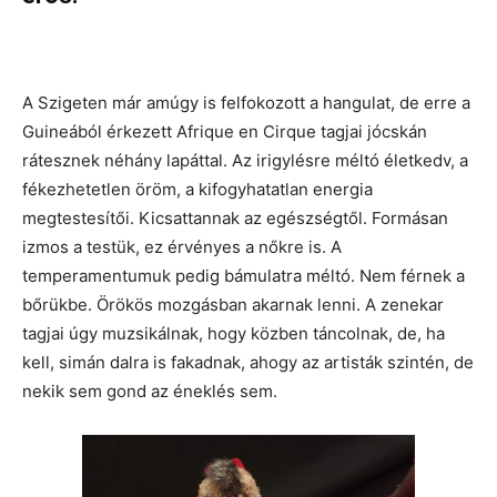
A Szigeten már amúgy is felfokozott a hangulat, de erre a
Guineából érkezett Afrique en Cirque tagjai jócskán
rátesznek néhány lapáttal. Az irigylésre méltó életkedv, a
fékezhetetlen öröm, a kifogyhatatlan energia
megtestesítői. Kicsattannak az egészségtől. Formásan
izmos a testük, ez érvényes a nőkre is. A
temperamentumuk pedig bámulatra méltó. Nem férnek a
bőrükbe. Örökös mozgásban akarnak lenni. A zenekar
tagjai úgy muzsikálnak, hogy közben táncolnak, de, ha
kell, simán dalra is fakadnak, ahogy az artisták szintén, de
nekik sem gond az éneklés sem.