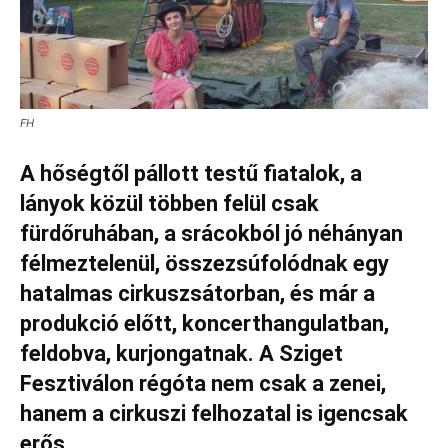
FH
A hőségtől pállott testű fiatalok, a
lányok közül többen felül csak
fürdőruhában, a srácokból jó néhányan
félmeztelenül, összezsúfolódnak egy
hatalmas cirkuszsátorban, és már a
produkció előtt, koncerthangulatban,
feldobva, kurjongatnak. A Sziget
Fesztiválon régóta nem csak a zenei,
hanem a cirkuszi felhozatal is igencsak
erős.