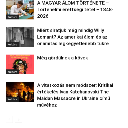
A MAGYAR ÁLOM TÖRTÉNETE –
Történelmi érettségi tétel – 1848-
2026
Kultúra
Miért siratjuk még mindig Willy
Lomant? Az amerikai álom és az
önámítás legkegyetlenebb tükre
Kultúra
Még gördülnek a kövek
Kultúra
A vitatkozás nem módszer: Kritikai
értékelés Ivan Katchanovski The
Maidan Massacre in Ukraine című
Kultúra
művéhez