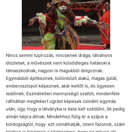
Nincs semmi tupírozás, nincsenek drága, látványos
díszletek, a művészek nem külsődleges hatásokra
támaszkodnak, nagyon is magukból dolgoznak.
Egymásból építkeznek, különböző alakú, magas gúlát,
emberoszlopot képeznek, akár kettőt is, és ügyesen
ledőlnek. Eszméletlen mennyiségű szaltót, mindenféle
rafináltan megtekert ugrást képesek csinálni egymás
után, úgy, hogy a látványba is bele kell szédülni, ők pedig
simán talpra állnak. Mindehhez fülig ér a szájuk a
boldogságtól, hogy ezt csinálhatják, isteni fazonok, szám
közben is kinéznek a közönségre, hogy na milyen jót