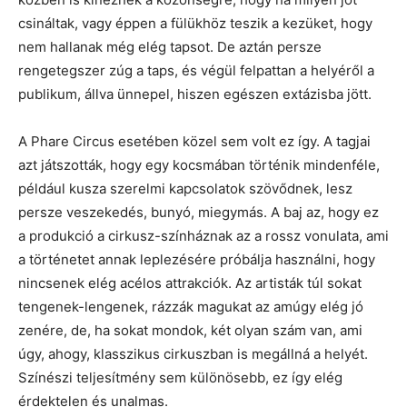
csináltak, vagy éppen a fülükhöz teszik a kezüket, hogy
nem hallanak még elég tapsot. De aztán persze
rengetegszer zúg a taps, és végül felpattan a helyéről a
publikum, állva ünnepel, hiszen egészen extázisba jött.
A Phare Circus esetében közel sem volt ez így. A tagjai
azt játszották, hogy egy kocsmában történik mindenféle,
például kusza szerelmi kapcsolatok szövődnek, lesz
persze veszekedés, bunyó, miegymás. A baj az, hogy ez
a produkció a cirkusz-színháznak az a rossz vonulata, ami
a történetet annak leplezésére próbálja használni, hogy
nincsenek elég acélos attrakciók. Az artisták túl sokat
tengenek-lengenek, rázzák magukat az amúgy elég jó
zenére, de, ha sokat mondok, két olyan szám van, ami
úgy, ahogy, klasszikus cirkuszban is megállná a helyét.
Színészi teljesítmény sem különösebb, ez így elég
érdektelen és unalmas.