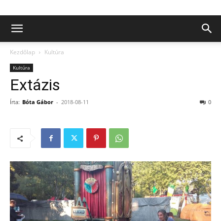
Kezdőlap
Kultúra
Kultúra
Extázis
Írta:
Bóta Gábor
-
2018-08-11
0