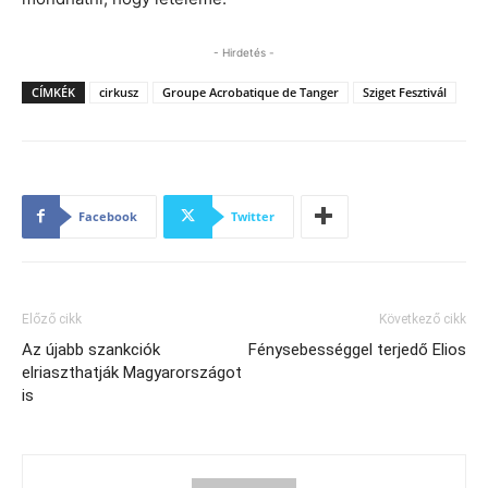
- Hirdetés -
CÍMKÉK
cirkusz
Groupe Acrobatique de Tanger
Sziget Fesztivál
Facebook
Twitter
Előző cikk
Következő cikk
Az újabb szankciók
Fénysebességgel terjedő Elios
elriaszthatják Magyarországot
is