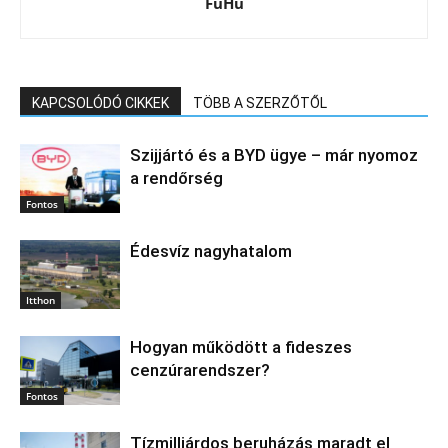
FüHü
KAPCSOLÓDÓ CIKKEK
TÖBB A SZERZŐTŐL
Szijjártó és a BYD ügye – már nyomoz
a rendőrség
Fontos
Édesvíz nagyhatalom
Itthon
Hogyan működött a fideszes
cenzúrarendszer?
Fontos
Tízmilliárdos beruházás maradt el