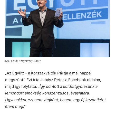
MTI Fotó: Szigetváry Zsolt
„Az Együtt – a Korszakváltók Pártja a mai nappal
megszűnt.” Ezt írta Juhász Péter a Facebook oldalán,
majd így folytatta:
„Így döntött a küldöttgyűlésünk a
lemondott elnökség konszenzusos javaslatára.
Ugyanakkor ezt nem végként, hanem egy új kezdetként
élem meg.”