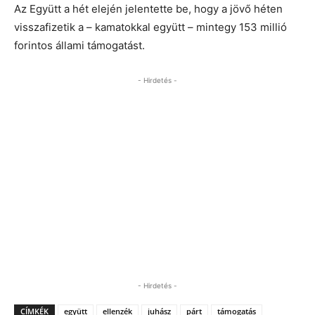
Az Együtt a hét elején jelentette be, hogy a jövő héten
visszafizetik a – kamatokkal együtt – mintegy 153 millió
forintos állami támogatást.
- Hirdetés -
- Hirdetés -
CÍMKÉK
együtt
ellenzék
juhász
párt
támogatás