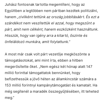
Juhász fontosnak tartotta megemlíteni, hogy az
Együttben a legtöbben nem pártban kezdtek politizálni,
hanem
„civilként tettünk az ország jobbításáért. És ezt a
szándékot nem veszítettük el azzal, hogy megszűnt a
párt, amit nem célként, hanem eszközként használtunk.
Hisszük, hogy van igény arra a kitartó, őszinte és
önfeláldozó munkára, amit folytattunk.”
A most már csak volt párt vezetője megköszönte a
támogatásotokat, ami mint írta, ebben a hitben
megerősítette őket. „Nem egész két hónap alatt 147
millió forinttal támogattatok bennünket, hogy
befizethessük a jövő héten az államkincstár számára a
153 millió forintnyi kampánytámogatást és kamatait. Ha
még segítenél a maradék összegyűjtésében, itt teheted
meg.”