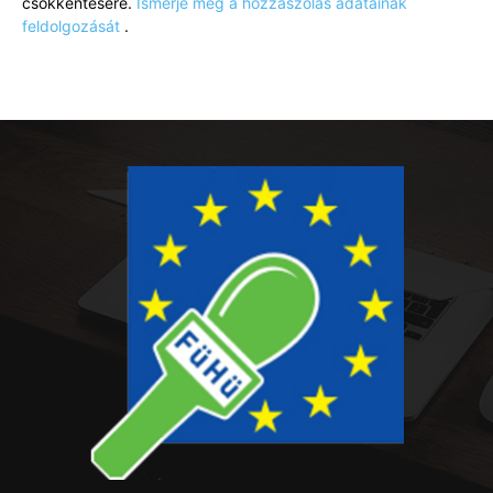
csökkentésére.
Ismerje meg a hozzászólás adatainak
feldolgozását
.