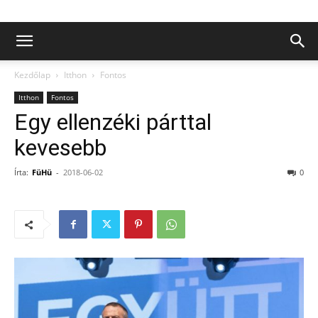
Kezdőlap
Itthon
Fontos
Itthon
Fontos
Egy ellenzéki párttal
kevesebb
Írta:
FüHü
-
2018-06-02
0