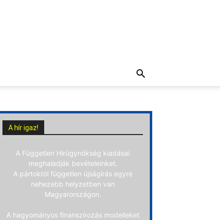
A hír igaz!
A Független Hírügynökség kiadásai
meghaladják bevételeinket.
A pártoktól független újságírás egyre
nehezebb helyzetben van
Magyarországon.
A hagyományos finanszírozás modelleket