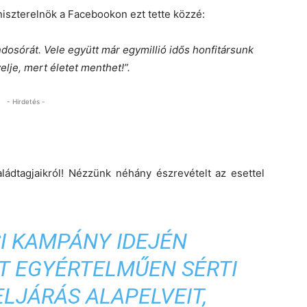
iniszterelnök a Facebookon ezt tette közzé:
dosórát. Vele együtt már egymillió idős honfitársunk
elje, mert életet menthet!”.
- Hirdetés -
ládtagjaikról! Nézzünk néhány észrevételt az esettel
I KAMPÁNY IDEJÉN
T EGYÉRTELMŰEN SÉRTI
ELJÁRÁS ALAPELVEIT,