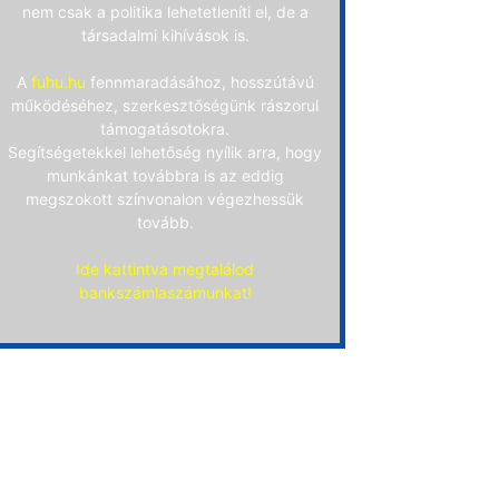
nem csak a politika lehetetleníti el, de a
társadalmi kihívások is.
A
fuhu.hu
fennmaradásához, hosszútávú
működéséhez, szerkesztőségünk rászorul
támogatásotokra.
Segítségetekkel lehetőség nyílik arra, hogy
munkánkat továbbra is az eddig
megszokott színvonalon végezhessük
tovább.
Ide kattintva megtalálod
bankszámlaszámunkat!