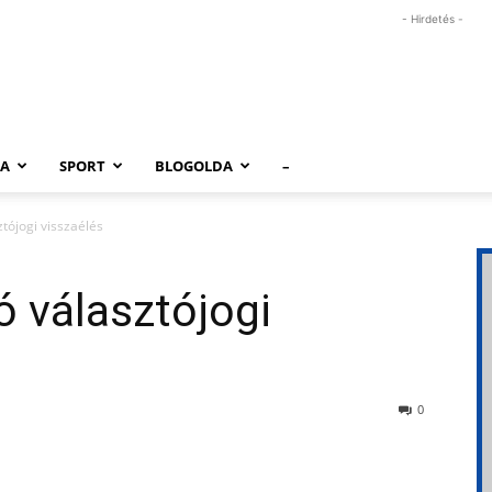
- Hirdetés -
RA
SPORT
BLOGOLDA
–
tójogi visszaélés
 választójogi
0