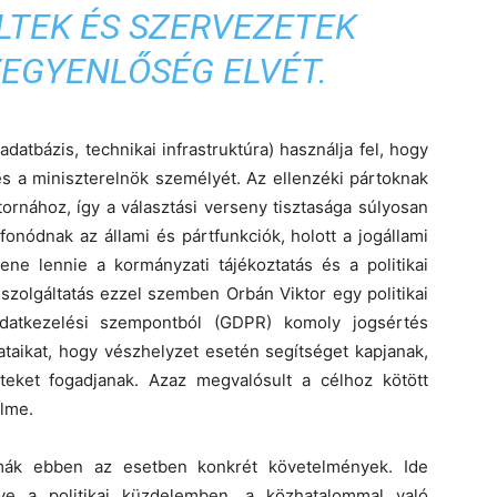
LTEK ÉS SZERVEZETEK
YEGYENLŐSÉG ELVÉT.
datbázis, technikai infrastruktúra) használja fel, hogy
t és a miniszterelnök személyét. Az ellenzéki pártoknak
ornához, így a választási verseny tisztasága súlyosan
fonódnak az állami és pártfunkciók, holott a jogállami
ene lennie a kormányzati tájékoztatás és a politikai
szolgáltatás ezzel szemben Orbán Viktor egy politikai
datkezelési szempontból (GDPR) komoly jogsértés
ataikat, hogy vészhelyzet esetén segítséget kapjanak,
teket fogadjanak. Azaz megvalósult a célhoz kötött
elme.
rmák ebben az esetben konkrét követelmények. Ide
ve a politikai küzdelemben, a közhatalommal való