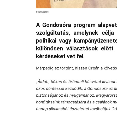
Facebook
A Gondosóra program alapvetőe
szolgáltatás, amelynek célja
politikai vagy kampányüzenet
különösen választások előtt 
kérdéseket vet fel.
Márpedig ez történt, hiszen Orbán a követk
„Áldott, békés és örömteli húsvétot kívánun
okos döntéssel kezdődik, a Gondosóra az ü
biztonságához és nyugalmához. Magyarorszá
honfitársaink támogatására és a családok m
ünnep alkalmából tisztelettel továbbítjuk O