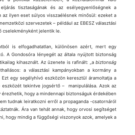
i eljárás tisztaságának és az esélyegyenlőségnek a
 az ilyen eset súlyos visszaélésnek minősül: ezeket a
 nemzetközi szervezetek – például az EBESZ választási
ő cselekményként jelentik le.
ból is elfogadhatatlan, különösen azért, mert egy
szó. A Gondosóra lényegét az általa nyújtott biztonság
ikailag kihasznált. Az üzenete is rafinált: „a
biztonság
áthallásos: a választási kampányokban a kormány a
et. Ezt egy segélyhívó eszközön keresztül áramoltatja a
, – eszközét tekintve jogsértő – manipulálása. Azok az
gy érezhetik, hogy a mindennapi biztonságuk érdekében
nem tudnak leiratkozni erről a propaganda -csatornáról
áztatnák. Ára van tehát annak, hogy orvosi segítséget
ni, hogy mindig a függőségi viszonyok azok, amelyek a