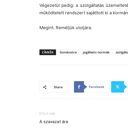
Végezetül pedig: a szolgáltatás üzemeltet
működtetett rendszert sajátított ki a korm
Megint. Reméljük utoljára.
CÍMKÉK
Gondosóra
jogállami normák
szolgált
Facebook
Share
Előző cikk
A szavazat ára