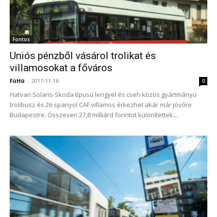
Fontos
Uniós pénzből vásárol trolikat és
villamosokat a főváros
FüHü
-
2017-11-16
0
Hatvan Solaris-Skoda típusú lengyel és cseh közös gyártmányú
trolibusz és 26 spanyol CAF villamos érkezhet akár már jövőre
Budapestre. Összesen 27,8 milliárd forintot különítettek...