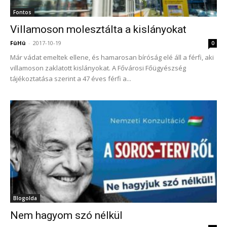
Fontos
Villamoson molesztálta a kislányokat
FüHü
-
2017-10-19
0
Már vádat emeltek ellene, és hamarosan bíróság elé áll a férfi, aki
villamoson zaklatott kislányokat. A Fővárosi Főügyészség
tájékoztatása szerint a 47 éves férfi a...
Blogolda
Nem hagyom szó nélkül