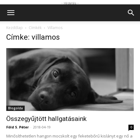
- Hirdetés -
Kezdőlap
Címkék
Villamos
Címke: villamos
Blogolda
Összegyűjtött hallgatásaink
Föld S. Péter
-
2018-04-19
0
Minősíthetetlen hangon mocskolt egy feketebőrű kislányt egy nő a