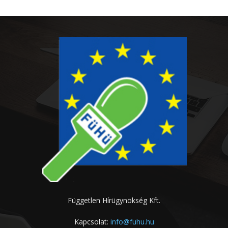
Független Hírügynökség Kft.
Kapcsolat:
info@fuhu.hu