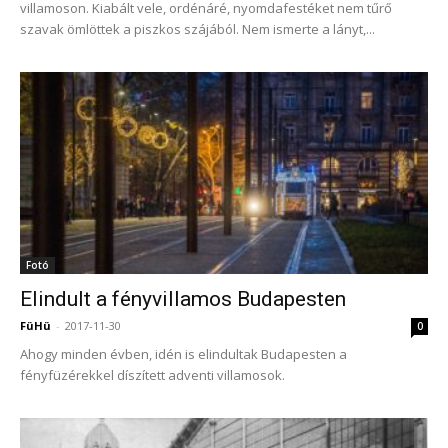
villamoson. Kiabált vele, ordénáré, nyomdafestéket nem tűrő
szavak ömlöttek a piszkos szájából. Nem ismerte a lányt,...
Fotó
Elindult a fényvillamos Budapesten
FüHü
-
2017-11-30
0
Ahogy minden évben, idén is elindultak Budapesten a
fényfüzérekkel díszített adventi villamosok.