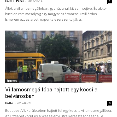
Föld S. Péter
-
2017-10-14
1
Állok a villamosmegállóban, gyanútlanul, kit sem sejtve. És akkor
hirtelen rám mosolyog egy magyar származású milliárdos.
Ismerem ezt az arcot, naponta ezerszer tolják a...
Érdekes
Villamosmegállóba hajtott egy kocsi a
belvárosban
FüHü
-
2017-08-29
0
Budapest VII. kerületében hajtott fel egy kocsi a villamosmegállóba,
az Erzsébet körút és a Wesselényi utca kereszteződésénél. A