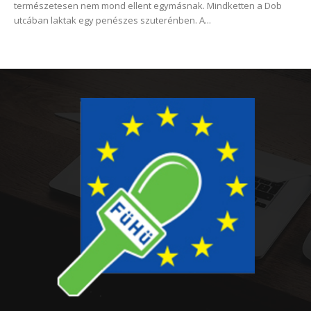
természetesen nem mond ellent egymásnak. Mindketten a Dob
utcában laktak egy penészes szuterénben. A...