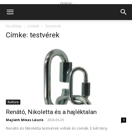
- Hirdetés -
Kezdőlap
Címkék
Testvérek
Címke: testvérek
Kultúra
Renátó, Nikoletta és a hajléktalan
Majláth Mikes László
-
2026-06-25
0
Renátó és Nikoletta testvérek voltak és romák. E két tény