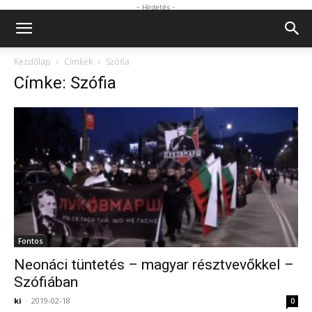
- Hirdetés -
Kezdőlap
Címkék
Szófia
Címke: Szófia
Fontos
Neonáci tüntetés – magyar résztvevőkkel –
Szófiában
ki
-
2019-02-18
0