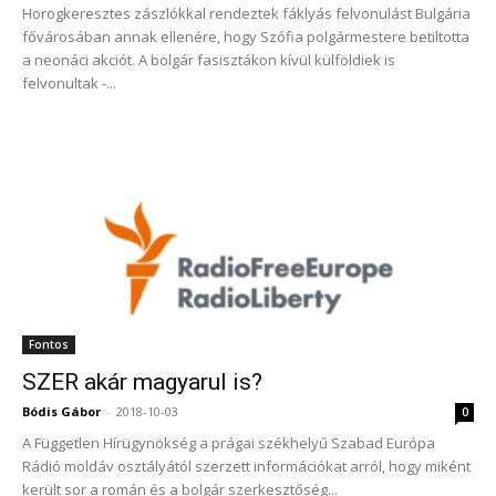
Horogkeresztes zászlókkal rendeztek fáklyás felvonulást Bulgária
fővárosában annak ellenére, hogy Szófia polgármestere betiltotta
a neonáci akciót. A bolgár fasisztákon kívül külföldiek is
felvonultak -...
Fontos
SZER akár magyarul is?
Bódis Gábor
-
2018-10-03
0
A Független Hírügynökség a prágai székhelyű Szabad Európa
Rádió moldáv osztályától szerzett információkat arról, hogy miként
került sor a román és a bolgár szerkesztőség...