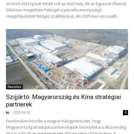
2016-tól 2023-ig már Kínáé volt az első hely, de az Egyesült Államok
2024-ben megelőzte Pekinget a jelentős mennyiségű
cseppfolyósított földgáz szállításával, ám 2025-ben visszaállt...
Hasznos
Szijjártó: Magyarország és Kína stratégiai
partnerek
ki
-
2023-06-10
0
Facebookon közölte a magyar külügyminiszter, hogy
Magyarország stratégiai partnerségünk bizonyítéka a díszvendég
titulus a Kínában megrendezett akkumulátor világvásáron. A