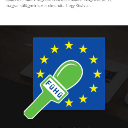
magyar külügyminiszter elmondta, hogy Kínával...