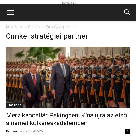
- Hirdetés -
Kezdőlap
Címkék
Stratégiai partner
Címke: stratégiai partner
Hasznos
Merz kancellár Pekingben: Kína újra az első
a német külkereskedelemben
Polonius
-
2026-02-25
0