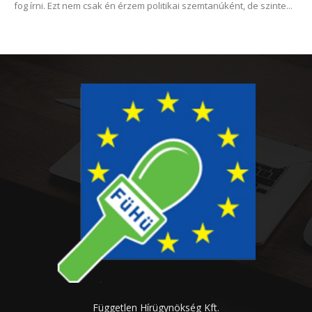
fog írni. Ezt nem csak én érzem politikai szemtanúként, de szinte...
Független Hírügynökség Kft.