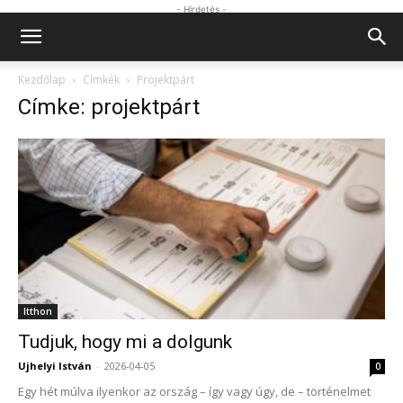
- Hirdetés -
Kezdőlap
Címkék
Projektpárt
Címke: projektpárt
Itthon
Tudjuk, hogy mi a dolgunk
Ujhelyi István
-
2026-04-05
0
Egy hét múlva ilyenkor az ország – így vagy úgy, de – történelmet