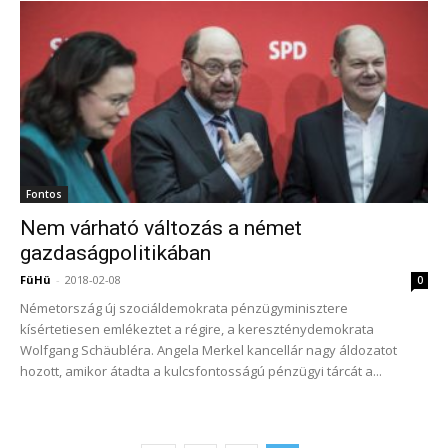
Fontos
Nem várható változás a német
gazdaságpolitikában
FüHü
-
2018-02-08
0
Németország új szociáldemokrata pénzügyminisztere
kísértetiesen emlékeztet a régire, a kereszténydemokrata
Wolfgang Schäubléra. Angela Merkel kancellár nagy áldozatot
hozott, amikor átadta a kulcsfontosságú pénzügyi tárcát a...