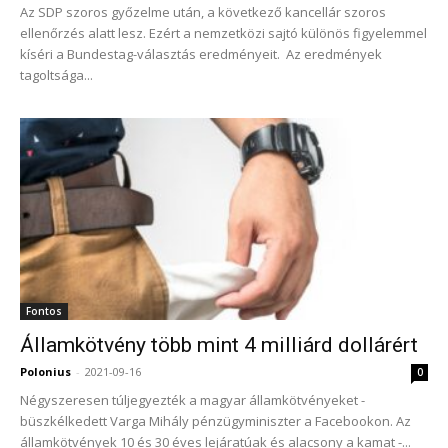
Az SDP szoros győzelme után, a következő kancellár szoros
ellenőrzés alatt lesz. Ezért a nemzetközi sajtó különös figyelemmel
kíséri a Bundestag-választás eredményeit. Az eredmények
tagoltsága...
Fontos
Államkötvény több mint 4 milliárd dollárért
Polonius
-
2021-09-16
0
Négyszeresen túljegyezték a magyar államkötvényeket -
büszkélkedett Varga Mihály pénzügyminiszter a Facebookon. Az
államkötvények 10 és 30 éves lejáratúak és alacsony a kamat -...