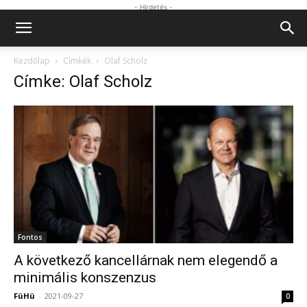
- Hirdetés -
Kezdőlap
Címkék
Olaf Scholz
Címke: Olaf Scholz
Fontos
A következő kancellárnak nem elegendő a
minimális konszenzus
FüHü
-
2021-09-27
0