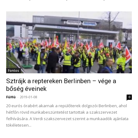
Fontos
Sztrájk a reptereken Berlinben – vége a
bőség éveinek
FüHü
-
2019-01-08
0
20 eurós órabért akarnak a repülőterek dolgozói Berlinben, ahol
hétfőn rövid munkabeszüntetést tartottak a szakszervezet
felhívására. A Verdi szakszervezet szerint a munkaadók ajánlata
tökéletesen...