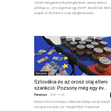
Orbán látogatása Washingtonban, amely tipikus
példája az „Országomat egy lóért!” akcióknak. Mint
tudjuk, III. Richárd is csak ideiglenesnek...
Hasznos
Szlovákia és az orosz olaj elleni
szankció: Pozsony még egy év...
Polonius
-
2023-11-26
Robert Fico kormánya változtat elődje ukrán barát
európai vonalán, és “megértőbb” Putyinnal