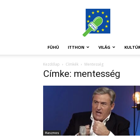
FüHü
FÜHÜ
ITTHON
VILÁG
KULTÚ
Kezdőlap
Címkék
Mentesség
Címke: mentesség
Hasznos