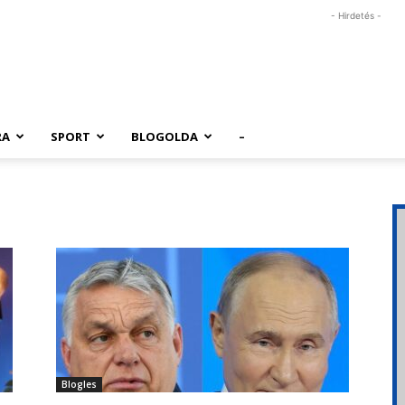
- Hirdetés -
RA
SPORT
BLOGOLDA
–
Blogles