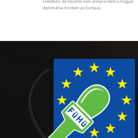
szemben, de távolról sem annyira mint a magyar
diplomácia. Közben az Európai...