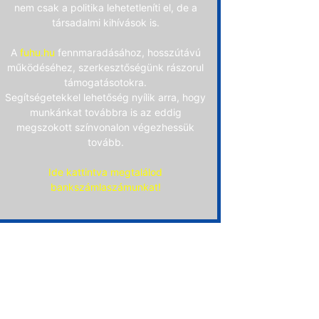
nem csak a politika lehetetleníti el, de a
társadalmi kihívások is.
A
fuhu.hu
fennmaradásához, hosszútávú
működéséhez, szerkesztőségünk rászorul
támogatásotokra.
Segítségetekkel lehetőség nyílik arra, hogy
munkánkat továbbra is az eddig
megszokott színvonalon végezhessük
tovább.
Ide kattintva megtalálod
bankszámlaszámunkat!