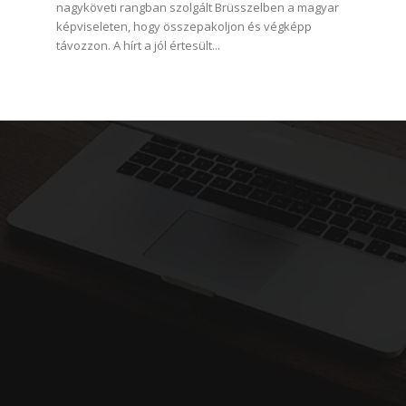
nagyköveti rangban szolgált Brüsszelben a magyar
képviseleten, hogy összepakoljon és végképp
távozzon. A hírt a jól értesült...