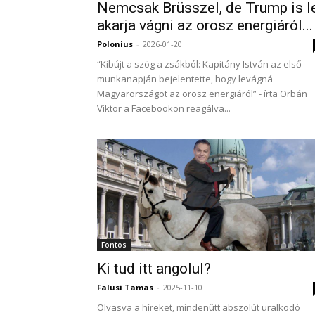
Nemcsak Brüsszel, de Trump is l
akarja vágni az orosz energiáról...
Polonius
-
2026-01-20
“Kibújt a szög a zsákból: Kapitány István az első
munkanapján bejelentette, hogy levágná
Magyarországot az orosz energiáról” - írta Orbán
Viktor a Facebookon reagálva...
Fontos
Ki tud itt angolul?
Falusi Tamas
-
2025-11-10
Olvasva a híreket, mindenütt abszolút uralkodó