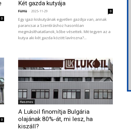
e
Két gazda kutyája
FüHü
-
2025-11-29
0
0
Egy igazi kiskutyának egyetlen gazdija van, annak
parancsai a Szentíráshoz hasonlóan
megmásíthatatlanok, kőbe vésettek. Mit tegyen az a
kutya aki két gazda között lavírozna?...
Hasznos
A Lukoil finomítja Bulgária
olajának 80%-át, mi lesz, ha
0
kiszáll?