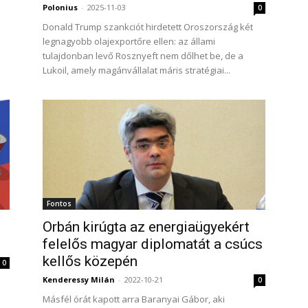
Polonius
-
2025-11-03
0
Donald Trump szankciót hirdetett Oroszország két
legnagyobb olajexportőre ellen: az állami
tulajdonban levő Rosznyeft nem dőlhet be, de a
Lukoil, amely magánvállalat máris stratégiai...
Fontos
Orbán kirúgta az energiaügyekért
felelős magyar diplomatát a csúcs
kellős közepén
0
Kenderessy Milán
-
2022-10-21
0
Másfél órát kapott arra Baranyai Gábor, aki