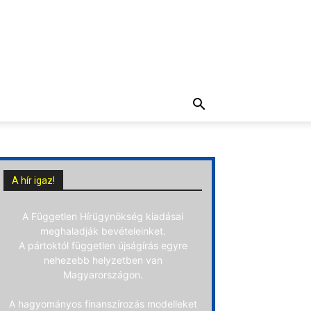
A hír igaz!
A Független Hírügynökség kiadásai
meghaladják bevételeinket.
A pártoktól független újságírás egyre
nehezebb helyzetben van
Magyarországon.
A hagyományos finanszírozás modelleket