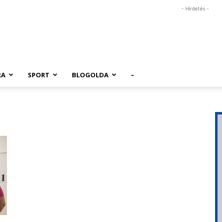
- Hirdetés -
RA
SPORT
BLOGOLDA
–