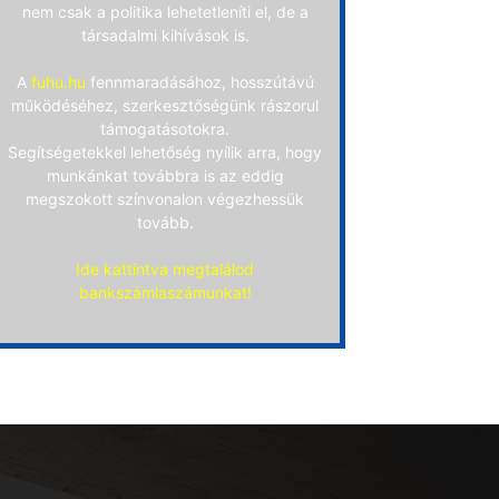
nem csak a politika lehetetleníti el, de a
társadalmi kihívások is.
A
fuhu.hu
fennmaradásához, hosszútávú
működéséhez, szerkesztőségünk rászorul
támogatásotokra.
Segítségetekkel lehetőség nyílik arra, hogy
munkánkat továbbra is az eddig
megszokott színvonalon végezhessük
tovább.
Ide kattintva megtalálod
bankszámlaszámunkat!