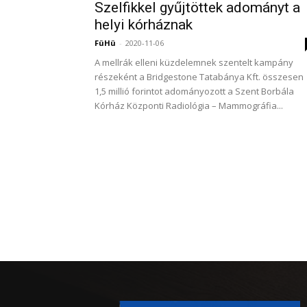
Szelfikkel gyűjtöttek adományt a
helyi kórháznak
FüHü
-
2020-11-06
A mellrák elleni küzdelemnek szentelt kampány
részeként a Bridgestone Tatabánya Kft. összesen
1,5 millió forintot adományozott a Szent Borbála
Kórház Központi Radiológia – Mammográfia...