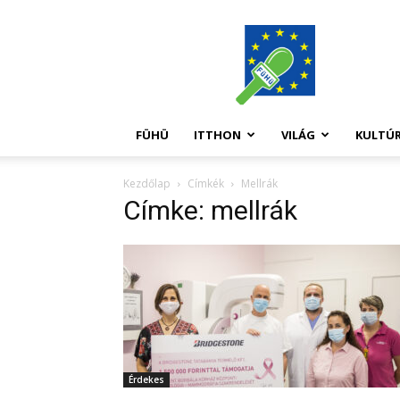
FüHü
FÜHÜ
ITTHON
VILÁG
KULTÚ
Kezdőlap
Címkék
Mellrák
Címke: mellrák
Érdekes