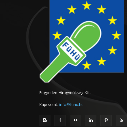
Független Hírügynökség Kft.
Kapcsolat:
info@fuhu.hu