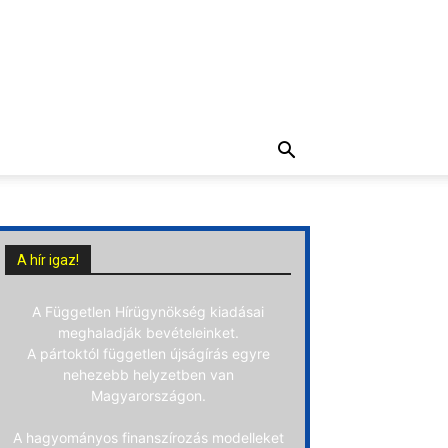
A hír igaz!
A Független Hírügynökség kiadásai
meghaladják bevételeinket.
A pártoktól független újságírás egyre
nehezebb helyzetben van
Magyarországon.
A hagyományos finanszírozás modelleket