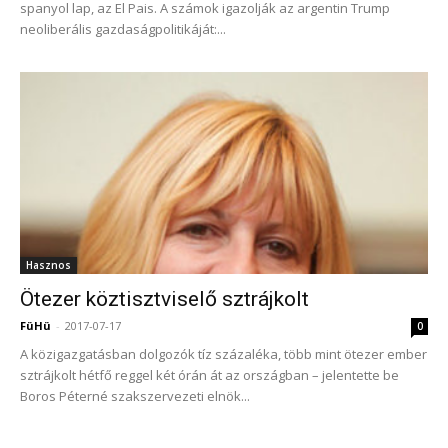
spanyol lap, az El Pais. A számok igazolják az argentin Trump
neoliberális gazdaságpolitikáját:...
Hasznos
Ötezer köztisztviselő sztrájkolt
FüHü
-
2017-07-17
0
A közigazgatásban dolgozók tíz százaléka, több mint ötezer ember
sztrájkolt hétfő reggel két órán át az országban – jelentette be
Boros Péterné szakszervezeti elnök...