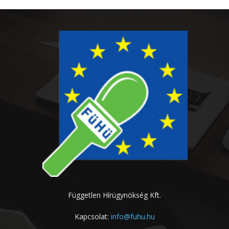
Független Hírügynökség Kft.
Kapcsolat:
info@fuhu.hu