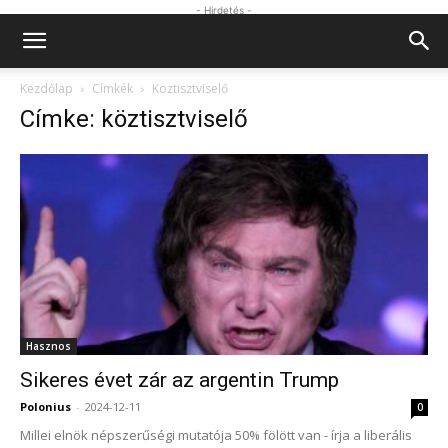
- Hirdetés -
Kezdőlap
Címkék
Köztisztviselő
Címke: köztisztviselő
Hasznos
Sikeres évet zár az argentin Trump
Polonius
-
2024-12-11
0
Millei elnök népszerűségi mutatója 50% fölött van - írja a liberális