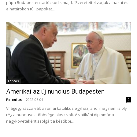
pápa Budapesten tartózkodik majd. “Szeretettel várjuk a hazai és
a határokon túli papokat...
Fontos
Amerikai az új nuncius Budapesten
Polonius
-
2022-05-04
0
Világegyházzá vált a római katolikus egyház, ahol még nem is oly
rég a nunciusok többsége olasz volt. A vatikáni diplomácia
nagyköveteként szolgált a későbbi...