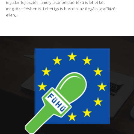
ingatlanfejlesztés, amely akár példaértékű is lehet két
megközelítésben is. Lehet így is harcolni az illegális graffitizés
ellen,...