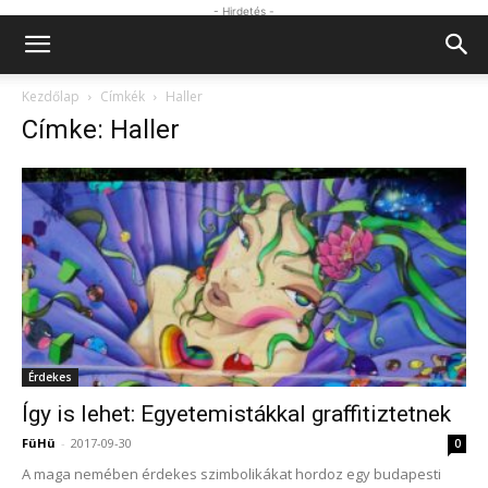
- Hirdetés -
Kezdőlap
Címkék
Haller
Címke: Haller
Érdekes
Így is lehet: Egyetemistákkal graffitiztetnek
FüHü
-
2017-09-30
0
A maga nemében érdekes szimbolikákat hordoz egy budapesti