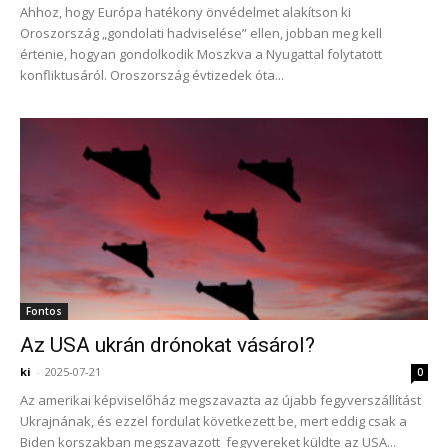
Ahhoz, hogy Európa hatékony önvédelmet alakítson ki
Oroszország „gondolati hadviselése” ellen, jobban meg kell
értenie, hogyan gondolkodik Moszkva a Nyugattal folytatott
konfliktusáról. Oroszország évtizedek óta...
Fontos
Az USA ukrán drónokat vásárol?
ki
-
2025-07-21
0
Az amerikai képviselőház megszavazta az újabb fegyverszállítást
Ukrajnának, és ezzel fordulat következett be, mert eddig csak a
Biden korszakban megszavazott fegyvereket küldte az USA...