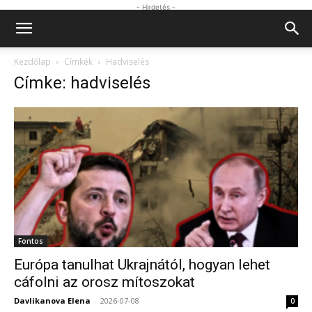
- Hirdetés -
Kezdőlap
Címkék
Hadviselés
Címke: hadviselés
Fontos
Európa tanulhat Ukrajnától, hogyan lehet
cáfolni az orosz mítoszokat
Davlikanova Elena
-
2026-07-08
0