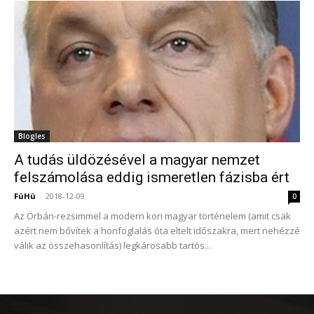
Blogles
A tudás üldözésével a magyar nemzet
felszámolása eddig ismeretlen fázisba ért
FüHü
-
2018-12-09
0
Az Orbán-rezsimmel a modern kori magyar történelem (amit csak
azért nem bővítek a honfoglalás óta eltelt időszakra, mert nehézzé
válik az összehasonlítás) legkárosabb tartós...