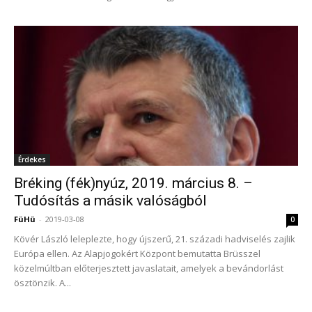
Érdekes
Bréking (fék)nyúz, 2019. március 8. –
Tudósítás a másik valóságból
FüHü
-
2019-03-08
0
Kövér László leleplezte, hogy újszerű, 21. századi hadviselés zajlik
Európa ellen. Az Alapjogokért Központ bemutatta Brüsszel
közelmúltban előterjesztett javaslatait, amelyek a bevándorlást
ösztönzik. A...