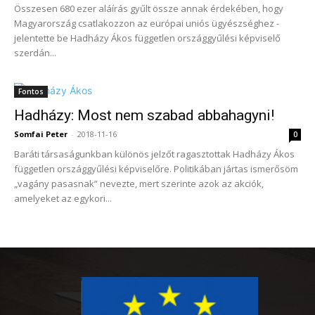
Összesen 680 ezer aláírás gyűlt össze annak érdekében, hogy
Magyarország csatlakozzon az európai uniós ügyészséghez -
jelentette be Hadházy Ákos független országgyűlési képviselő
szerdán...
Fontos
Hadházy: Most nem szabad abbahagyni!
Somfai Peter
-
2018-11-16
0
Baráti társaságunkban különös jelzőt ragasztottak Hadházy Ákos
független országgyűlési képviselőre. Politikában jártas ismerősöm
„vagány pasasnak” nevezte, mert szerinte azok az akciók,
amelyeket az egykori...