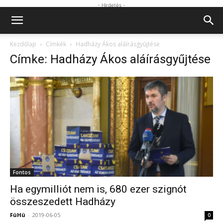
- Hirdetés -
Kezdőlap
Címkék
Hadházy Ákos aláírásgyűjtése
Címke: Hadházy Ákos aláírásgyűjtése
Fontos
Ha egymilliót nem is, 680 ezer szignót
összeszedett Hadházy
FüHü
-
2019-06-05
0