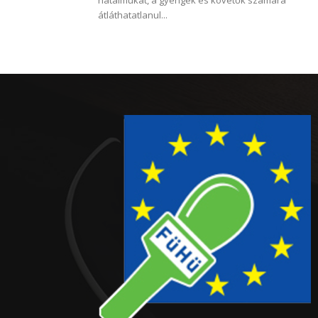
hatalmukat, a gyengék és követők számára
átláthatatlanul...