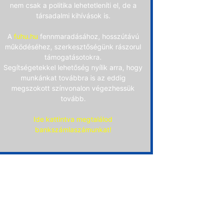
nem csak a politika lehetetleníti el, de a
társadalmi kihívások is.
A
fuhu.hu
fennmaradásához, hosszútávú
működéséhez, szerkesztőségünk rászorul
támogatásotokra.
Segítségetekkel lehetőség nyílik arra, hogy
munkánkat továbbra is az eddig
megszokott színvonalon végezhessük
tovább.
Ide kattintva megtalálod
bankszámlaszámunkat!