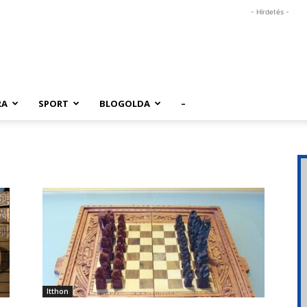
- Hirdetés -
RA
SPORT
BLOGOLDA
–
Itthon