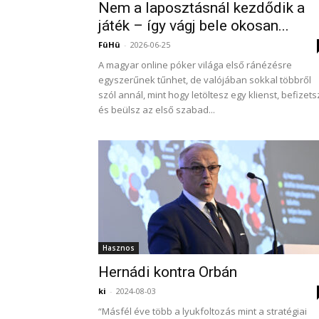
Nem a laposztásnál kezdődik a
játék – így vágj bele okosan...
FüHü
-
2026-06-25
A magyar online póker világa első ránézésre
egyszerűnek tűnhet, de valójában sokkal többről
szól annál, mint hogy letöltesz egy klienst, befizets
és beülsz az első szabad...
Hasznos
Hernádi kontra Orbán
ki
-
2024-08-03
“Másfél éve több a lyukfoltozás mint a stratégiai