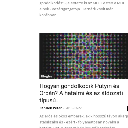
gondolkodás” - jelentette ki az MCC Festen a MOL
elnök - vezérigazgatója. Hernádi Zsolt már
korábban...
Blogles
Hogyan gondolkodik Putyin és
Orbán? A hatalmi és az áldozati
típusú...
Béndek Péter
-
2019-03-22
Az erős és okos emberek, akik hosszú távon akarj
stabilizálni és - ezért - folyamatosan növelni a