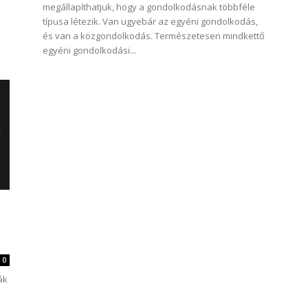
megállapíthatjuk, hogy a gondolkodásnak többféle
típusa létezik. Van ugyebár az egyéni gondolkodás,
és van a közgondolkodás. Természetesen mindkettő
egyéni gondolkodási...
0
ák