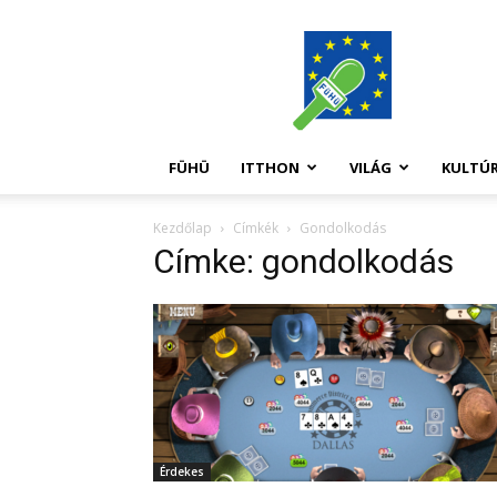
FüHü
FÜHÜ
ITTHON
VILÁG
KULTÚ
Kezdőlap
Címkék
Gondolkodás
Címke: gondolkodás
Érdekes