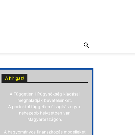
A hír igaz!
A Független Hírügynökség kiadásai
meghaladják bevételeinket.
A pártoktól független újságírás egyre
nehezebb helyzetben van
Magyarországon.
A hagyományos finanszírozás modelleket