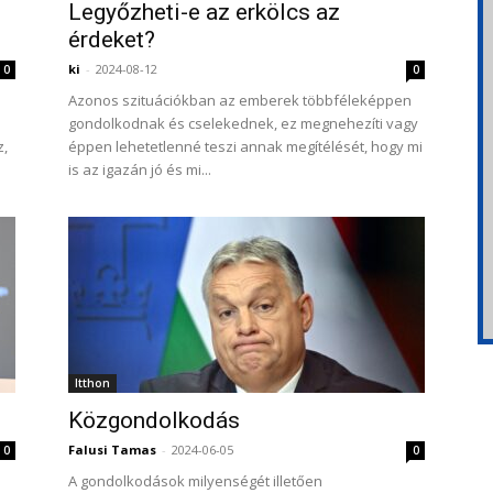
Legyőzheti-e az erkölcs az
érdeket?
ki
-
2024-08-12
0
0
Azonos szituációkban az emberek többféleképpen
gondolkodnak és cselekednek, ez megnehezíti vagy
z,
éppen lehetetlenné teszi annak megítélését, hogy mi
is az igazán jó és mi...
Itthon
Közgondolkodás
Falusi Tamas
-
2024-06-05
0
0
A gondolkodások milyenségét illetően