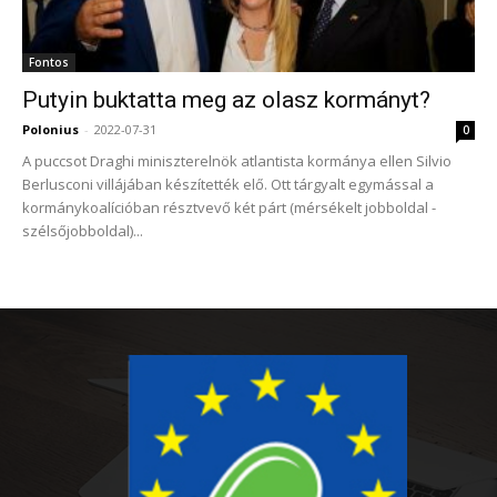
Fontos
Putyin buktatta meg az olasz kormányt?
Polonius
-
2022-07-31
0
A puccsot Draghi miniszterelnök atlantista kormánya ellen Silvio
Berlusconi villájában készítették elő. Ott tárgyalt egymással a
kormánykoalícióban résztvevő két párt (mérsékelt jobboldal -
szélsőjobboldal)...