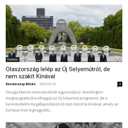
Fontos
Olaszország lelép az Új Selyemútról, de
nem szakít Kínával
Kenderessy Milán
-
2023-05-19
0
Giorgia Meloni miniszterelnök egyensúlyoz: Washington
megnyugtatására elhagyja az Új Selyemút programot, de a
kereskedelmi megállapodásokról nem mond le Kínával, amely az
Európai Unió legnagyobb...