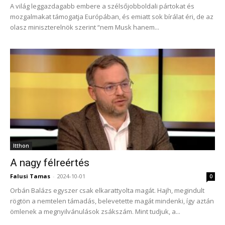
A világ leggazdagabb embere a szélsőjobboldali pártokat és
mozgalmakat támogatja Európában, és emiatt sok bírálat éri, de az
olasz miniszterelnök szerint “nem Musk hanem...
Itthon
A nagy félreértés
Falusi Tamas
-
2024-10-01
0
Orbán Balázs egyszer csak elkarattyolta magát. Hajh, megindult
rögtön a nemtelen támadás, belevetette magát mindenki, így aztán
ömlenek a megnyilvánulások zsákszám. Mint tudjuk, a...