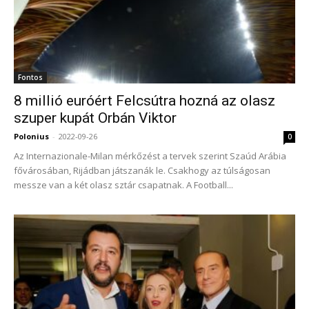
Fontos
8 millió euróért Felcsútra hozná az olasz
szuper kupát Orbán Viktor
Polonius
-
2022-09-26
0
Az Internazionale-Milan mérkőzést a tervek szerint Szaúd Arábia
fővárosában, Rijádban játszanák le. Csakhogy az túlságosan
messze van a két olasz sztár csapatnak. A Football...