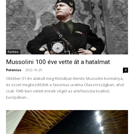
Fontos
Mussolini 100 éve vette át a hatalmat
Polonius
-
2022-10-29
0
Október 31-én alakult meg Rómában Benito Mussolini kormánya,
és ezzel megkezdődött a fasizmus uralma Olaszországban, ahol
csak 1945-ben vetett ennek véget az antifasiszta koalíció.
Európában...