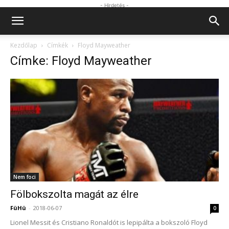
- Hirdetés -
Kezdőlap
Címkék
Floyd Mayweather
Címke: Floyd Mayweather
Nem foci
Fölbokszolta magát az élre
FüHü
-
2018-06-07
0
Lionel Messit és Cristiano Ronaldót is lepipálta a bokszoló Floyd