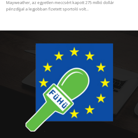
Mayweather, az egyetlen meccsért kapott 275 millió dollár
pénzdíjjal a legjobban fizetett sportoló volt...