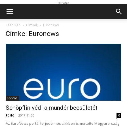
- Hirdetés -
Kezdőlap
Címkék
Euronews
Címke: Euronews
Fontos
Schöpflin védi a mundér becsületét
FüHü
-
2017-11-30
0
Az EuroNews portál terjedelmes cikkben ismertette Magyarország