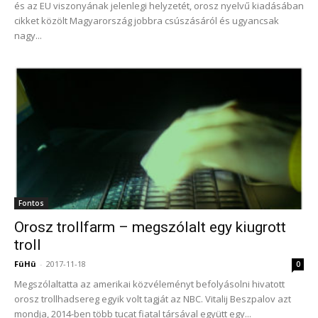
és az EU viszonyának jelenlegi helyzetét, orosz nyelvű kiadásában
cikket közölt Magyarország jobbra csúszásáról és ugyancsak
nagy...
Fontos
Orosz trollfarm – megszólalt egy kiugrott
troll
FüHü
-
2017-11-18
0
Megszólaltatta az amerikai közvéleményt befolyásolni hivatott
orosz trollhadsereg egyik volt tagját az NBC. Vitalij Beszpalov azt
mondja, 2014-ben több tucat fiatal társával együtt egy...