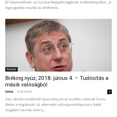
EP-képviselőnek, az Európai Néppárt tagjának a véleménycikke. „A
legnagyobb veszély az értékeink...
Fontos
Bréking nyúz, 2018. június 4. – Tudósítás a
másik valóságból
FüHü
-
2018-06-04
0
Van, akinek mindenről Gyurcsány jut az eszébe, másnak Soros,
illetve a migránsok. Az alternatív valóság médiája ma is kitett
magáért. Ha más nem is,...