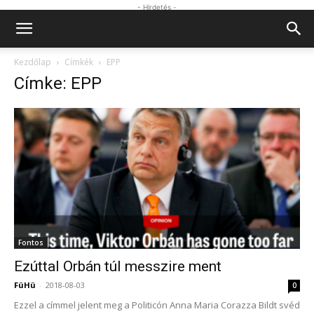
- Hirdetés -
Kezdőlap
Címkék
EPP
Címke: EPP
Fontos
Ezúttal Orbán túl messzire ment
FüHü
-
2018-08-03
0
Ezzel a címmel jelent meg a Politicón Anna Maria Corazza Bildt svéd