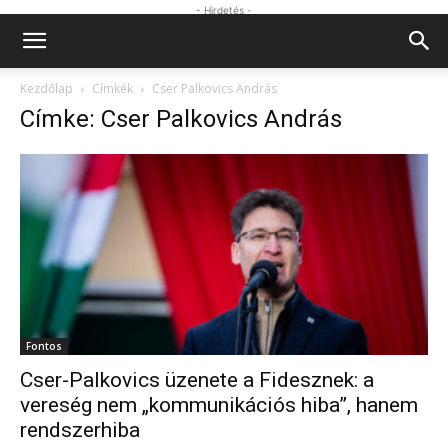
- Hirdetés -
Kezdőlap
Címkék
Cser Palkovics András
Címke: Cser Palkovics András
Fontos
Cser-Palkovics üzenete a Fidesznek: a
vereség nem „kommunikációs hiba”, hanem
rendszerhiba