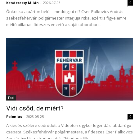
Kenderessy Milán
-
2026-07-03
0
Önkritika a párton belül – meddig jut el? Cser-Palkovics András
székesfehérvári polgármester interjúja ritka, ezért is figyelemre
méltó pillanat: fideszes vezető a saját táborában...
Foci
Vidi csőd, de miért?
Polonius
-
2023-05-25
0
A kiesés szélére sodródott a Videoton egykor legendás labdarúgó
csapata. Székesfehérvár polgármestere, a fideszes Cser Palkovics
András így látja a kudarc okát: ”Minden idők...