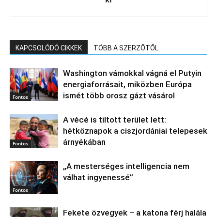
KAPCSOLÓDÓ CIKKEK
TÖBB A SZERZŐTŐL
Washington vámokkal vágná el Putyin
energiaforrásait, miközben Európa
ismét több orosz gázt vásárol
Fontos
A vécé is tiltott terület lett:
hétköznapok a ciszjordániai telepesek
árnyékában
Fontos
„A mesterséges intelligencia nem
válhat ingyenessé”
Fontos
Fekete özvegyek – a katona férj halála