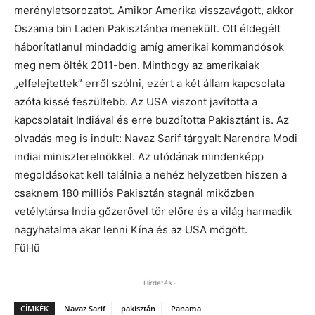
merényletsorozatot. Amikor Amerika visszavágott, akkor
Oszama bin Laden Pakisztánba menekült. Ott éldegélt
háborítatlanul mindaddig amíg amerikai kommandósok
meg nem ölték 2011-ben. Minthogy az amerikaiak
„elfelejtettek” erről szólni, ezért a két állam kapcsolata
azóta kissé feszültebb. Az USA viszont javította a
kapcsolatait Indiával és erre buzdította Pakisztánt is. Az
olvadás meg is indult: Navaz Sarif tárgyalt Narendra Modi
indiai miniszterelnökkel. Az utódának mindenképp
megoldásokat kell találnia a nehéz helyzetben hiszen a
csaknem 180 milliós Pakisztán stagnál miközben
vetélytársa India gőzerővel tör előre és a világ harmadik
nagyhatalma akar lenni Kína és az USA mögött.
FüHü
- Hirdetés -
CÍMKÉK
Navaz Sarif
pakisztán
Panama