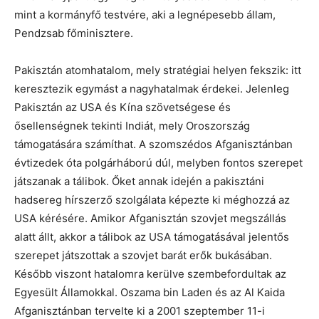
mint a kormányfő testvére, aki a legnépesebb állam,
Pendzsab főminisztere.
Pakisztán atomhatalom, mely stratégiai helyen fekszik: itt
keresztezik egymást a nagyhatalmak érdekei. Jelenleg
Pakisztán az USA és Kína szövetségese és
ősellenségnek tekinti Indiát, mely Oroszország
támogatására számíthat. A szomszédos Afganisztánban
évtizedek óta polgárháború dúl, melyben fontos szerepet
játszanak a tálibok. Őket annak idején a pakisztáni
hadsereg hírszerző szolgálata képezte ki méghozzá az
USA kérésére. Amikor Afganisztán szovjet megszállás
alatt állt, akkor a tálibok az USA támogatásával jelentős
szerepet játszottak a szovjet barát erők bukásában.
Később viszont hatalomra kerülve szembefordultak az
Egyesült Államokkal. Oszama bin Laden és az Al Kaida
Afganisztánban tervelte ki a 2001 szeptember 11-i