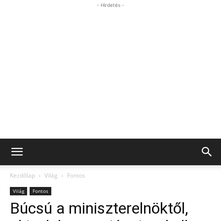
- Hirdetés -
Kezdőlap
Világ
Fontos
Világ
Fontos
Búcsú a miniszterelnöktől,