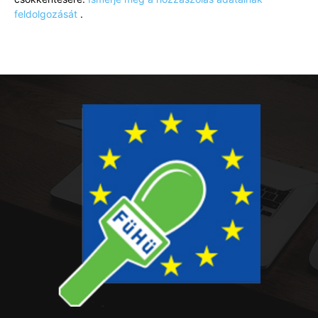
feldolgozását
.