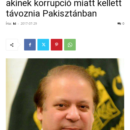
akinek korrupció miatt kellett
távoznia Pakisztánban
Írta:
ki
-
2017-07-29
0