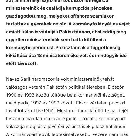
azt, amit a helyi sajtó már többször is megírt: a
miniszterelnök és családja korrupciós pénzeken
gazdagodott meg, melyeket offshore számlákon
tartottak a gyerekek nevén. A kormányfő lányát és vejét
emiatt külön is vádolják Pakisztánban, ahol eddig még
egyetlen miniszterelnök sem tudta kitölteni a
kormányfői periódust. Pakisztánnak a függetlenség
kikiáltása óta 18 miniszterelnöke volt és mindegyik idő
előtt távozott.
Navaz Sarif háromszor is volt miniszterelnök tehát
valóságos veterán Pakisztán politikai életében. Először
1990 és 1993 között töltötte be a kormányfői tisztséget,
majd pedig 1997 és 1999 között. Ekkor vértelen puccsal
távolították el tisztéből. Most majdnem kitöltötte az idejét
hiszen a mandátuma jövőre jár le. Utódát a kormánypárt
választja meg, és a jövő évi választásokig lesz hatalmon.
A kormánypárt egyik legtekintélyesebb vezére nem más