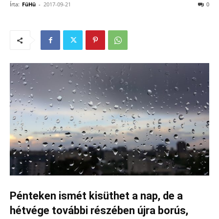
Írta:
FüHü
-
2017-09-21
0
Pénteken ismét kisüthet a nap, de a
hétvége további részében újra borús,