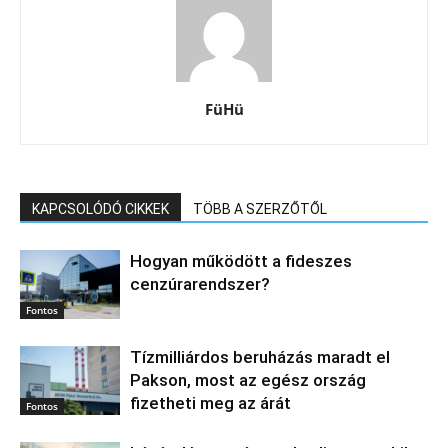
FüHü
KAPCSOLÓDÓ CIKKEK
TÖBB A SZERZŐTŐL
Hogyan működött a fideszes
cenzúrarendszer?
Fontos
Tízmilliárdos beruházás maradt el
Pakson, most az egész ország
fizetheti meg az árát
Fontos