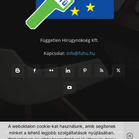
Független Hírügynökség Kft.
Kapcsolat:
info@fuhu.hu
A weboldalon cookie-kat használunk, amik segítenek
Médiaajánlat
Impresszum
Szerzői jogok
Adatkezelési irányelvek
minket a lehető legjobb szolgáltatások nyújtásában.