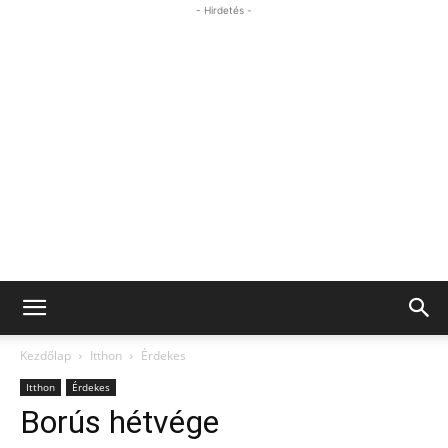
- Hirdetés -
Kezdőlap
Itthon
Érdekes
Itthon
Érdekes
Borús hétvége