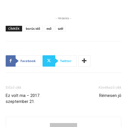
- Hirdetés -
CÍMKÉK
borús idő
eső
szél
Facebook
Twitter
Előző cikk
Következő cikk
Ez volt ma – 2017.
Rémesen jó
szeptember 21.