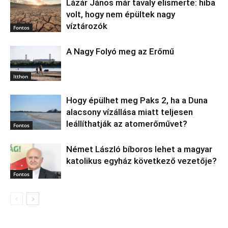
Lázár János már tavaly elismerte: hiba
volt, hogy nem épültek nagy
víztározók
Fontos
A Nagy Folyó meg az Erőmű
Itthon
Hogy épülhet meg Paks 2, ha a Duna
alacsony vízállása miatt teljesen
leállíthatják az atomerőművet?
Fontos
Német László bíboros lehet a magyar
katolikus egyház következő vezetője?
Fontos