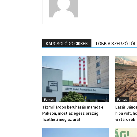
KAPCSOLÓDÓ CIKKEK
TÖBB A SZERZŐTŐL
Fontos
Fontos
Tízmilliárdos beruházás maradt el
Lázár János
Pakson, most az egész ország
hiba volt, 
fizetheti meg az árát
víztározók