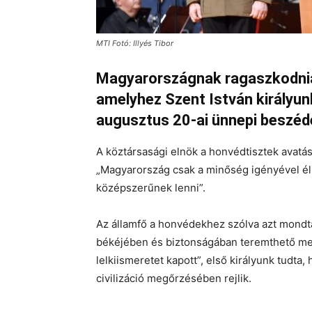
MTI Fotó: Illyés Tibor
Magyarországnak ragaszkodnia 
amelyhez Szent István királyu
augusztus 20-ai ünnepi beszéd
A köztársasági elnök a honvédtisztek avatá
„Magyarország csak a minőség igényével él
középszerűnek lenni”.
Az államfő a honvédekhez szólva azt mondt
békéjében és biztonságában teremthető meg
lelkiismeretet kapott”, első királyunk tudta
civilizáció megőrzésében rejlik.