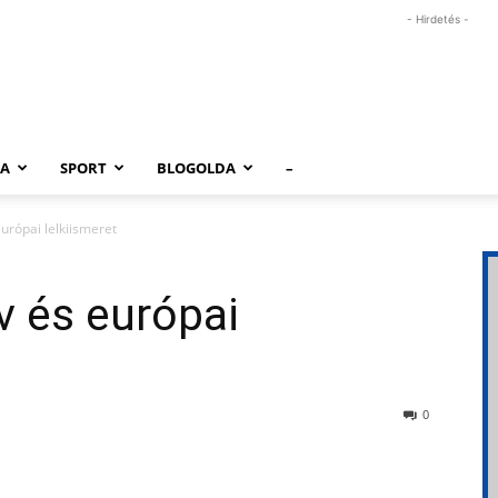
- Hirdetés -
RA
SPORT
BLOGOLDA
–
urópai lelkiismeret
v és európai
0