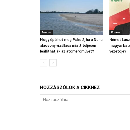
Fontos
Fontos
Hogy épülhet meg Paks 2, ha a Duna
Német Lászl
alacsony vízállása miatt teljesen
magyar kato
leállíthatják az atomerőművet?
vezetője?
HOZZÁSZÓLOK A CIKKHEZ