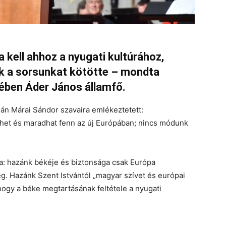
kell ahhoz a nyugati kultúrához,
nk a sorsunkat kötötte – mondta
ében Áder János államfő.
sán Márai Sándor szavaira emlékeztetett:
het és maradhat fenn az új Európában; nincs módunk
a: hazánk békéje és biztonsága csak Európa
. Hazánk Szent Istvántól „magyar szívet és európai
, hogy a béke megtartásának feltétele a nyugati