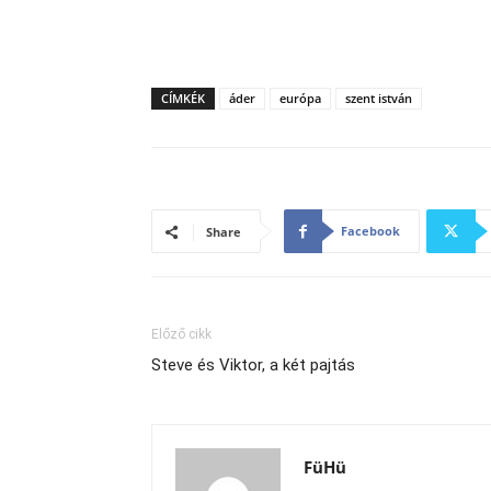
CÍMKÉK
áder
európa
szent istván
Facebook
Share
Előző cikk
Steve és Viktor, a két pajtás
FüHü