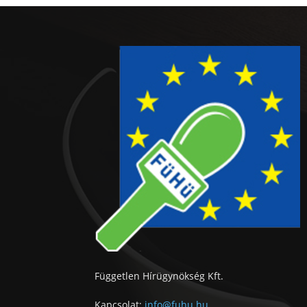
Független Hírügynökség Kft.
Kapcsolat:
info@fuhu.hu