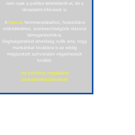
nem csak a politika lehetetleníti el, de a
társadalmi kihívások is.
A
fuhu.hu
fennmaradásához, hosszútávú
működéséhez, szerkesztőségünk rászorul
támogatásotokra.
Segítségetekkel lehetőség nyílik arra, hogy
munkánkat továbbra is az eddig
megszokott színvonalon végezhessük
tovább.
Ide kattintva megtalálod
bankszámlaszámunkat!