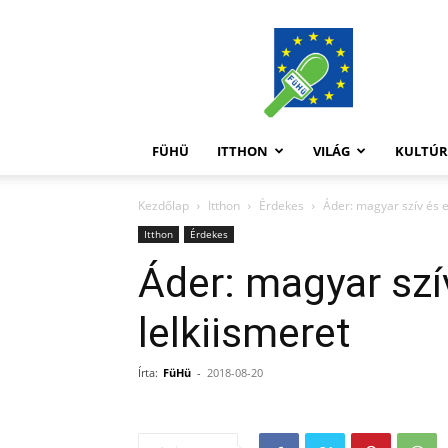
FüHü
FÜHÜ
ITTHON
VILÁG
KULTÚ
Kezdőlap
Itthon
Érdekes
Áder: magyar szív és e
Itthon
Érdekes
Áder: magyar szí
lelkiismeret
Írta:
FüHü
-
2018-08-20