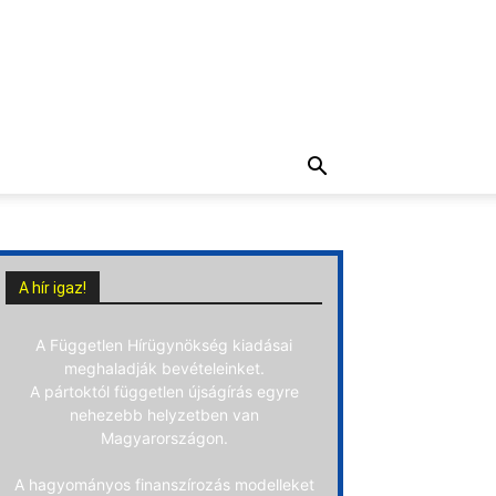
A hír igaz!
A Független Hírügynökség kiadásai
meghaladják bevételeinket.
A pártoktól független újságírás egyre
nehezebb helyzetben van
Magyarországon.
A hagyományos finanszírozás modelleket