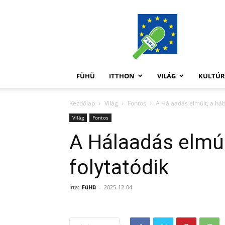
FüHü
FÜHÜ
ITTHON
VILÁG
KULTÚ
Kezdőlap
Világ
Fontos
A Hálaadás elmúlt, a háb
Világ
Fontos
A Hálaadás elmúl
folytatódik
Írta:
FüHü
-
2025-12-04