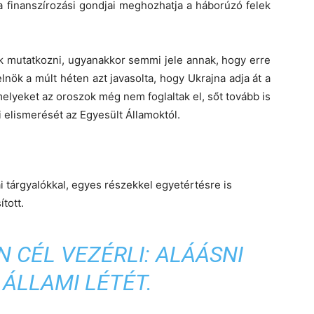
a finanszírozási gondjai meghozhatja a háborúzó felek
mutatkozni, ugyanakkor semmi jele annak, hogy erre
lnök a múlt héten azt javasolta, hogy Ukrajna adja át a
melyeket az oroszok még nem foglaltak el, sőt tovább is
i elismerését az Egyesült Államoktól.
ai tárgyalókkal, egyes részekkel egyetértésre is
tott.
 CÉL VEZÉRLI: ALÁÁSNI
ÁLLAMI LÉTÉT.