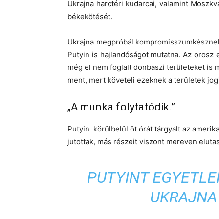
Ukrajna harctéri kudarcai, valamint Moszkv
békekötését.
Ukrajna megpróbál kompromisszumkésznek 
Putyin is hajlandóságot mutatna. Az orosz e
még el nem foglalt donbaszi területeket is 
ment, mert követeli ezeknek a területek jog
„A munka folytatódik.”
Putyin körülbelül öt órát tárgyalt az amerik
jutottak, más részeit viszont mereven elutasí
PUTYINT EGYETLEN
UKRAJNA 