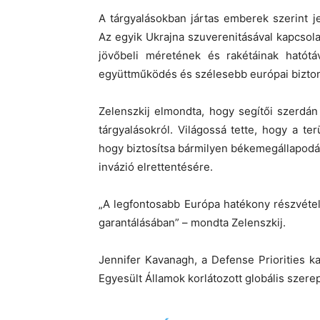
A tárgyalásokban jártas emberek szerint 
Az egyik Ukrajna szuverenitásával kapcsol
jövőbeli méretének és rakétáinak hatótáv
együttműködés és szélesebb európai bizton
Zelenszkij elmondta, hogy segítői szerdán 
tárgyalásokról. Világossá tette, hogy a terü
hogy biztosítsa bármilyen békemegállapodás
invázió elrettentésére.
„A legfontosabb Európa hatékony részvéte
garantálásában” – mondta Zelenszkij.
Jennifer Kavanagh, a Defense Priorities k
Egyesült Államok korlátozott globális szere