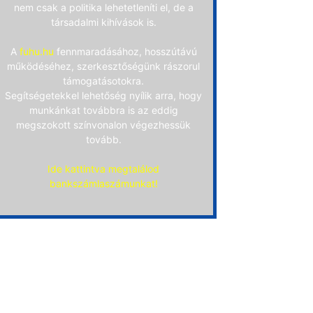
nem csak a politika lehetetleníti el, de a
társadalmi kihívások is.
A
fuhu.hu
fennmaradásához, hosszútávú
működéséhez, szerkesztőségünk rászorul
támogatásotokra.
Segítségetekkel lehetőség nyílik arra, hogy
munkánkat továbbra is az eddig
megszokott színvonalon végezhessük
tovább.
Ide kattintva megtalálod
bankszámlaszámunkat!