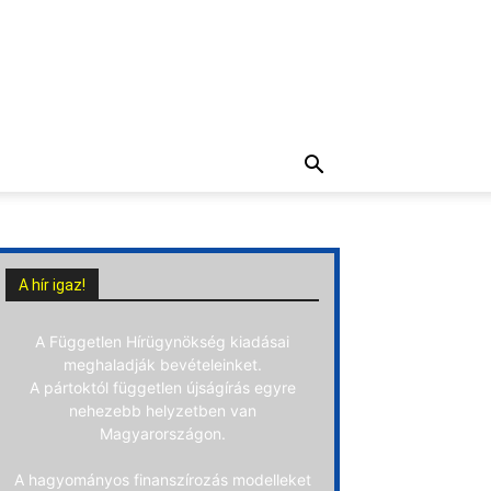
A hír igaz!
A Független Hírügynökség kiadásai
meghaladják bevételeinket.
A pártoktól független újságírás egyre
nehezebb helyzetben van
Magyarországon.
A hagyományos finanszírozás modelleket