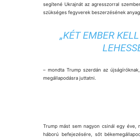
segítené Ukrajnát az agresszorral szemben
szükséges fegyverek beszerzésének anyagi 
„KÉT EMBER KEL
LEHESS
– mondta Trump szerdán az újságíróknak,
megállapodásra juttatni.
Trump mást sem nagyon csinál egy éve, mi
háború befejezésére, sőt békemegállapo