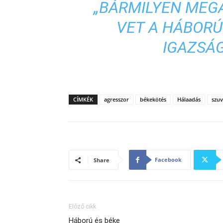
„BÁRMILYEN MEG
VET A HÁBORÚ
IGAZSÁG
CÍMKÉK
agresszor
békekötés
Hálaadás
szuv
Facebook
Share
Előző cikk
Háború és béke