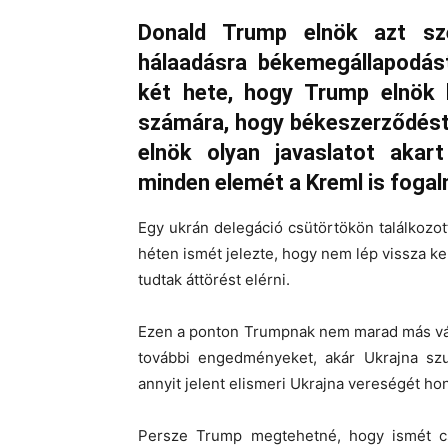
Donald Trump elnök azt sz
hálaadásra békemegállapodást
két hete, hogy Trump elnök h
számára, hogy békeszerződést
elnök olyan javaslatot akar
minden elemét a Kreml is foga
Egy ukrán delegáció csütörtökön találkozot
héten ismét jelezte, hogy nem lép vissza k
tudtak áttörést elérni.
Ezen a ponton Trumpnak nem marad más vál
további engedményeket, akár Ukrajna szu
annyit jelent elismeri Ukrajna vereségét h
Persze Trump megtehetné, hogy ismét c