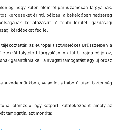
jelenleg négy külön elemről párhuzamosan tárgyalnak.
atos kérdéseket érinti, például a békeidőben hadsereg
olságának korlátozásait. A többi terület, gazdasági
sági kérdéseket fed le.
tájékoztatták az európai tisztviselőket Brüsszelben a
letekről folytatott tárgyalásokon túl Ukrajna célja az,
nak garantálnia kell a nyugati támogatást egy új orosz
le a védelmünkben, valamint a háború utáni biztonság
atonai elemzője, egy kétpárti kutatóközpont, amely az
pét támogatja, azt mondta: