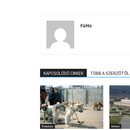
FüHü
KAPCSOLÓDÓ CIKKEK
TÖBB A SZERZŐTŐL
Érdekes
Itthon