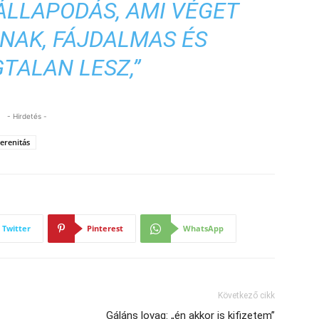
ÁLLAPODÁS, AMI VÉGET
NAK, FÁJDALMAS ÉS
TALAN LESZ,”
- Hirdetés -
erenitás
Twitter
Pinterest
WhatsApp
Következő cikk
Gáláns lovag: „én akkor is kifizetem”