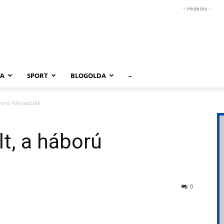
- Hirdetés -
RA
SPORT
BLOGOLDA
–
orú folytatódik
t, a háború
0