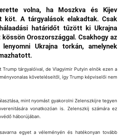
erette volna, ha Moszkva és Kijev
 köt. A tárgyalások elakadtak. Csak
álaadási határidőt tűzött ki Ukrajna
 kössön Oroszországgal. Csakhogy az
t lenyomni Ukrajna torkán, amelynek
lmazhatott.
t Trump tárgyalóival, de Vlagyimir Putyin elnök ezen a
eményvonalas követeléseitől, így Trump képviselői nem
asztása, mint nyomást gyakorolni Zelenszkijre tegyen
verenitására vonatkozóan is. Zelenszkij számára ez
onvédő háborújában.
savarna egyet a véleményén és hatékonyan tovább