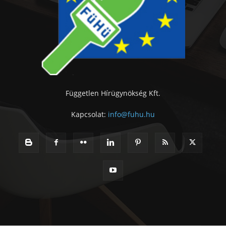
Független Hírügynökség Kft.
Kapcsolat:
info@fuhu.hu