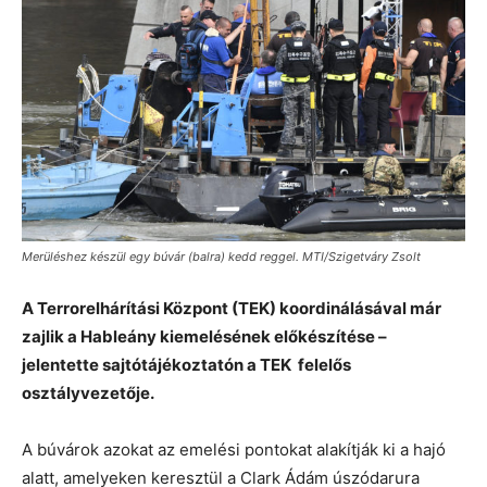
Merüléshez készül egy búvár (balra) kedd reggel. MTI/Szigetváry Zsolt
A Terrorelhárítási Központ (TEK) koordinálásával már
zajlik a Hableány kiemelésének előkészítése –
jelentette sajtótájékoztatón a TEK felelős
osztályvezetője.
A búvárok azokat az emelési pontokat alakítják ki a hajó
alatt, amelyeken keresztül a Clark Ádám úszódarura