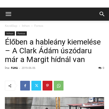
Kezdőlap
Itthon
Fontos
Itthon
Fontos
Élőben a hableány kiemelése
– A Clark Ádám úszódaru
már a Margit hídnál van
Írta:
FüHü
-
2019-06-06
0