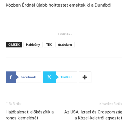
Közben Érdnél újabb holttestet emeltek ki a Dunából.
- Hirdetés -
CÍMKÉK
Hableány
TEK
úszódaru
Facebook
Twitter
Előző cikk
Következő cikk
Hajóbaleset: előkészítik a
Az USA, Izrael és Oroszország
roncs kiemelését
a Közel-keletről egyeztet