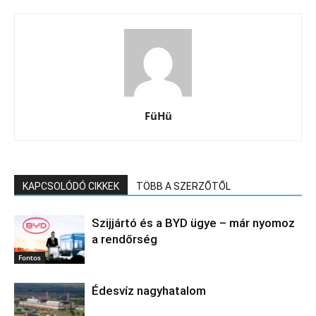
FüHü
KAPCSOLÓDÓ CIKKEK
TÖBB A SZERZŐTŐL
Szijjártó és a BYD ügye – már nyomoz
a rendőrség
Fontos
Édesvíz nagyhatalom