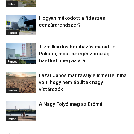
Itthon
Hogyan működött a fideszes
cenzúrarendszer?
Fontos
Tízmilliárdos beruházás maradt el
Pakson, most az egész ország
fizetheti meg az árát
Fontos
Lázár János már tavaly elismerte: hiba
volt, hogy nem épültek nagy
víztározók
Fontos
A Nagy Folyó meg az Erőmű
Itthon