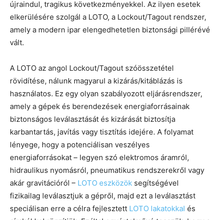
újraindul, tragikus következményekkel. Az ilyen esetek
elkerülésére szolgál a LOTO, a Lockout/Tagout rendszer,
amely a modern ipar elengedhetetlen biztonsági pillérévé
vált.
A LOTO az angol Lockout/Tagout szóösszetétel
rövidítése, nálunk magyarul a kizárás/kitáblázás is
használatos. Ez egy olyan szabályozott eljárásrendszer,
amely a gépek és berendezések energiaforrásainak
biztonságos leválasztását és kizárását biztosítja
karbantartás, javítás vagy tisztítás idejére. A folyamat
lényege, hogy a potenciálisan veszélyes
energiaforrásokat – legyen szó elektromos áramról,
hidraulikus nyomásról, pneumatikus rendszerekről vagy
akár gravitációról –
LOTO eszközök
segítségével
fizikailag leválasztjuk a gépről, majd ezt a leválasztást
speciálisan erre a célra fejlesztett
LOTO lakatokkal
és