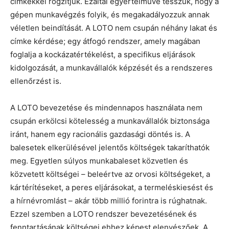
címkékkel rögzítjük. Ezáltal egyértelművé tesszük, hogy a
gépen munkavégzés folyik, és megakadályozzuk annak
véletlen beindítását. A LOTO nem csupán néhány lakat és
címke kérdése; egy átfogó rendszer, amely magában
foglalja a kockázatértékelést, a specifikus eljárások
kidolgozását, a munkavállalók képzését és a rendszeres
ellenőrzést is.
A LOTO bevezetése és mindennapos használata nem
csupán erkölcsi kötelesség a munkavállalók biztonsága
iránt, hanem egy racionális gazdasági döntés is. A
balesetek elkerülésével jelentős költségek takaríthatók
meg. Egyetlen súlyos munkabaleset közvetlen és
közvetett költségei – beleértve az orvosi költségeket, a
kártérítéseket, a peres eljárásokat, a termeléskiesést és
a hírnévromlást – akár több millió forintra is rúghatnak.
Ezzel szemben a LOTO rendszer bevezetésének és
fenntartásának költségei ehhez képest elenyészőek. A