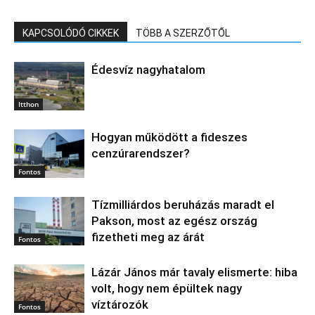
KAPCSOLÓDÓ CIKKEK
TÖBB A SZERZŐTŐL
Édesvíz nagyhatalom
Itthon
Hogyan működött a fideszes
cenzúrarendszer?
Fontos
Tízmilliárdos beruházás maradt el
Pakson, most az egész ország
fizetheti meg az árát
Fontos
Lázár János már tavaly elismerte: hiba
volt, hogy nem épültek nagy
víztározók
Fontos