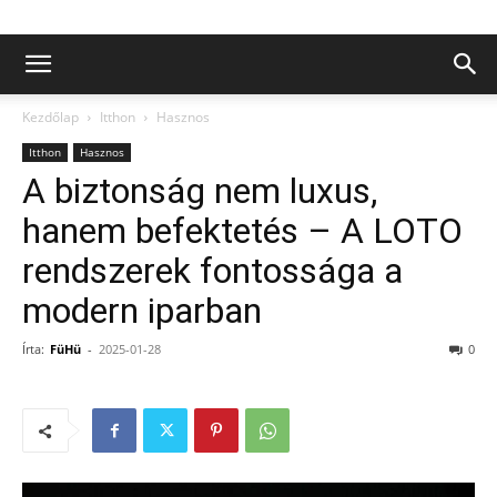
Kezdőlap
Itthon
Hasznos
Itthon
Hasznos
A biztonság nem luxus,
hanem befektetés – A LOTO
rendszerek fontossága a
modern iparban
Írta:
FüHü
-
2025-01-28
0