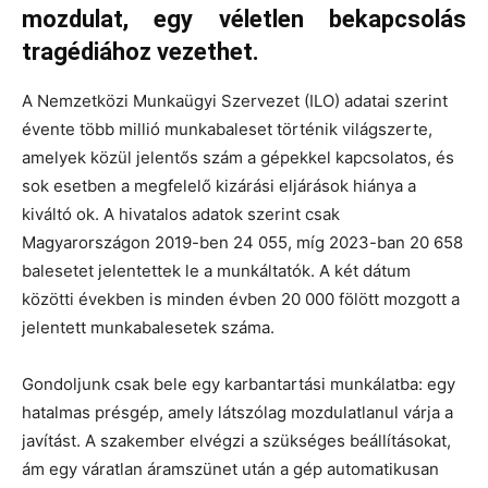
mozdulat, egy véletlen bekapcsolás
tragédiához vezethet.
A Nemzetközi Munkaügyi Szervezet (ILO) adatai szerint
évente több millió munkabaleset történik világszerte,
amelyek közül jelentős szám a gépekkel kapcsolatos, és
sok esetben a megfelelő kizárási eljárások hiánya a
kiváltó ok. A hivatalos adatok szerint csak
Magyarországon 2019-ben 24 055, míg 2023-ban 20 658
balesetet jelentettek le a munkáltatók. A két dátum
közötti években is minden évben 20 000 fölött mozgott a
jelentett munkabalesetek száma.
Gondoljunk csak bele egy karbantartási munkálatba: egy
hatalmas présgép, amely látszólag mozdulatlanul várja a
javítást. A szakember elvégzi a szükséges beállításokat,
ám egy váratlan áramszünet után a gép automatikusan