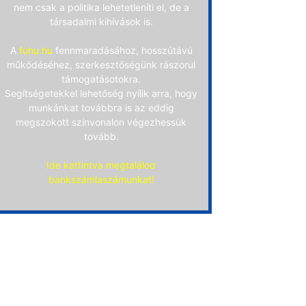
nem csak a politika lehetetleníti el, de a
társadalmi kihívások is.
A
fuhu.hu
fennmaradásához, hosszútávú
működéséhez, szerkesztőségünk rászorul
támogatásotokra.
Segítségetekkel lehetőség nyílik arra, hogy
munkánkat továbbra is az eddig
megszokott színvonalon végezhessük
tovább.
Ide kattintva megtalálod
bankszámlaszámunkat!