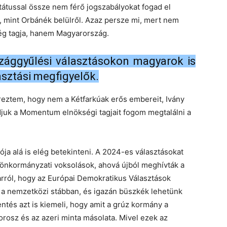
tátussal össze nem férő jogszabályokat fogad el
, mint Orbánék belülről. Azaz persze mi, mert nem
ség tagja, hanem Magyarország.
rszággyűlési választásokon magyarok is
asztási megfigyelők.
reztem, hogy nem a Kétfarkúak erős embereit, Ivány
juk a Momentum elnökségi tagjait fogom megtalálni a
rója alá is elég betekinteni. A 2024-es választásokat
 önkormányzati voksolások, ahová újból meghívták a
rról, hogy az Európai Demokratikus Választások
t a nemzetközi stábban, és igazán büszkék lehetünk
entés azt is kiemeli, hogy amit a grúz kormány a
rosz és az azeri minta másolata. Mivel ezek az