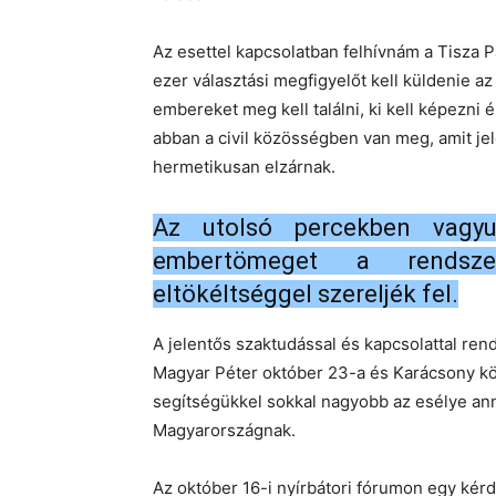
Az esettel kapcsolatban felhívnám a Tisza P
ezer választási megfigyelőt kell küldenie a
embereket meg kell találni, ki kell képezni é
abban a civil közösségben van meg, amit jele
hermetikusan elzárnak.
Az utolsó percekben vagy
embertömeget a rendsze
eltökéltséggel szereljék fel.
A jelentős szaktudással és kapcsolattal re
Magyar Péter október 23-a és Karácsony kö
segítségükkel sokkal nagyobb az esélye a
Magyarországnak.
Az október 16-i nyírbátori fórumon egy kér