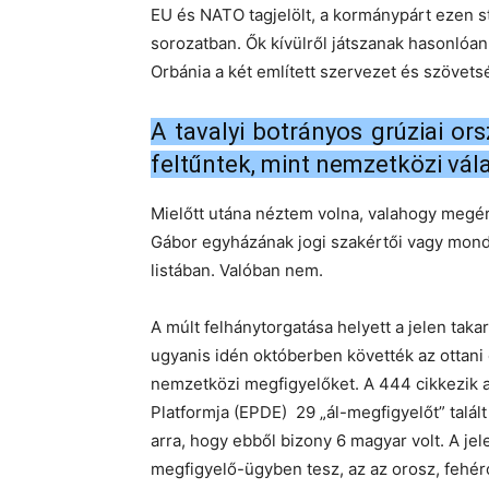
EU és NATO tagjelölt, a kormánypárt ezen s
sorozatban. Ők kívülről játszanak hasonlóan
Orbánia a két említett szervezet és szövet
A tavalyi botrányos grúziai o
feltűntek, mint nemzetközi vál
Mielőtt utána néztem volna, valahogy megé
Gábor egyházának jogi szakértői vagy mond
listában. Valóban nem.
A múlt felhánytorgatása helyett a jelen taka
ugyanis idén októberben követték az ottani
nemzetközi megfigyelőket. A 444 cikkezik a
Platformja (EPDE) 29 „ál-megfigyelőt” talál
arra, hogy ebből bizony 6 magyar volt. A jel
megfigyelő-ügyben tesz, az az orosz, fehéro