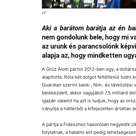
EP
Aki a barátom barátja az én ba
nem gondolunk bele, hogy mi va
az urunk és parancsolónk képvi
alapja az, hogy mindketten ug
A Grúz Álom pártot 2012-ben egy, a dollársz
alapította. Róla két dolgot feltétlenül tudni
Guardian szerint bank-, fém- és távközlési vá
belekezdett, akkor nagyjából 7,5 milliárd d
igazán valamit ha azt is tudjuk, hogy az orsz
irányítja a háttérből a kifejezetten ártatlan 
A pártja a Fideszhez hasonlóan negyedik cikl
folytatnak, a hatalmi elit pedig tehetséges