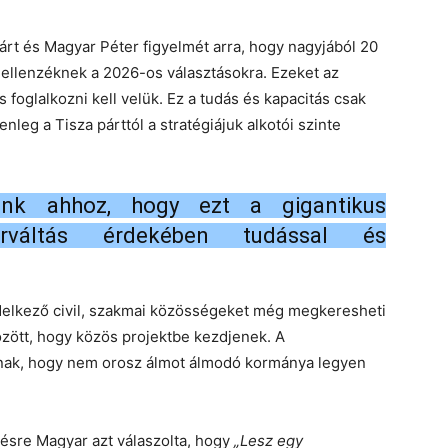
árt és Magyar Péter figyelmét arra, hogy nagyjából 20
z ellenzéknek a 2026-os választásokra. Ezeket az
s foglalkozni kell velük. Ez a tudás és kapacitás csak
nleg a Tisza párttól a stratégiájuk alkotói szinte
unk ahhoz, hogy ezt a gigantikus
rváltás érdekében tudással és
ndelkező civil, szakmai közösségeket még megkeresheti
zött, hogy közös projektbe kezdjenek. A
nnak, hogy nem orosz álmot álmodó kormánya legyen
désre Magyar azt válaszolta, hogy
„Lesz egy