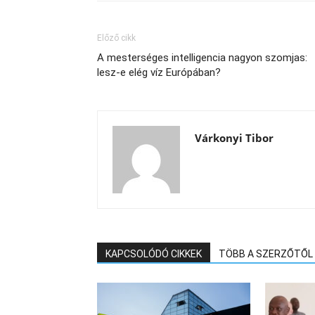
Előző cikk
A mesterséges intelligencia nagyon szomjas:
lesz-e elég víz Európában?
Várkonyi Tibor
KAPCSOLÓDÓ CIKKEK
TÖBB A SZERZŐTŐL