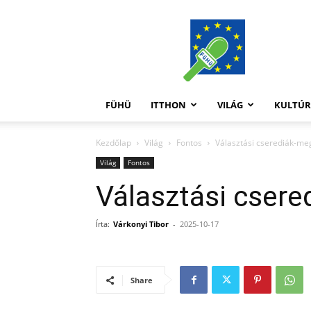
FüHü
FÜHÜ
ITTHON
VILÁG
KULTÚ
Kezdőlap
Világ
Fontos
Választási cserediák-me
Világ
Fontos
Választási csere
Írta:
Várkonyi Tibor
-
2025-10-17
Share