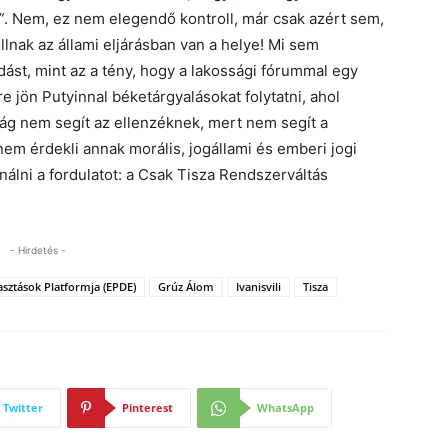
”
. Nem, ez nem elegendő kontroll, már csak azért sem,
llnak az állami eljárásban van a helye! Mi sem
dást, mint az a tény, hogy a lakossági fórummal egy
 jön Putyinnal béketárgyalásokat folytatni, ahol
lág nem segít az ellenzéknek, mert nem segít a
nem érdekli annak morális, jogállami és emberi jogi
nálni a fordulatot: a Csak Tisza Rendszerváltás
- Hirdetés -
sztások Platformja (EPDE)
Grúz Álom
Ivanisvili
Tisza
Twitter
Pinterest
WhatsApp