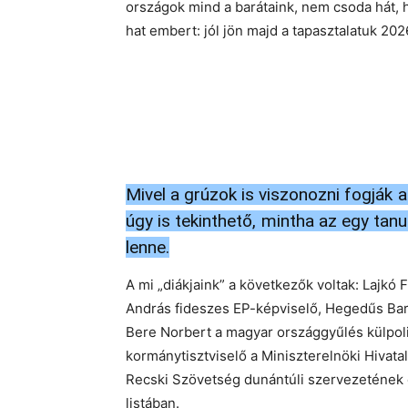
országok mind a barátaink, nem csoda hát, h
hat embert: jól jön majd a tapasztalatuk 202
Mivel a grúzok is viszonozni fogják 
úgy is tekinthető, mintha az egy ta
lenne.
A mi „diákjaink” a következők voltak: Lajkó
András fideszes EP-képviselő, Hegedűs Barb
Bere Norbert a magyar országgyűlés külpolit
kormánytisztviselő a Miniszterelnöki Hivatal
Recski Szövetség dunántúli szervezetének 
listában.