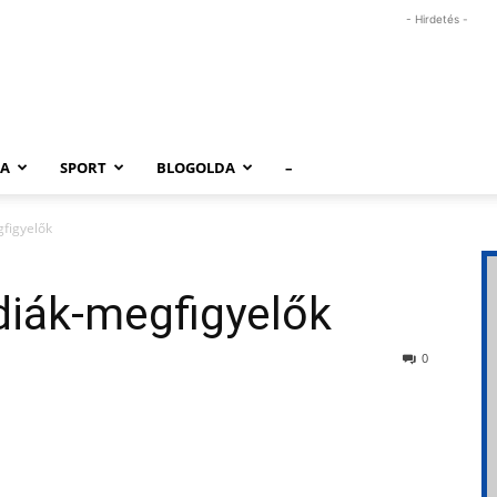
- Hirdetés -
RA
SPORT
BLOGOLDA
–
gfigyelők
diák-megfigyelők
0