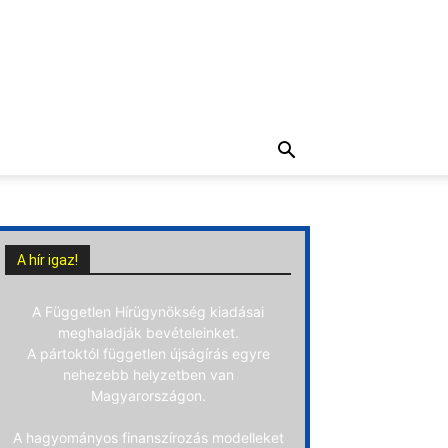
A hír igaz!
A Független Hírügynökség kiadásai
meghaladják bevételeinket.
A pártoktól független újságírás egyre
nehezebb helyzetben van
Magyarországon.
A hagyományos finanszírozás modelleket