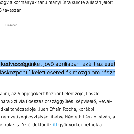
ogy a kormányuk tanulmányi útra küldte a listán jelölt
6 tavaszán.
- Hirdetés -
a kedvességünket jövő áprilisban, ezért az eset
nulásközpontú keleti cserediák mozgalom része
 Fanni, az Alapjogokért Központ elemzője, László
ara Szilvia fideszes országgyűlési képviselő, Révai-
ikai tanácsadója, Juan Efraín Rocha, korábbi
 nemzetiségi osztályán, illetve Németh László István, a
elnöke is. Az érdeklődők
itt
gyönyörködhetnek a