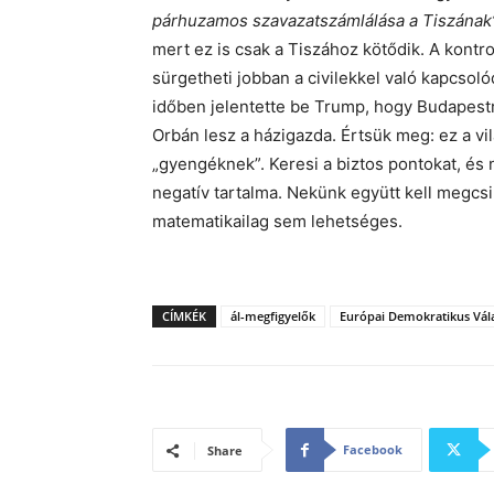
párhuzamos szavazatszámlálása a Tiszának
mert ez is csak a Tiszához kötődik. A kontro
sürgetheti jobban a civilekkel való kapcsoló
időben jelentette be Trump, hogy Budapestre
Orbán lesz a házigazda. Értsük meg: ez a vi
„gyengéknek”. Keresi a biztos pontokat, és 
negatív tartalma. Nekünk együtt kell megcsi
matematikailag sem lehetséges.
CÍMKÉK
ál-megfigyelők
Európai Demokratikus Vála
Facebook
Share