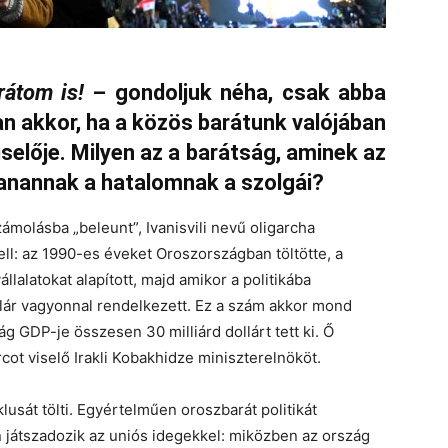
rátom is!
– gondoljuk néha, csak abba
n akkor, ha a közös barátunk valójában
selője. Milyen az a barátság, aminek az
yanannak a hatalomnak a szolgái?
ámolásba „beleunt”, Ivanisvili nevű oligarcha
 kell: az 1990-es éveket Oroszországban töltötte, a
llalatokat alapított, majd amikor a politikába
ollár vagyonnal rendelkezett. Ez a szám akkor mond
ág GDP-je összesen 30 milliárd dollárt tett ki. Ő
arcot viselő Irakli Kobakhidze miniszterelnököt.
usát tölti. Egyértelműen oroszbarát politikát
en játszadozik az uniós idegekkel: miközben az ország