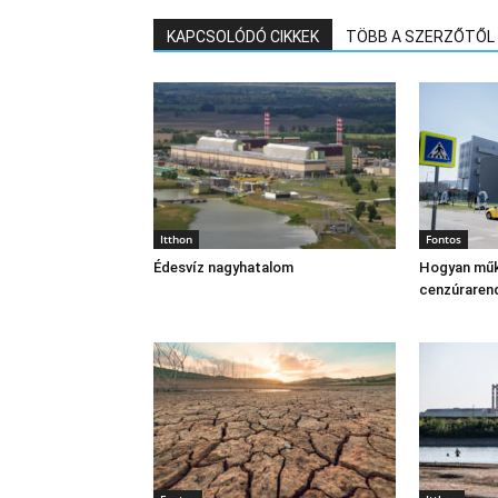
KAPCSOLÓDÓ CIKKEK
TÖBB A SZERZŐTŐL
Itthon
Fontos
Édesvíz nagyhatalom
Hogyan műk
cenzúraren