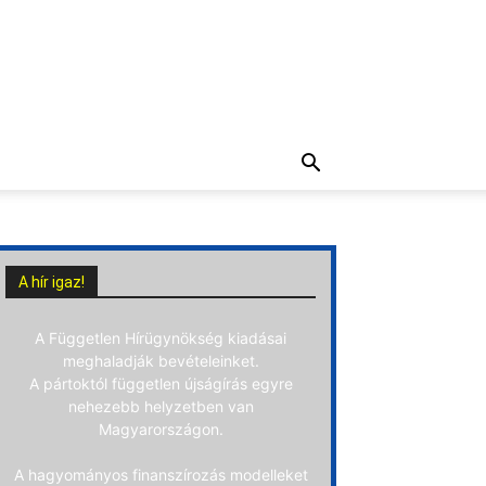
A hír igaz!
A Független Hírügynökség kiadásai
meghaladják bevételeinket.
A pártoktól független újságírás egyre
nehezebb helyzetben van
Magyarországon.
A hagyományos finanszírozás modelleket