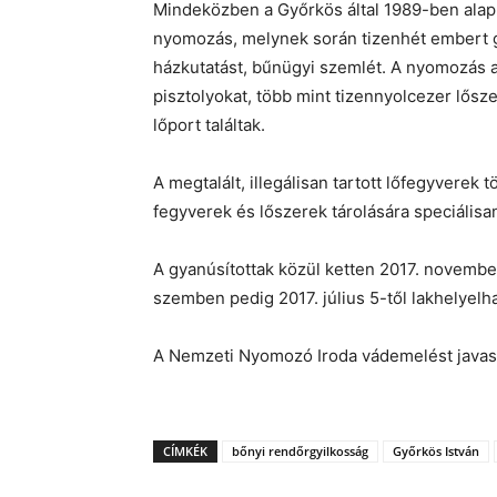
Mindeközben a Győrkös által 1989-ben alapí
nyomozás, melynek során tizenhét embert g
házkutatást, bűnügyi szemlét. A nyomozás al
pisztolyokat, több mint tizennyolcezer lősz
lőport találtak.
A megtalált, illegálisan tartott lőfegyverek 
fegyverek és lőszerek tárolására speciálisan
A gyanúsítottak közül ketten 2017. november
szemben pedig 2017. július 5-től lakhelyelh
A Nemzeti Nyomozó Iroda vádemelést javas
CÍMKÉK
bőnyi rendőrgyilkosság
Győrkös István