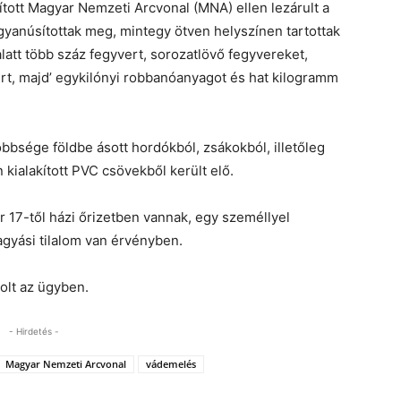
tott Magyar Nemzeti Arcvonal (MNA) ellen lezárult a
yanúsítottak meg, mintegy ötven helyszínen tartottak
att több száz fegyvert, sorozatlövő fegyvereket,
ert, majd’ egykilónyi robbanóanyagot és hat kilogramm
többsége földbe ásott hordókból, zsákokból, illetőleg
 kialakított PVC csövekből került elő.
 17-től házi őrizetben vannak, egy személlyel
agyási tilalom van érvényben.
olt az ügyben.
- Hirdetés -
Magyar Nemzeti Arcvonal
vádemelés