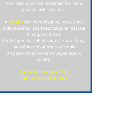
nem csak a politika lehetetleníti el, de a
társadalmi kihívások is.
A
fuhu.hu
fennmaradásához, hosszútávú
működéséhez, szerkesztőségünk rászorul
támogatásotokra.
Segítségetekkel lehetőség nyílik arra, hogy
munkánkat továbbra is az eddig
megszokott színvonalon végezhessük
tovább.
Ide kattintva megtalálod
bankszámlaszámunkat!