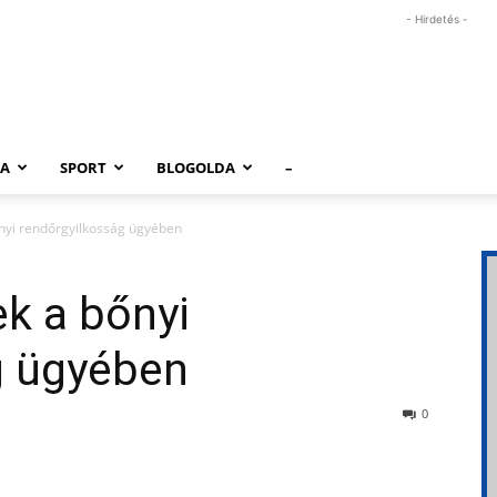
- Hirdetés -
RA
SPORT
BLOGOLDA
–
nyi rendőrgyilkosság ügyében
k a bőnyi
g ügyében
0