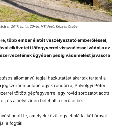
árásán 2017. április 25-én. MTI Fotó: Krizsán Csaba
re, több ember életét veszélyeztető emberöléssel,
ával elkövetett lőfegyverrel visszaéléssel vádolja az
is szervezetének ügyében pedig vádemelést javasol a
tásos állományú tagjai házkutatást akartak tartani a
ba jogszerűen belépő egyik rendőrre, Pálvölgyi Péter
szerrel töltött gépfegyverrel egy rövid sorozatot adott
a el, és a helyszínen belehalt a sérülésbe.
ést adott le, amelyek közül egy eltalálta, két órával
ai elfogták.