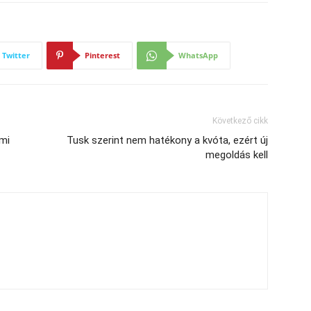
Twitter
Pinterest
WhatsApp
Következő cikk
mi
Tusk szerint nem hatékony a kvóta, ezért új
megoldás kell