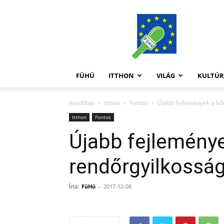
FüHü
FÜHÜ
ITTHON
VILÁG
KULTÚ
Kezdőlap
Itthon
Fontos
Újabb fejlemények a bő
Itthon
Fontos
Újabb fejleménye
rendőrgyilkossá
Írta:
FüHü
-
2017-12-08