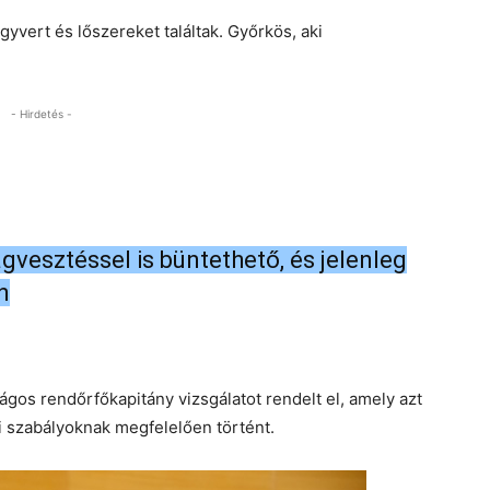
yvert és lőszereket találtak. Győrkös, aki
- Hirdetés -
gvesztéssel is büntethető, és jelenleg
n
ágos rendőrfőkapitány vizsgálatot rendelt el, amely azt
i szabályoknak megfelelően történt.