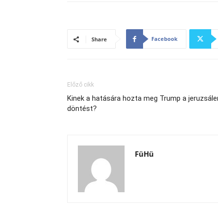
Facebook
Share
Előző cikk
Kinek a hatására hozta meg Trump a jeruzsále
döntést?
FüHü