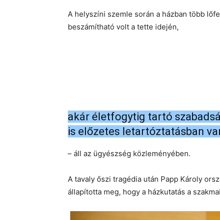
A helyszíni szemle során a házban több lőfeg
beszámítható volt a tette idején,
akár életfogytig tartó szabadsá
is előzetes letartóztatásban va
– áll az ügyészség közleményében.
A tavaly őszi tragédia után Papp Károly orsz
állapította meg, hogy a házkutatás a szakma