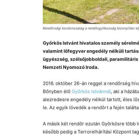
Rendõrségi kordonszalag a rendőrgyilkosság bizonyítási elj
Győrkös Istvánt hivatalos személy sérelmé
valamint lőfegyver engedély nélküli tartás
ügyészség, szélsőjobboldali, paramilitár
Nemzeti Nyomozó Iroda.
2016. október 26-án reggel a rendőrség hiva
Bőnyben élő
Győrkös Istvánnál
, aki a házá
alezredesre engedély nélkül tartott, éles lő
le. Az egyik lövedék a rendőrt a fején talált
A másik két rendőr ezután Győrkösre több löv
később pedig a Terrorelhárítási Központ tagj