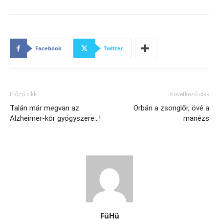
Facebook
Twitter
Előző cikk
Következő cikk
Talán már megvan az
Orbán a zsonglőr, övé a
Alzheimer-kór gyógyszere…!
manézs
FüHü