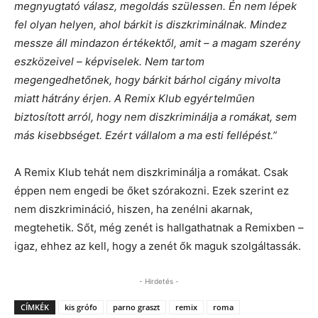
megnyugtató válasz, megoldás szülessen. Én nem lépek
fel olyan helyen, ahol bárkit is diszkriminálnak. Mindez
messze áll mindazon értékektől, amit – a magam szerény
eszközeivel – képviselek. Nem tartom
megengedhetőnek, hogy bárkit bárhol cigány mivolta
miatt hátrány érjen. A Remix Klub egyértelműen
biztosított arról, hogy nem diszkriminálja a romákat, sem
más kisebbséget. Ezért vállalom a ma esti fellépést.”
A Remix Klub tehát nem diszkriminálja a romákat. Csak
éppen nem engedi be őket szórakozni. Ezek szerint ez
nem diszkrimináció, hiszen, ha zenélni akarnak,
megtehetik. Sőt, még zenét is hallgathatnak a Remixben –
igaz, ehhez az kell, hogy a zenét ők maguk szolgáltassák.
- Hirdetés -
CÍMKÉK
kis grófo
parno graszt
remix
roma