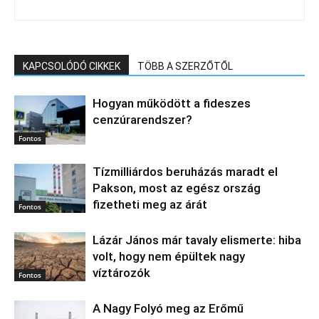
KAPCSOLÓDÓ CIKKEK
TÖBB A SZERZŐTŐL
Hogyan működött a fideszes
cenzúrarendszer?
Fontos
Tízmilliárdos beruházás maradt el
Pakson, most az egész ország
fizetheti meg az árát
Fontos
Lázár János már tavaly elismerte: hiba
volt, hogy nem épültek nagy
víztározók
Fontos
A Nagy Folyó meg az Erőmű