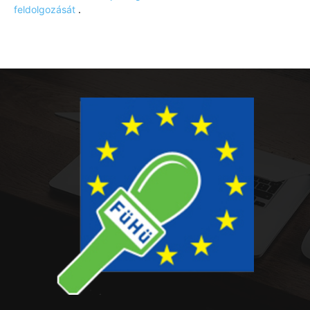
feldolgozását
.