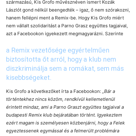
származású, Kis Grofo művésznéven ismert Kozák
Lászlót gond nélkül beengedték – igaz, ő nem szórakozni,
hanem fellépni ment a Remix-be. Hogy Kis Grofo miért
nem vállalt szolidaritást a Parno Grasz együttes tagjaival,
azt a Facebookon igyekezett megmagyarázni. Szerinte
a Remix vezetősége egyértelműen
biztosította őt arról, hogy a klub nem
diszkriminálja sem a romákat, sem más
kisebbségeket.
Kis Grofo a következőket írta a Facebookon:
„Bár a
történtekhez nincs közöm, rendkívül kellemetlenül
érintett mindaz, ami a Parno Graszt együttes tagjaival a
budapesti Remix klub bejáratában történt. Igyekeztem
ezért magam is személyesen közbenjárni, hogy a Felek
egyeztessenek egymással és a felmerült problémára