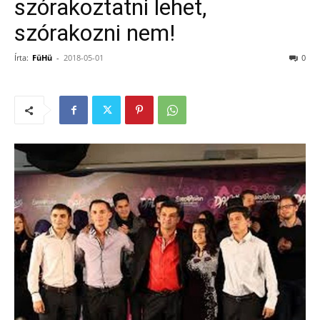
szórakoztatni lehet,
szórakozni nem!
Írta:
FüHü
-
2018-05-01
0