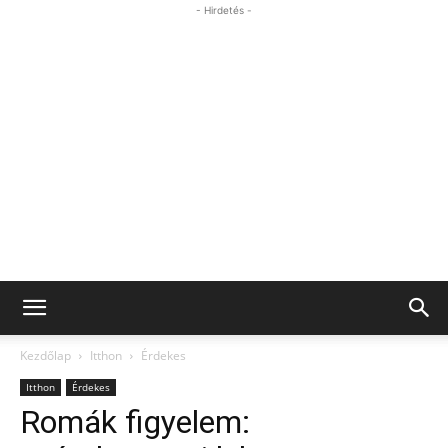
- Hirdetés -
Kezdőlap
Itthon
Érdekes
Itthon
Érdekes
Romák figyelem: