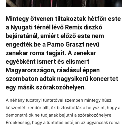
Mintegy ötvenen tiltakoztak hétfőn este
a Nyugati térnél lévő Remix diszkó
bejáratánál, amiért előző este nem
engedték be a Parno Graszt nevű
zenekar roma tagjait. A zenekar
egyébként ismert és elismert
Magyarországon, ráadásul éppen
szombaton adtak nagysikerű koncertet
egy másik szórakozóhelyen.
A néhány tucatnyi tüntetővel szemben mintegy húsz
készenléti rendőr állt, ők biztosították a helyszínt, hogy a
demonstrálók ne tudjanak bejutni a szórakozóhelyre.
Érdekesség, hogy a tüntetés estéjén az ugyancsak roma