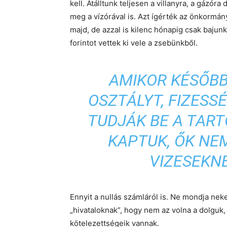
kell. Átálltunk teljesen a villanyra, a gázóra
meg a vízórával is. Azt ígérték az önkormán
majd, de azzal is kilenc hónapig csak bajun
forintot vettek ki vele a zsebünkből.
AMIKOR KÉSŐBB
OSZTÁLYT, FIZESS
TUDJÁK BE A TART
KAPTUK, ŐK NE
VIZESEKNE
Ennyit a nullás számláról is. Ne mondja nek
„hivataloknak”, hogy nem az volna a dolguk,
kötelezettségeik vannak.