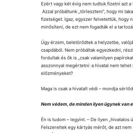
Ezért vagy két évig nem tudtuk fizetni azt a 
Azzal próbáltunk „törleszteni”, hogy mi tak
fizetséget. Igaz, egyszer felvetettük, hogy
minősíteni, de ezt nem fogadták el a tartozá
Úgy érzem, beletörődtek a helyzetbe, valójá
csapdából. Nem próbáltak egyezkedni, részl
fordultak és ők is „csak valamilyen papírokat
asszonnyal megértetni: a hivatal nem tehet 
előzményeket?
Maga is csak a hivatalt védi – mondja sértőd
Nem védem, de minden ilyen ügynek van egy
Én is tudom – legyint. – De ilyen „hivatalos
Felszereltek egy kártyás mérőt, de azt nem 