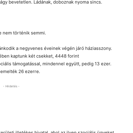
ágy bevetetlen. Ládának, doboznak nyoma sincs.
e nem történik semmi.
pánkodik a negyvenes éveinek végén járó háziasszony.
ében kaptunk két csekket, 4448 forint
ociális támogatással, mindennel együtt, pedig 13 ezer.
emelték 26 ezerre.
- Hirdetés -
erületi illetékes hivatal, ahol az ilyen szociális ügyeket