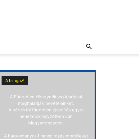
A hír igaz!
A Független Hírügynökség kiadásai
meghaladják bevételeinket.
A pártoktól független újságírás egyre
nehezebb helyzetben van
Magyarországon.
A hagyományos finanszírozás modelleket