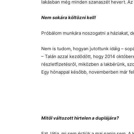
lakásban még minden szanaszét hevert. Az 
Nem sokára költözni kell!
Próbálom munkára noszogatni a háziakat, d
Nem is tudom, hogyan jutottunk idáig – so
– Talán azzal kezdődött, hogy 2014 október
részletfizetésről, miközben a lakbérünk, sz
Egy hónappal később, novemberben már fel
Mitől változott hirtelen a duplájára?
Ezt, látja, mi sem értjük a mai napig sem. A k