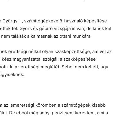
za Györgyi -, számítógépkezelő-használó képesítése
tték fel. Gyors és gépíró vizsgája is van, de kinek kell
 nem találták alkalmasnak az ottani munkára.
ek érettségi nélkül olyan szakképzettsége, amivel az
d kész magyarázattal szolgál: a szakképesítése
ötik ki az érettségi meglétét. Sehol nem kellett, úgy
aügyiseknek.
tam az ismeretségi körömben a számítógépek kisebb
yúlni. De ebből még annyi pénzt sem kerestem, ami a