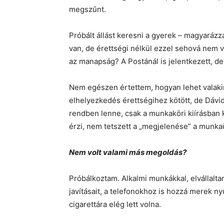
megszűnt.
Próbált állást keresni a gyerek – magyaráz
van, de érettségi nélkül ezzel sehová nem ve
az manapság? A Postánál is jelentkezett, de
Nem egészen értettem, hogyan lehet valakin
elhelyezkedés érettségihez kötött, de Dávi
rendben lenne, csak a munkaköri kiírásban k
érzi, nem tetszett a „megjelenése” a munk
Nem volt valami más megoldás?
Próbálkoztam. Alkalmi munkákkal, elvállal
javításait, a telefonokhoz is hozzá merek n
cigarettára elég lett volna.