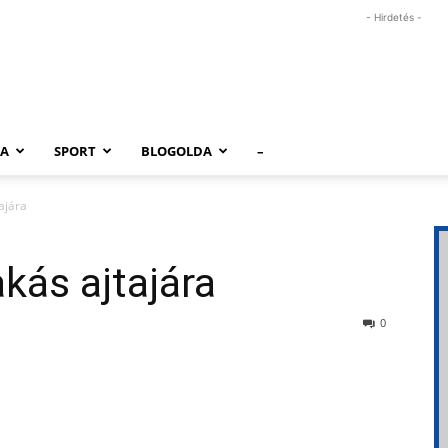
- Hirdetés -
RA
SPORT
BLOGOLDA
–
tajára
akás ajtajára
0