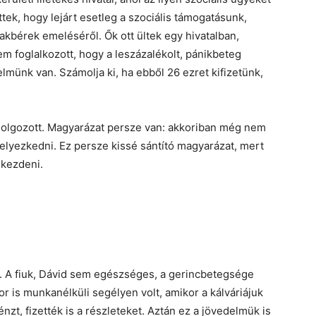
tek, hogy lejárt esetleg a szociális támogatásunk,
lakbérek emeléséről. Ők ott ültek egy hivatalban,
nem foglalkozott, hogy a leszázalékolt, pánikbeteg
lmünk van. Számolja ki, ha ebből 26 ezret kifizetünk,
 dolgozott. Magyarázat persze van: akkoriban még nem
elyezkedni. Ez persze kissé sántító magyarázat, mert
 kezdeni.
a. A fiuk, Dávid sem egészséges, a gerincbetegsége
r is munkanélküli segélyen volt, amikor a kálváriájuk
zt, fizették is a részleteket. Aztán ez a jövedelmük is