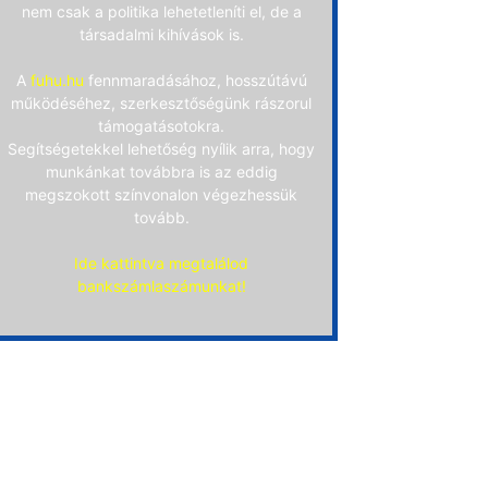
nem csak a politika lehetetleníti el, de a
társadalmi kihívások is.
A
fuhu.hu
fennmaradásához, hosszútávú
működéséhez, szerkesztőségünk rászorul
támogatásotokra.
Segítségetekkel lehetőség nyílik arra, hogy
munkánkat továbbra is az eddig
megszokott színvonalon végezhessük
tovább.
Ide kattintva megtalálod
bankszámlaszámunkat!