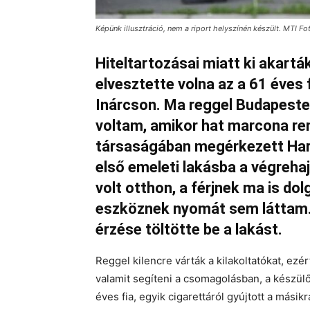
Képünk illusztráció, nem a riport helyszínén készült. MTI F
Hiteltartozásai miatt ki akarták
elvesztette volna az a 61 éves 
Inárcson. Ma reggel Budapesten
voltam, amikor hat marcona ren
társaságában megérkezett Hara
első emeleti lakásba a végrehaj
volt otthon, a férjnek ma is do
eszköznek nyomát sem láttam.
érzése töltötte be a lakást.
Reggel kilencre várták a kilakoltatókat, ez
valamit segíteni a csomagolásban, a készülő
éves fia, egyik cigarettáról gyújtott a másik