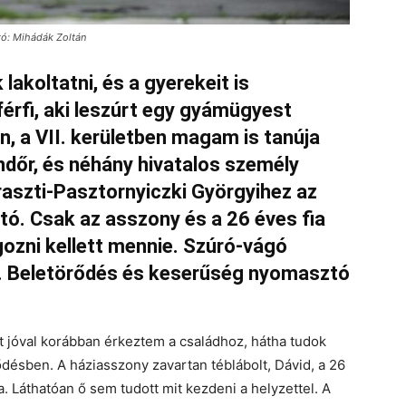
otó: Mihádák Zoltán
 lakoltatni, és a gyerekeit is
férfi, aki leszúrt egy gyámügyest
, a VII. kerületben magam is tanúja
dőr, és néhány hivatalos személy
szti-Pasztornyiczki Györgyihez az
tó. Csak az asszony és a 26 éves fia
lgozni kellett mennie. Szúró-vágó
 Beletörődés és keserűség nyomasztó
ért jóval korábban érkeztem a családhoz, hátha tudok
désben. A háziasszony zavartan téblábolt, Dávid, a 26
ra. Láthatóan ő sem tudott mit kezdeni a helyzettel. A