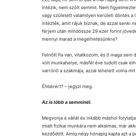
intézik, nem szólt semmit. Nem figyelmeztet
vagy született valamilyen kerületi döntés a 
intézték, amit rájuk bíznak, de azzal senki 
férjem után mindössze 29 ezer forint jövede
mennyi marad a megélhetésünkre?
Felnőtt fia van, vitatkozom, és ő maga sem
volt munkahelye, másfél éve tudott csak elh
varrónő a szakmája, azzal lehetett volna mit
Éhbérért? – jegyzi meg.
Az is több a semminél.
Megvonja a vállát és inkább máshol folytatj
miatt fizikai munkára nem alkalmas, már akko
kezdődött. Amíg négy hónapig kapta azt a pén