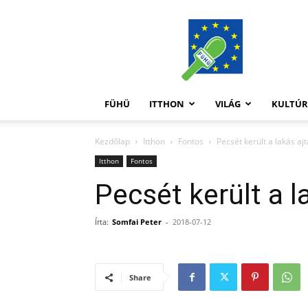
FüHü
FÜHÜ
ITTHON
VILÁG
KULTÚ
Kezdőlap
Itthon
Fontos
Pecsét került a lakás aj
Itthon
Fontos
Pecsét került a l
Írta:
Somfai Peter
-
2018-07-12
Share