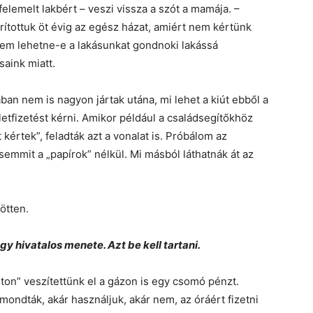
felemelt lakbért – veszi vissza a szót a mamája. –
arítottuk öt évig az egész házat, amiért nem kértünk
 nem lehetne-e a lakásunkat gondnoki lakássá
saink miatt.
ban nem is nagyon jártak utána, mi lehet a kiút ebből a
etfizetést kérni. Amikor például a családsegítőkhöz
 kértek”, feladták azt a vonalat is. Próbálom az
semmit a „papírok” nélkül. Mi másból láthatnák át az
ötten.
 hivatalos menete. Azt be kell tartani.
 úton” veszítettünk el a gázon is egy csomó pénzt.
mondták, akár használjuk, akár nem, az óráért fizetni