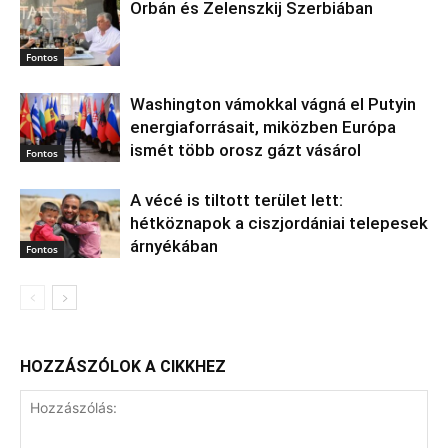
Orbán és Zelenszkij Szerbiában
Fontos
Washington vámokkal vágná el Putyin
energiaforrásait, miközben Európa
ismét több orosz gázt vásárol
Fontos
A vécé is tiltott terület lett:
hétköznapok a ciszjordániai telepesek
árnyékában
Fontos
HOZZÁSZÓLOK A CIKKHEZ