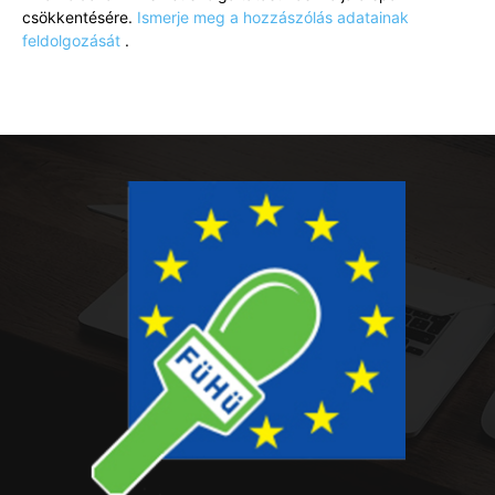
csökkentésére.
Ismerje meg a hozzászólás adatainak
feldolgozását
.