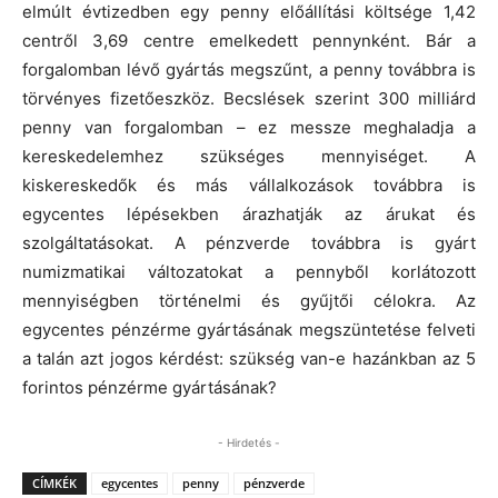
elmúlt évtizedben egy penny előállítási költsége 1,42
centről 3,69 centre emelkedett pennynként. Bár a
forgalomban lévő gyártás megszűnt, a penny továbbra is
törvényes fizetőeszköz. Becslések szerint 300 milliárd
penny van forgalomban – ez messze meghaladja a
kereskedelemhez szükséges mennyiséget. A
kiskereskedők és más vállalkozások továbbra is
egycentes lépésekben árazhatják az árukat és
szolgáltatásokat. A pénzverde továbbra is gyárt
numizmatikai változatokat a pennyből korlátozott
mennyiségben történelmi és gyűjtői célokra. Az
egycentes pénzérme gyártásának megszüntetése felveti
a talán azt jogos kérdést: szükség van-e hazánkban az 5
forintos pénzérme gyártásának?
- Hirdetés -
CÍMKÉK
egycentes
penny
pénzverde