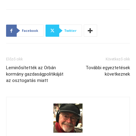
Facebook
Twitter
Előző cikk
Következő cikk
Leminősítették az Orbán
További egyeztetések
kormány gazdaságpolitikáját
következnek
az osztogatás miatt