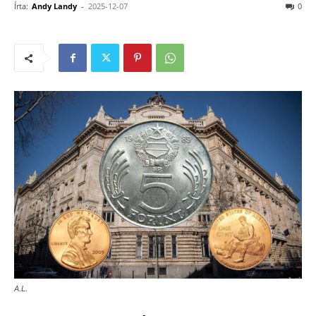
Írta:
Andy Landy
-
2025-12-07
0
A.L.