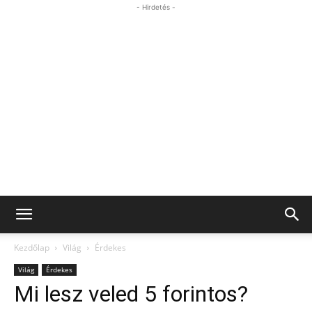
- Hirdetés -
Kezdőlap
Világ
Érdekes
Világ
Érdekes
Mi lesz veled 5 forintos?