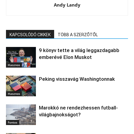
Andy Landy
KAPCSOLÓDÓ CIKKEK
TÖBB A SZERZŐTŐL
9 könyv tette a világ leggazdagabb
emberévé Elon Muskot
Hasznos
Peking visszavág Washingtonnak
Hasznos
Marokkó ne rendezhessen futball-
világbajnokságot?
Fontos