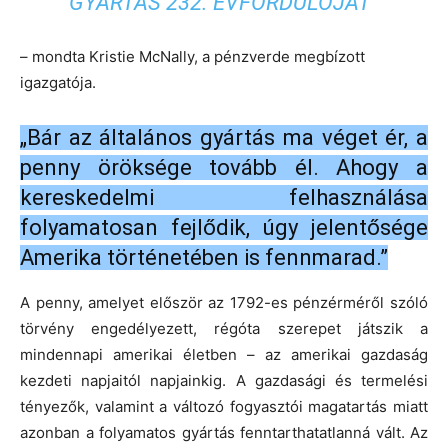
GYÁRTÁS 232. ÉVFORDULÓJÁT”
– mondta Kristie McNally, a pénzverde megbízott
igazgatója.
„Bár az általános gyártás ma véget ér, a
penny öröksége tovább él. Ahogy a
kereskedelmi felhasználása
folyamatosan fejlődik, úgy jelentősége
Amerika történetében is fennmarad.”
A penny, amelyet először az 1792-es pénzérméről szóló
törvény engedélyezett, régóta szerepet játszik a
mindennapi amerikai életben – az amerikai gazdaság
kezdeti napjaitól napjainkig. A gazdasági és termelési
tényezők, valamint a változó fogyasztói magatartás miatt
azonban a folyamatos gyártás fenntarthatatlanná vált. Az