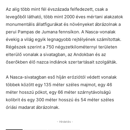
Az alig több mint fél évszázada felfedezett, csak a
levegőből látható, több mint 2000 éves mértani alakzatok
monumentális állatfigurákat és növényeket ábrázolnak a
perui Pampas de Jumana fennsíkon. A Nasca-vonalak
évekig a világ egyik legnagyobb rejtélyének számítottak.
Régészek szerint a 750 négyzetkilométernyi területen
elterülő vonalak a sivatagban, az Andokban és az
őserőkben élő nazca indiánok szertartásait szolgálták.
A Nasca-sivatagban eső híján eróziótól védett vonalak
többek között egy 135 méter széles majmot, egy 46
méter hosszú pókot, egy 66 méter szárnytávolságú
kolibrit és egy 300 méter hosszú és 54 méter széles
óriási madarat ábrázolnak.
- Hirdetés -