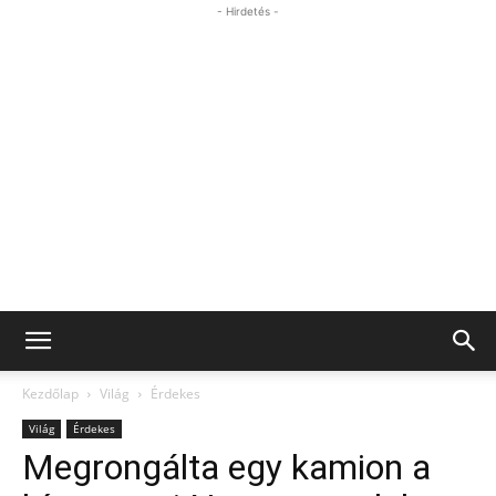
- Hirdetés -
Kezdőlap
Világ
Érdekes
Világ
Érdekes
Megrongálta egy kamion a