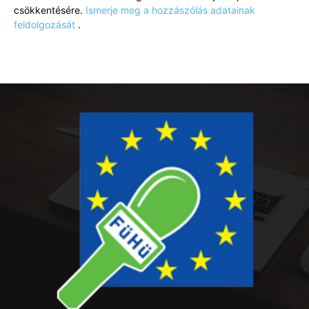
csökkentésére.
Ismerje meg a hozzászólás adatainak
feldolgozását
.