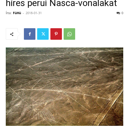
híres perui Nasca-vonalakat
Írta:
FüHü
-
2018-01-31
0