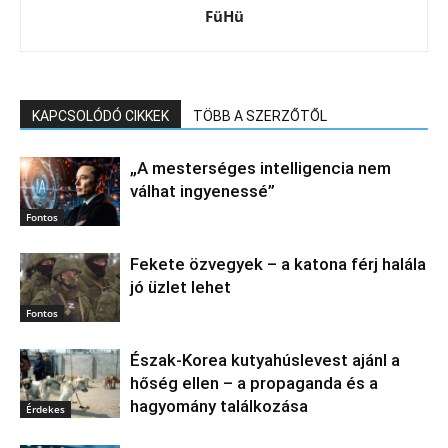
FüHü
KAPCSOLÓDÓ CIKKEK
TÖBB A SZERZŐTŐL
„A mesterséges intelligencia nem
válhat ingyenessé”
Fontos
Fekete özvegyek – a katona férj halála
jó üzlet lehet
Fontos
Észak‑Korea kutyahúslevest ajánl a
hőség ellen – a propaganda és a
hagyomány találkozása
Érdekes