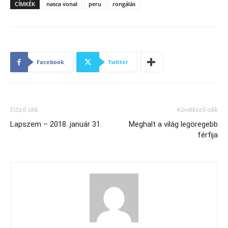
CÍMKÉK
nasca vonal
peru
rongálás
Facebook
Twitter
Előző cikk
Következő cikk
Lapszem – 2018. január 31.
Meghalt a világ legöregebb
férfija