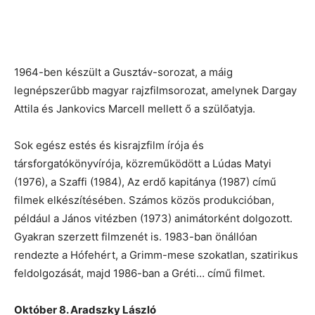
1964-ben készült a Gusztáv-sorozat, a máig
legnépszerűbb magyar rajzfilmsorozat, amelynek Dargay
Attila és Jankovics Marcell mellett ő a szülőatyja.
Sok egész estés és kisrajzfilm írója és
társforgatókönyvírója, közreműködött a Lúdas Matyi
(1976), a Szaffi (1984), Az erdő kapitánya (1987) című
filmek elkészítésében. Számos közös produkcióban,
például a János vitézben (1973) animátorként dolgozott.
Gyakran szerzett filmzenét is. 1983-ban önállóan
rendezte a Hófehért, a Grimm-mese szokatlan, szatirikus
feldolgozását, majd 1986-ban a Gréti… című filmet.
Október 8. Aradszky László