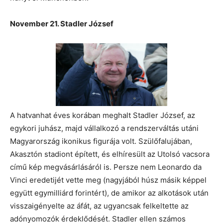
November 21. Stadler József
A hatvanhat éves korában meghalt Stadler József, az
egykori juhász, majd vállalkozó a rendszerváltás utáni
Magyarország ikonikus figurája volt. Szülőfalujában,
Akasztón stadiont épített, és elhíresült az Utolsó vacsora
című kép megvásárlásáról is. Persze nem Leonardo da
Vinci eredetijét vette meg (nagyjából húsz másik képpel
együtt egymilliárd forintért), de amikor az alkotások után
visszaigényelte az áfát, az ugyancsak felkeltette az
adónyomozók érdeklődését. Stadler ellen számos