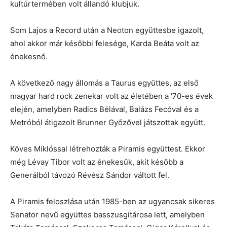
kultúrtermében volt állandó klubjuk.
Som Lajos a Record után a Neoton együttesbe igazolt,
ahol akkor már későbbi felesége, Karda Beáta volt az
énekesnő.
A következő nagy állomás a Taurus együttes, az első
magyar hard rock zenekar volt az életében a ’70-es évek
elején, amelyben Radics Bélával, Balázs Fecóval és a
Metróból átigazolt Brunner Győzővel játszottak együtt.
Köves Miklóssal létrehozták a Piramis együttest. Ekkor
még Lévay Tibor volt az énekesük, akit később a
Generálból távozó Révész Sándor váltott fel.
A Piramis feloszlása után 1985-ben az ugyancsak sikeres
Senator nevű együttes basszusgitárosa lett, amelyben