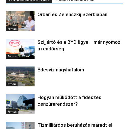
Orbán és Zelenszkij Szerbiában
Fontos
Szijjártó és a BYD ügye – már nyomoz
a rendőrség
Fontos
Édesvíz nagyhatalom
Itthon
Hogyan működött a fideszes
cenzúrarendszer?
Fontos
Tízmilliárdos beruházás maradt el