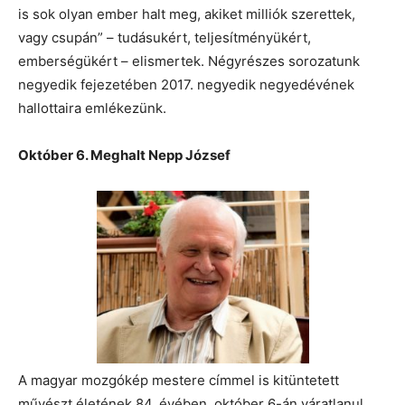
is sok olyan ember halt meg, akiket milliók szerettek,
vagy csupán” – tudásukért, teljesítményükért,
emberségükért – elismertek. Négyrészes sorozatunk
negyedik fejezetében 2017. negyedik negyedévének
hallottaira emlékezünk.
Október 6. Meghalt Nepp József
A magyar mozgókép mestere címmel is kitüntetett
művészt életének 84. évében, október 6-án váratlanul