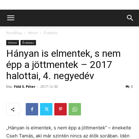
Kezdőlap
Itthon
Érdekes
Itthon
Érdekes
Hányan is elmentek, s nem
épp a jöttmentek – 2017
halottai, 4. negyedév
Írta:
Föld S. Péter
-
2017-12-30
0
„Hányan is elmentek, s nem épp a jöttmentek” – énekelte
Cseh Tamás, aki már szintén nincs az élők sorában. Idén