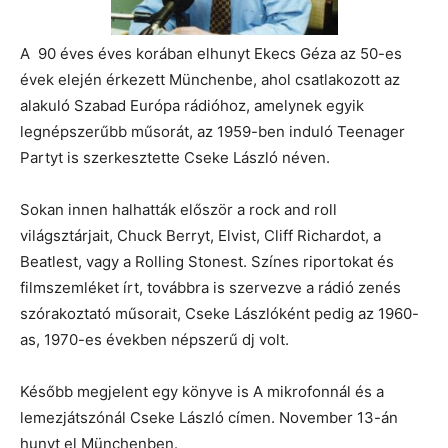
A 90 éves éves korában elhunyt Ekecs Géza az 50-es
évek elején érkezett Münchenbe, ahol csatlakozott az
alakuló Szabad Európa rádióhoz, amelynek egyik
legnépszerűbb műsorát, az 1959-ben induló Teenager
Partyt is szerkesztette Cseke László néven.
Sokan innen halhatták először a rock and roll
világsztárjait, Chuck Berryt, Elvist, Cliff Richardot, a
Beatlest, vagy a Rolling Stonest. Színes riportokat és
filmszemléket írt, továbbra is szervezve a rádió zenés
szórakoztató műsorait, Cseke Lászlóként pedig az 1960-
as, 1970-es években népszerű dj volt.
Később megjelent egy könyve is A mikrofonnál és a
lemezjátszónál Cseke László címen. November 13-án
hunyt el Münchenben.