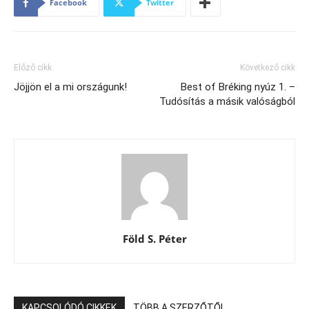
Facebook
Twitter
Előző cikk
Következő cikk
Jöjjön el a mi országunk!
Best of Bréking nyúz 1. –
Tudósítás a másik valóságból
Föld S. Péter
KAPCSOLÓDÓ CIKKEK
TÖBB A SZERZŐTŐL