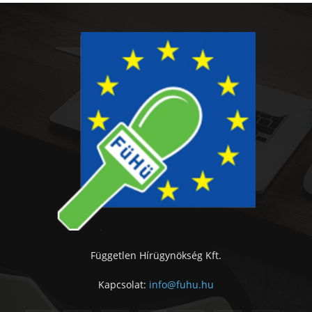
Független Hírügynökség Kft.
Kapcsolat:
info@fuhu.hu