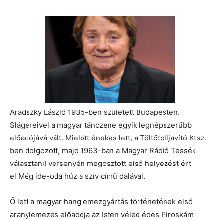
Aradszky László 1935-ben született Budapesten.
Slágereivel a magyar tánczene egyik legnépszerűbb
előadójává vált. Mielőtt énekes lett, a Töltőtolljavító Ktsz.-
ben dolgozott, majd 1963-ban a Magyar Rádió Tessék
választani! versenyén megosztott első helyezést ért
el Még ide-oda húz a szív című dalával.
Ő lett a magyar hanglemezgyártás történetének első
aranylemezes előadója az Isten véled édes Piroskám