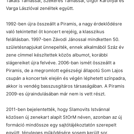
Takáts Tamással, Szekeres Tamással, Gigor Károllyal és
Varga Lászlóval zenéltek együtt.
1992-ben újra összeállt a Piramis, a nagy érdeklődésre
való tekintettel öt koncert erejéig, a klasszikus
felállásban. 1997-ben Závodi Jánossal mindketten 50.
születésnapjukat ünnepelték, ennek alkalmából Száz év
zene címmel készítettek közös albumot, korábbi
slágereiket újra felvéve. 2006-ban ismét összeállt a
Piramis, de a megromlott egészségi állapotú Som Lajos
csupán a koncertek elején és végén léphetett színpadra,
akkor is vendég basszusgitáros társaságában. A Piramis
2009-es újraindulásában már nem is vett részt.
2011-ben bejelentették, hogy Slamovits Istvánnal
közösen új zenekart alapít StOrM néven, azonban az új
formáció mindössze egy sajtótájékoztatón szerepelt
együtt, tényleges működésére sosem került sor.