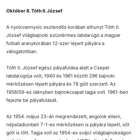
Október 8. Tóth II. József
A nyolcvannyolc esztendős korában elhunyt Tóth II.
József világbajnoki ezüstérmes labdarúgó a magyar
futball aranykorában 12-szer lépett pályára a
válogatottban.
Tóth II. József egész pályafutása alatt a Csepel
labdarúgója volt, 1940 és 1961 között 296 bajnoki
mérkőzésen lépett pályára és 78 gólt szerzett. Az
1958/59-es idényben bajnokcsapat tagja volt. 1961-ben
fejezte be pályafutását.
Az 1954. május 23-án megrendezett, angolok elleni,
népstadionbeli 7-1-es mérkőzésen is pályára lépett, sőt
gólt is lőtt. Tagja volt az 1954-es svájci világbajnokságon