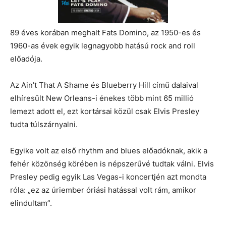
89 éves korában meghalt Fats Domino, az 1950-es és
1960-as évek egyik legnagyobb hatású rock and roll
előadója.
Az Ain’t That A Shame és Blueberry Hill című dalaival
elhíresült New Orleans-i énekes több mint 65 millió
lemezt adott el, ezt kortársai közül csak Elvis Presley
tudta túlszárnyalni.
Egyike volt az első rhythm and blues előadóknak, akik a
fehér közönség körében is népszerűvé tudtak válni. Elvis
Presley pedig egyik Las Vegas-i koncertjén azt mondta
róla: „ez az úriember óriási hatással volt rám, amikor
elindultam”.