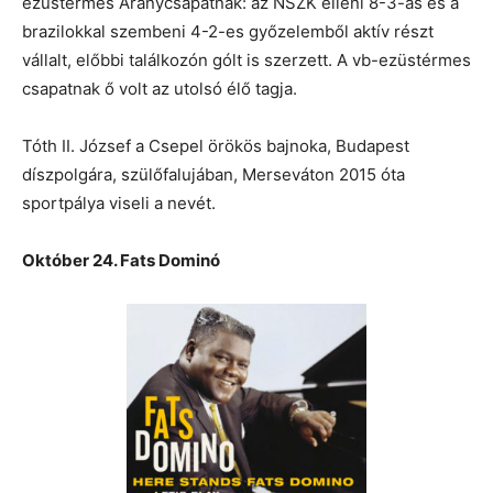
ezüstérmes Aranycsapatnak: az NSZK elleni 8-3-as és a
brazilokkal szembeni 4-2-es győzelemből aktív részt
vállalt, előbbi találkozón gólt is szerzett. A vb-ezüstérmes
csapatnak ő volt az utolsó élő tagja.
Tóth II. József a Csepel örökös bajnoka, Budapest
díszpolgára, szülőfalujában, Merseváton 2015 óta
sportpálya viseli a nevét.
Október 24. Fats Dominó