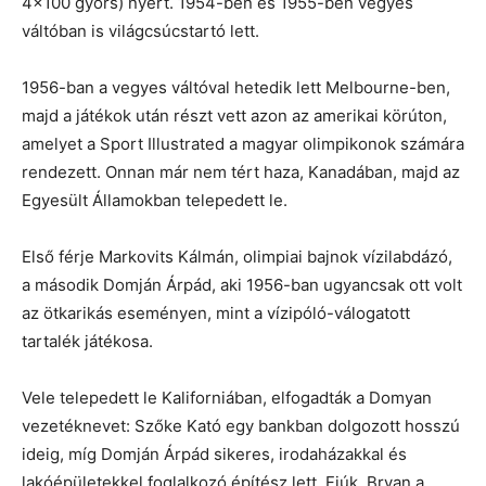
4×100 gyors) nyert. 1954-ben és 1955-ben vegyes
váltóban is világcsúcstartó lett.
1956-ban a vegyes váltóval hetedik lett Melbourne-ben,
majd a játékok után részt vett azon az amerikai körúton,
amelyet a Sport Illustrated a magyar olimpikonok számára
rendezett. Onnan már nem tért haza, Kanadában, majd az
Egyesült Államokban telepedett le.
Első férje Markovits Kálmán, olimpiai bajnok vízilabdázó,
a második Domján Árpád, aki 1956-ban ugyancsak ott volt
az ötkarikás eseményen, mint a vízipóló-válogatott
tartalék játékosa.
Vele telepedett le Kaliforniában, elfogadták a Domyan
vezetéknevet: Szőke Kató egy bankban dolgozott hosszú
ideig, míg Domján Árpád sikeres, irodaházakkal és
lakóépületekkel foglalkozó építész lett. Fiúk, Bryan a