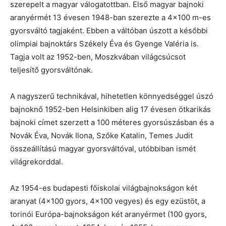
szerepelt a magyar válogatottban. Első magyar bajnoki
aranyérmét 13 évesen 1948-ban szerezte a 4×100 m-es
gyorsváltó tagjaként. Ebben a váltóban úszott a későbbi
olimpiai bajnoktárs Székely Éva és Gyenge Valéria is.
Tagja volt az 1952-ben, Moszkvában világcsúcsot
teljesítő gyorsváltónak.
A nagyszerű technikával, hihetetlen könnyedséggel úszó
bajnoknő 1952-ben Helsinkiben alig 17 évesen ötkarikás
bajnoki címet szerzett a 100 méteres gyorsúszásban és a
Novák Éva, Novák Ilona, Szőke Katalin, Temes Judit
összeállítású magyar gyorsváltóval, utóbbiban ismét
világrekorddal.
Az 1954-es budapesti főiskolai világbajnokságon két
aranyat (4×100 gyors, 4×100 vegyes) és egy ezüstöt, a
torinói Európa-bajnokságon két aranyérmet (100 gyors,