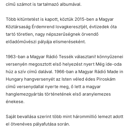
című számot is tartalmazó albumával.
Több kitüntetést is kapott, köztük 2015-ben a Magyar
Köztársaság Érdemrend lovagkeresztjét, évtizedek óta
tartó töretlen, nagy népszerűségnek örvendő
előadóművészi pályája elismeréseként.
1963-ban a Magyar Rádió Tessék választani! könnyűzenei
versenyén megosztott első helyezést nyert Még ide-oda
húz a szív című dalával. 1966-ban a Magyar Rádió Made in
Hungary hangversenyét az Isten véled édes Piroskám
című versenydallal nyerte meg, ő lett a magyar
hanglemezgyártás történetének első aranylemezes
énekese.
Saját bevallása szerint több mint hárommillió lemezt adott
el ötvenéves pályafutása során.