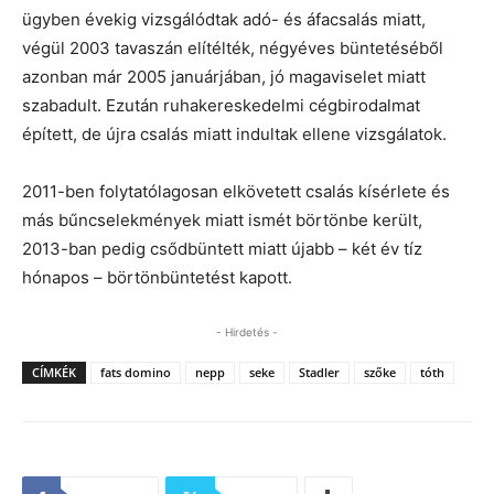
ügyben évekig vizsgálódtak adó- és áfacsalás miatt,
végül 2003 tavaszán elítélték, négyéves büntetéséből
azonban már 2005 januárjában, jó magaviselet miatt
szabadult. Ezután ruhakereskedelmi cégbirodalmat
épített, de újra csalás miatt indultak ellene vizsgálatok.
2011-ben folytatólagosan elkövetett csalás kísérlete és
más bűncselekmények miatt ismét börtönbe került,
2013-ban pedig csődbüntett miatt újabb – két év tíz
hónapos – börtönbüntetést kapott.
- Hirdetés -
CÍMKÉK
fats domino
nepp
seke
Stadler
szőke
tóth