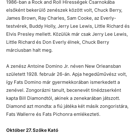
1986-ban a Rock and Roll Hírességek Csarnokába
elsőként bekerülő zenészek között volt, Chuck Berry,
James Brown, Ray Charles, Sam Cooke, az Everly-
testvérek, Buddy Holly, Jerry Lee Lewis, Little Richard és
Elvis Presley mellett. Közülük már csak Jerry Lee Lewis,
Little Richard és Don Everly élnek, Chuck Berry
márciusban halt meg.
A zenész Antoine Domino Jr. néven New Orleansban
született 1928. február 26-án. Apja hegedűművész volt,
így Fats Domino már gyermekkorában ismerkedett a
zenével. Zongorázni tanult, becenevét tinédzserként
kapta Bill Diamondtól, akinek a zenekarában játszott.
Diamond azt mondta: a fiú játéka két másik zongoristára,
Fats Wallerre és Fats Pichonra emlékezteti.
Október 27. Szőke Kató