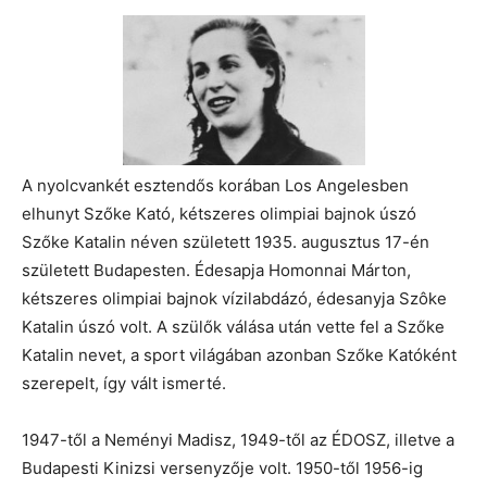
A nyolcvankét esztendős korában Los Angelesben
elhunyt Szőke Kató, kétszeres olimpiai bajnok úszó
Szőke Katalin néven született 1935. augusztus 17-én
született Budapesten. Édesapja Homonnai Márton,
kétszeres olimpiai bajnok vízilabdázó, édesanyja Szôke
Katalin úszó volt. A szülők válása után vette fel a Szőke
Katalin nevet, a sport világában azonban Szőke Katóként
szerepelt, így vált ismerté.
1947-től a Neményi Madisz, 1949-től az ÉDOSZ, illetve a
Budapesti Kinizsi versenyzője volt. 1950-től 1956-ig