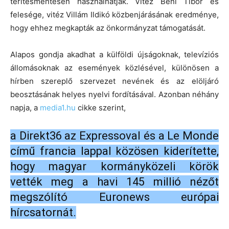
térítésmentesen használhatják. Vitéz Béni Tibor és
felesége, vitéz Villám Ildikó közbenjárásának eredménye,
hogy ehhez megkapták az önkormányzat támogatását.
Alapos gondja akadhat a külföldi újságoknak, televíziós
állomásoknak az események közlésével, különösen a
hírben szereplő szervezet nevének és az elöljáró
beosztásának helyes nyelvi fordításával. Azonban néhány
napja, a
media1.hu
cikke szerint,
a Direkt36 az Expressoval és a Le Monde
című francia lappal közösen kiderítette,
hogy magyar kormányközeli körök
vették meg a havi 145 millió nézőt
megszólító Euronews európai
hírcsatornát.