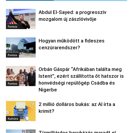
Abdul El‑Sayed: a progresszív
mozgalom új zászlóvivője
Fontos
Hogyan működött a fideszes
cenzúrarendszer?
Fontos
Orbán Gáspár “Afrikában találta meg
Istent”, ezért szállította őt hatszor is
honvédségi repülőgép Csádba és
Fontos
Nigerbe
2 millió dolláros bukás: az AI írta a
krimit?
Kultúra
Tízmilliárdos beruházás maradt el