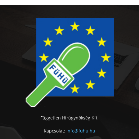
Független Hírügynökség Kft.
Kapcsolat:
info@fuhu.hu