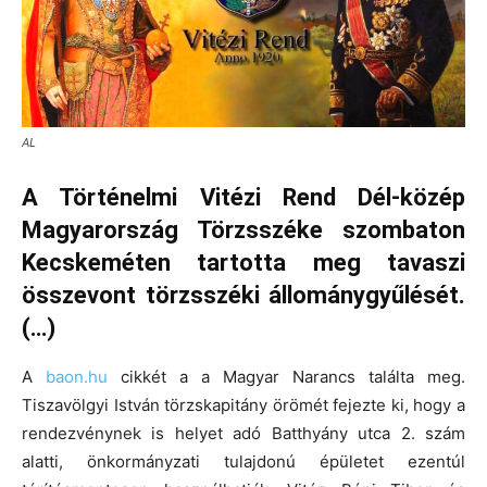
AL
A Történelmi Vitézi Rend Dél-közép
Magyarország Törzsszéke szombaton
Kecskeméten tartotta meg tavaszi
összevont törzsszéki állománygyűlését.
(…)
A
baon.hu
cikkét a a Magyar Narancs találta meg.
Tiszavölgyi István törzskapitány örömét fejezte ki, hogy a
rendezvénynek is helyet adó Batthyány utca 2. szám
alatti, önkormányzati tulajdonú épületet ezentúl