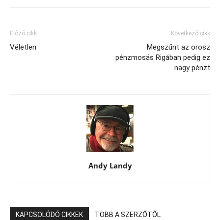
Előző cikk
Következő cikk
Véletlen
Megszűnt az orosz
pénzmosás Rigában pedig ez
nagy pénzt
Andy Landy
KAPCSOLÓDÓ CIKKEK
TÖBB A SZERZŐTŐL