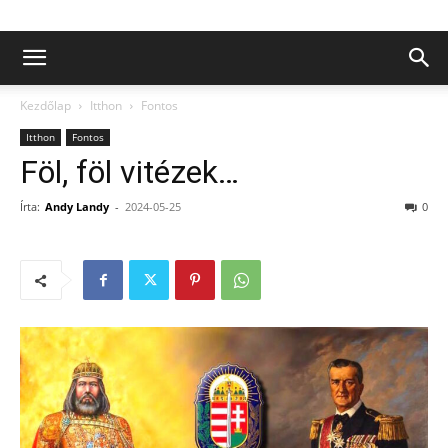
Kezdőlap
Itthon
Fontos
Itthon
Fontos
Föl, föl vitézek…
Írta:
Andy Landy
-
2024-05-25
0