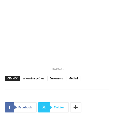
- Hirdetés -
CÍMKÉK
állománygyűlés
Euronews
Média1
Facebook
Twitter