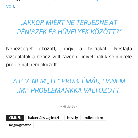
volt
.
„AKKOR MIÉRT NE TERJEDNE ÁT
PÉNISZEK ÉS HÜVELYEK KÖZÖTT?”
Nehézséget okozott, hogy a férfiakat ilyesfajta
vizsgálatokra nehéz volt rávenni, mivel náluk semmiféle
problémát nem okozott.
A B.V. NEM „TE” PROBLÉMÁD, HANEM
„MI” PROBLÉMÁNKKÁ VÁLTOZOTT.
- Hirdetés -
CÍMKÉK
bakteriális vaginózis
hüvely
mikrobiom
nőgyógyászat