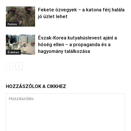
Fekete özvegyek – a katona férj halála
jó üzlet lehet
Fontos
Észak‑Korea kutyahúslevest ajánl a
hőség ellen – a propaganda és a
hagyomány találkozása
Érdekes
HOZZÁSZÓLOK A CIKKHEZ