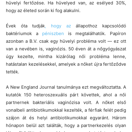
hüvelyi fertőzése. Ha hüvelyed van, az esélyed 30%,
hogy az életed során ki fog alakulni.
Évek óta tudják
, hogy az
állapothoz kapcsolódó
baktériumok a
péniszben
is megtalálhatók. Papíron
azonban a B.V. csak egy hüvelyi probléma volt — ez ott
van a nevében is, vaginózis. 50 éven át a nőgyógyászat
úgy kezelte, mintha kizárólag női probléma lenne,
hatástalan kezelésekkel, amelyek a nőket újra fertőződve
tették.
A New England Journal tanulmánya ezt megváltoztatta. A
kutatók 150 heteroszexuális párt követtek, ahol a női
partnernek bakteriális vaginózisa volt. A nőket
első
vonalbeli antibiotikumokkal kezelték, a férfiak felét pedig
szájon át és helyi antibiotikumokkal egyaránt. Három
hónapon belül azt találták, hogy a partnerkezelés olyan