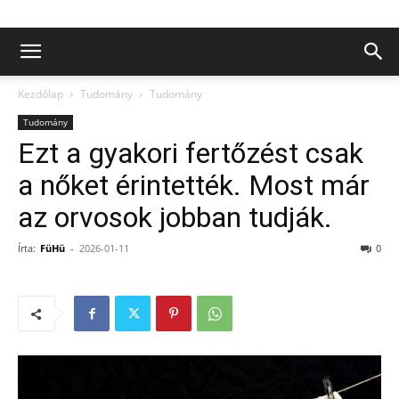
Kezdőlap
Tudomány
Tudomány
Tudomány
Ezt a gyakori fertőzést csak
a nőket érintették. Most már
az orvosok jobban tudják.
Írta:
FüHü
-
2026-01-11
0