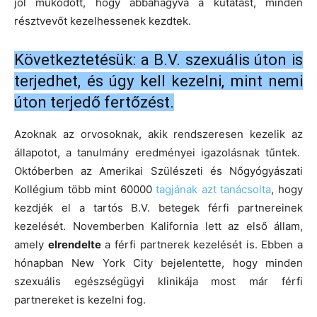
jól működött, hogy abbahagyva a kutatást, minden
résztvevőt kezelhessenek kezdtek.
Következtetésük: a B.V. szexuális úton is
terjedhet, és úgy kell kezelni, mint nemi
úton terjedő fertőzést.
Azoknak az orvosoknak, akik rendszeresen kezelik az
állapotot, a tanulmány eredményei igazolásnak tűntek.
Októberben az Amerikai Szülészeti és Nőgyógyászati
Kollégium több mint 60000
tagjának azt tanácsolta
, hogy
kezdjék el a tartós B.V. betegek férfi partnereinek
kezelését. Novemberben Kalifornia lett az első állam,
amely
elrendelte
a férfi partnerek kezelését is. Ebben a
hónapban New York City bejelentette, hogy minden
szexuális egészségügyi klinikája most már férfi
partnereket is kezelni fog.