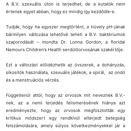
A B.V. szexuális úton is terjedhet, de a kutatók nem
értenek egyet abban, hogy ez mindig így kezdődik-e.
Tudják, hogy ha egyszer megtörtént, a hüvely pH-jának
bármilyen változása lehetővé teheti a B.V. baktériumok
szaporodását – mondta Dr. Lonna Gordon, a floridai
Nemours Children’s Health serdülőorvosának szakértője.
Ezt a változást előidézhetik az óvszerek, a dohányzás,
síkosítók használata, szexuális játékok, a spirál, az ondó
és a menstruációs vérzés.
Függetlenül attól, hogy az orvosok mit neveznek B.V.-
nek, az a nemi terjedés felismerésének hiánya azt
eredményezte, hogy az orvosok megfosztották egy
kritikus módszert egy rendkívül elterjedt betegség
felszámolására, amely súlyos következményekkel jár a