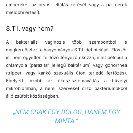
embereket az orvosi ellátás kérését vagy a partnerek
mielőbbi értesít.
S.T.I. vagy nem?
A bakteriális vaginózis több szempontból is
megkérdőjelezi a hagyományos S.T.I. definícióját. Először
is, nem egyetlen fertőző tényező okozza, mint például a
chlamydia (parazita” jellegű baktérium) vagy gonorrhea
(tripper, vagy kankó szexuális úton terjedő fertőzés).
Ehelyett inkább az ökoszisztémaváltás a hüvelyi
mikrobiomban, a nemi szerveket őrző baktériumokból
álló zsúfolt közösségben.
„NEM CSAK EGY DOLOG, HANEM EGY
MINTA.”