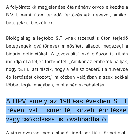
A folyóiratcikk megjelenése óta néhány orvos elkezdte a
B.V.-t nemi úton terjedő fertőzésnek nevezni, amikor
betegekkel beszélnek.
Biológiailag a legtöbb S.T.I.-nek (
szexuális úton terjedő
betegségek gyűjtőneve)
minősített állapot megszegi a
bináris definíciókat. A „szexuális” szó először is ritkán
mondja el a teljes történetet. „Amikor az emberek hallják,
hogy ‘S.T.I.’, azt hiszik, hogy a pénisz bekerült a hüvelybe
és fertőzést okozott,” miközben valójában a szex sokkal
többet foglal magában, mint a péniszbehatolás.
A HPV, amely az 1980-as években S.T.I.
néven vált ismertté, közeli érintéssel
vagy csókolással is továbbadható.
A vírus gyakran megtalálható tinédzser fiúk körmei alatt.