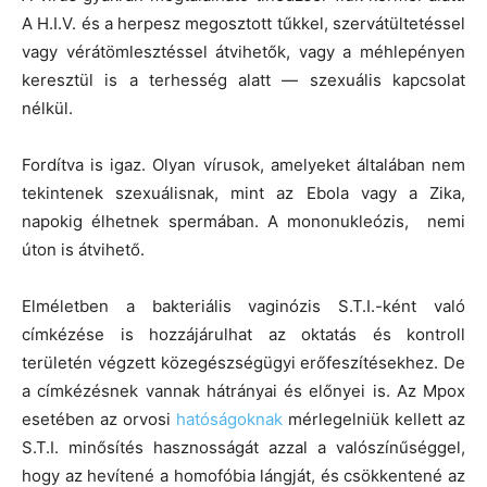
A H.I.V. és a herpesz megosztott tűkkel, szervátültetéssel
vagy vérátömlesztéssel átvihetők, vagy a méhlepényen
keresztül is a terhesség alatt — szexuális kapcsolat
nélkül.
Fordítva is igaz. Olyan vírusok, amelyeket általában nem
tekintenek szexuálisnak, mint az Ebola vagy a Zika,
napokig élhetnek spermában. A mononukleózis, nemi
úton is átvihető.
Elméletben a bakteriális vaginózis S.T.I.-ként való
címkézése is hozzájárulhat az oktatás és kontroll
területén végzett közegészségügyi erőfeszítésekhez. De
a címkézésnek vannak hátrányai és előnyei is. Az Mpox
esetében az orvosi
hatóságoknak
mérlegelniük kellett az
S.T.I. minősítés hasznosságát azzal a valószínűséggel,
hogy az hevítené a homofóbia lángját, és csökkentené az