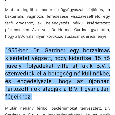
Mint a legtöbb modern nőgyógyászati fejlődés, a
bakteriális vaginózis felfedezése visszavezethető egy
férfi orvoshoz, aki beleegyezés nélkül kísérletezett
pácienseiken. Az orvos, Dr. Herman Gardner gyanította,
hogy a B.V. valamilyen kórokozó átadásának eredménye.
1955-ben Dr. Gardner egy borzalmas
kísérletet végzett, hogy kiderítse. 15 nő
hüvelyi folyadékát vitte át, akik B.V.-t
szenvedtek el a betegség nélküli nőkbe,
és engedélyezte, hogy az újonnan
fertőzött nők átadják a B.V.-t gyanútlan
férjeikhez.
Miután néhány férjből baktériumokat tenyésztett, Dr.
Gardner a B.V.-t „a legelterjedtebbnek és az egyik