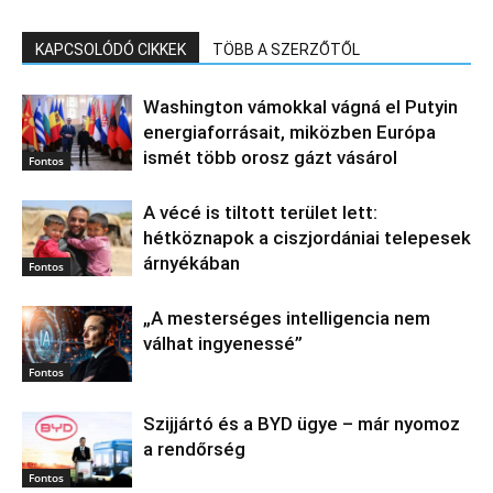
KAPCSOLÓDÓ CIKKEK
TÖBB A SZERZŐTŐL
Washington vámokkal vágná el Putyin
energiaforrásait, miközben Európa
ismét több orosz gázt vásárol
Fontos
A vécé is tiltott terület lett:
hétköznapok a ciszjordániai telepesek
árnyékában
Fontos
„A mesterséges intelligencia nem
válhat ingyenessé”
Fontos
Szijjártó és a BYD ügye – már nyomoz
a rendőrség
Fontos