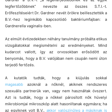
legfertőzőbbnek” nevezte az összes S.T.I.-t.
Erőfeszítéseiért Dr. Gardner nevét örökre beillesztették a
B.V.-hez leginkább kapcsolódó baktériumfajban: a
Gardnerella vaginalis-ben.
Az elmúlt évtizedekben néhány tanulmány próbálta etikus
vizsgálatokkal megismételni az eredményeket. Mind
kudarcot vallott, így az orvosokban erősödött az
benyomás, hogy a B.V. valójában nem csupán nemi úton
terjedő fertőzés.
A kutatók tudták, hogy a kiújulás sokkal
magasabb
azoknál a nőknél, akiknek rendszeres
szexuális partnerük van, vagy nem használtak óvszert.
Azt is tudták, hogy a nőkkel párosított nők hüvelyi
mikrobiomjai mikroszkóp alatt hasonlítanak egymásra; ha
az egyiknek volt B.V.,
akkor valószínűleg a másiknak is