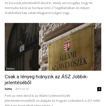
Az Eurostat jelentéséből derül ki, amely azt vizsgálja, hogy mi
mennyibe kerül az Európai Unió 27 tagállamában és milyen
órabéreket kap valaki Magyarországon vagy...
Fontos
Csak a lényeg hiányzik az ÁSZ Jobbik-
jelentéséből
FüHü
-
2017-12-15
0
Pont az nem derül ki az Állami Számvevőszék
jelentéstervezetéből, mi alapján és hogyan számolta ki a 331 millió
660 ezer forint tiltott támogatást a...