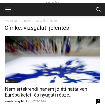
- Hirdetés -
Kezdőlap
Címkék
Vizsgálati jelentés
Címke: vizsgálati jelentés
Hasznos
Nem értékrendi hanem jóléti határ van
Európa keleti és nyugati része...
Kenderessy Milán
-
2021-07-26
0