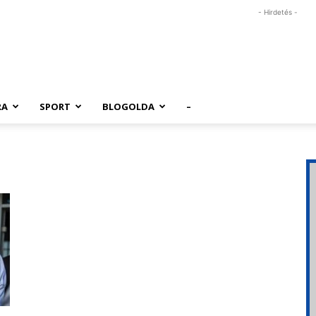
- Hirdetés -
RA
SPORT
BLOGOLDA
–