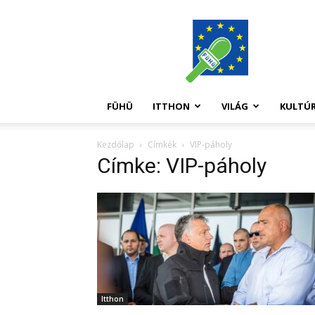
FüHü
FÜHÜ
ITTHON
VILÁG
KULTÚ
Kezdőlap
Címkék
VIP-páholy
Címke: VIP-páholy
Itthon