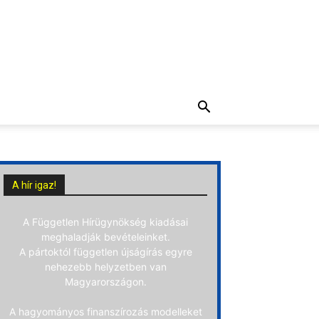
A hír igaz!
A Független Hírügynökség kiadásai
meghaladják bevételeinket.
A pártoktól független újságírás egyre
nehezebb helyzetben van
Magyarországon.
A hagyományos finanszírozás modelleket