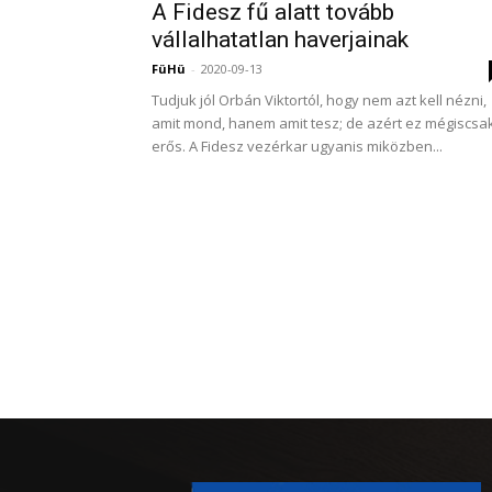
A Fidesz fű alatt tovább
vállalhatatlan haverjainak
FüHü
-
2020-09-13
Tudjuk jól Orbán Viktortól, hogy nem azt kell nézni,
amit mond, hanem amit tesz; de azért ez mégiscsa
erős. A Fidesz vezérkar ugyanis miközben...