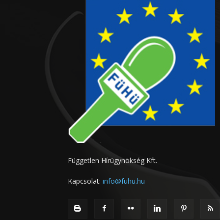
Független Hírügynökség Kft.
Kapcsolat:
info@fuhu.hu