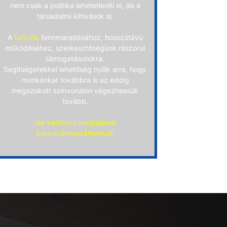
nem csak a politika lehetetleníti el, de a
társadalmi kihívások is.
A
fuhu.hu
fennmaradásához, hosszútávú
működéséhez, szerkesztőségünk rászorul
támogatásotokra.
Segítségetekkel lehetőség nyílik arra, hogy
munkánkat továbbra is az eddig
megszokott színvonalon végezhessük
tovább.
Ide kattintva megtalálod
bankszámlaszámunkat!