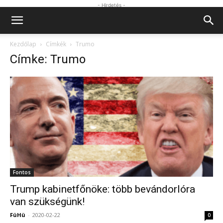
- Hirdetés -
Kezdőlap
Címkék
Trumo
Címke: Trumo
Fontos
Trump kabinetfőnöke: több bevándorlóra
van szükségünk!
FüHü
-
2020-02-22
0