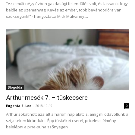
"Az elmúlt négy évben gazdasági fellendülés volt, és lassan kifogy
belőle az üzemanyag. Kevés az ember, több bevándorlóra van
szükségünk!" - hangoztatta Mick Mulvaney....
Blogolda
Arthur mesék 7. – tüskecsere
Eugenia S. Lee
-
2018-10-19
0
Arthur sokat nőtt azalatt a három nap alatt is, amig mi odavoltunk a
szigeteken kirándulni. Épp tüskéket cserél, priceless élmény
belelépni a pihe-puha szőnyegen...