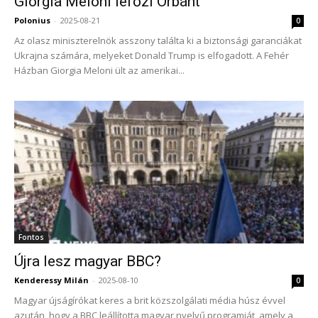
Giorgia Meloni lefőzi Orbánt
Polonius
-
2025-08-21
0
Az olasz miniszterelnök asszony találta ki a biztonsági garanciákat
Ukrajna számára, melyeket Donald Trump is elfogadott. A Fehér
Házban Giorgia Meloni ült az amerikai...
Fontos
Újra lesz magyar BBC?
Kenderessy Milán
-
2025-08-10
0
Magyar újságírókat keres a brit közszolgálati média húsz évvel
azután, hogy a BBC leállította magyar nyelvű programját, amely a