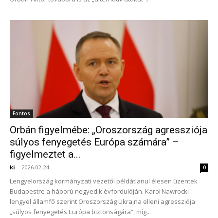
Fontos
Orbán figyelmébe: „Oroszország agressziója
súlyos fenyegetés Európa számára” –
figyelmeztet a...
ki
-
2026-02-24
0
Lengyelország kormányzati vezetői példátlanul élesen üzentek
Budapestre a háború negyedik évfordulóján. Karol Nawrocki
lengyel államfő szerint Oroszország Ukrajna elleni agressziója
„súlyos fenyegetés Európa biztonságára”, míg...