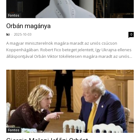
Fontos
Orbán magánya
ki
-
2025-10-03
0
A magyar miniszterelnök magára maradt az uniós csúcson
Koppenhágában. Robert Fico beteget jelentett, így Ukrajna ellenes
álláspontjával Orbán Viktor tökéletesen magára maradt az uniós...
Fontos