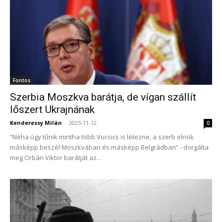
Fontos
Szerbia Moszkva barátja, de vígan szállít
lőszert Ukrajnának
Kenderessy Milán
-
2025-11-12
0
“Néha úgy tűnik mintha több Vucsics is létezne, a szerb elnök
másképp beszél Moszkvában és másképp Belgrádban” - dorgálta
meg Orbán Viktor barátját az...