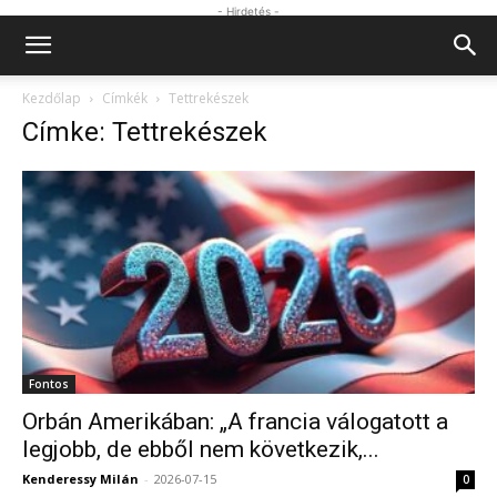
- Hirdetés -
Kezdőlap
Címkék
Tettrekészek
Címke: Tettrekészek
Fontos
Orbán Amerikában: „A francia válogatott a
legjobb, de ebből nem következik,...
Kenderessy Milán
-
2026-07-15
0