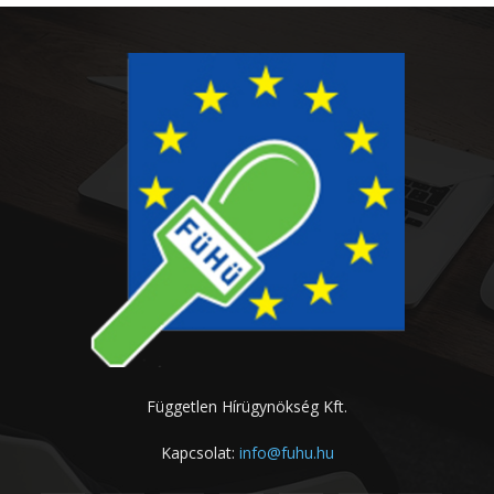
Független Hírügynökség Kft.
Kapcsolat:
info@fuhu.hu