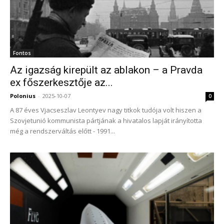
Fontos
Az igazság kirepült az ablakon – a Pravda
ex főszerkesztője az...
Polonius
-
2025-10-07
0
A 87 éves Vjacseszlav Leontyev nagy titkok tudója volt hiszen a
Szovjetunió kommunista pártjának a hivatalos lapját irányította
még a rendszerváltás előtt - 1991...