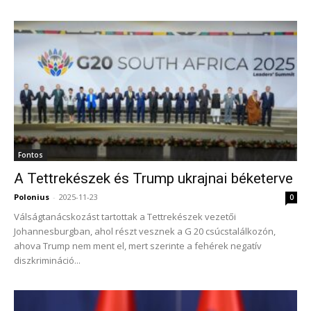
Fontos
A Tettrekészek és Trump ukrajnai béketerve
Polonius
-
2025-11-23
0
Válságtanácskozást tartottak a Tettrekészek vezetői
Johannesburgban, ahol részt vesznek a G 20 csúcstalálkozón,
ahova Trump nem ment el, mert szerinte a fehérek negatív
diszkrimináció...