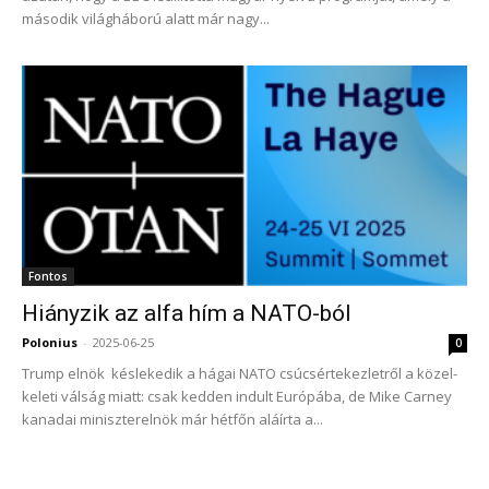
második világháború alatt már nagy...
Fontos
Hiányzik az alfa hím a NATO-ból
Polonius
-
2025-06-25
0
Trump elnök késlekedik a hágai NATO csúcsértekezletről a közel-
keleti válság miatt: csak kedden indult Európába, de Mike Carney
kanadai miniszterelnök már hétfőn aláírta a...