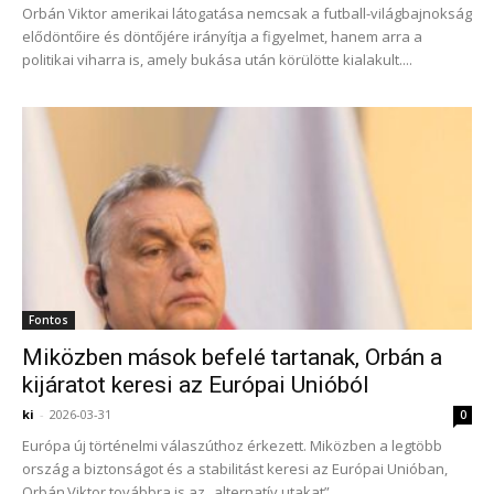
Orbán Viktor amerikai látogatása nemcsak a futball-világbajnokság
elődöntőire és döntőjére irányítja a figyelmet, hanem arra a
politikai viharra is, amely bukása után körülötte kialakult....
Fontos
Miközben mások befelé tartanak, Orbán a
kijáratot keresi az Európai Unióból
ki
-
2026-03-31
0
Európa új történelmi válaszúthoz érkezett. Miközben a legtöbb
ország a biztonságot és a stabilitást keresi az Európai Unióban,
Orbán Viktor továbbra is az „alternatív utakat”...